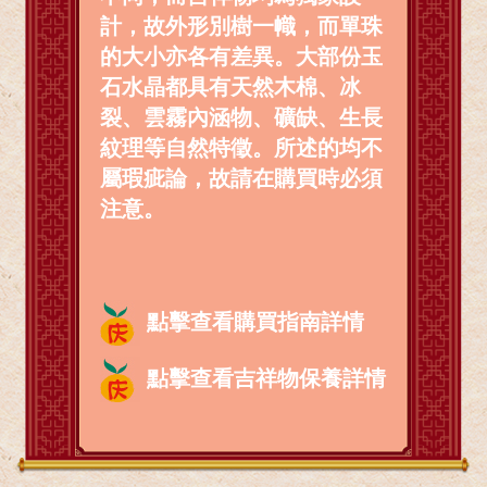
計，故外形別樹一幟，而單珠
的大小亦各有差異。大部份玉
石水晶都具有天然木棉、冰
裂、雲霧內涵物、礦缺、生長
紋理等自然特徵。所述的均不
屬瑕疵論，故請在購買時必須
注意。
點擊查看購買指南詳情
點擊查看吉祥物保養詳情