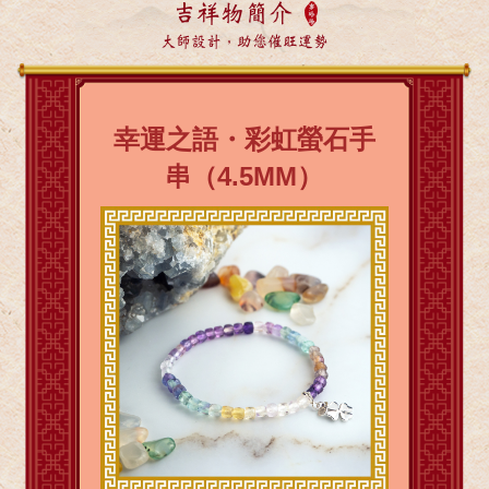
吉祥物簡介
大師設計，助您催旺運勢
幸運之語・彩虹螢石手
串（4.5MM）