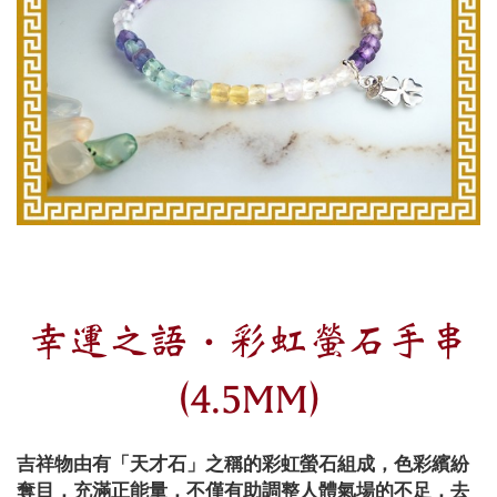
幸運之語・彩虹螢石手串
(4.5MM)
吉祥物由有「天才石」之稱的彩虹螢石組成，色彩繽紛
奪目，充滿正能量，不僅有助調整人體氣場的不足，去