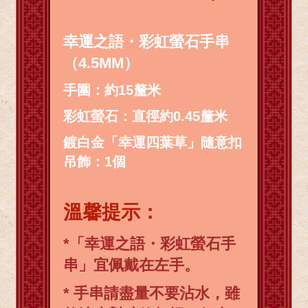
幸運之語・彩虹螢石手串
（4.5MM）
手圍：約15釐米
彩虹螢石：直徑約0.45釐米
鍍白金「幸運四葉草」隨意扣
吊飾：1個
溫馨提示：
*「幸運之語・彩虹螢石手
串」宜佩戴在左手。
* 手串請盡量不要沾水，雖