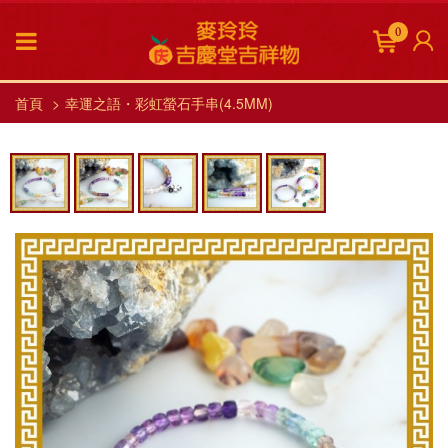
0
首頁
幸運之語・彩虹螢石手串(4.5MM)