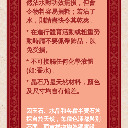
然沾水對功效無損，但會
令物料容易損耗；若沾了
水，則請盡快令其乾爽。
* 在進行體育活動或粗重勞
動時請不要佩帶飾品，以
免受損。
* 不可接觸任何化學液體
(如:香水)。
* 晶石乃是天然材料，顏色
及尺寸均會有偏差。
因玉石、水晶和各種半寶石均
採自於天然，每種色澤都與別
不同，而吉祥物均為獨家設