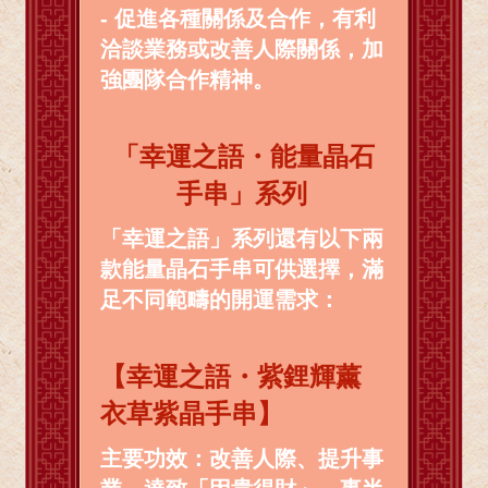
- 促進各種關係及合作，有利
洽談業務或改善人際關係，加
強團隊合作精神。
「幸運之語・能量晶石
手串」系列
「幸運之語」系列還有以下兩
款能量晶石手串可供選擇，滿
足不同範疇的開運需求：
【幸運之語・紫鋰輝薰
衣草紫晶手串】
主要功效：改善人際、提升事