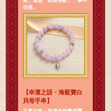
業、達致「因貴得財」，事半
功倍。
【幸運之語・海藍寶白
貝母手串】
主要功效：抵擋負能量侵襲、