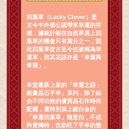
四葉草（Lucky Clover）是
古今中外都公認帶來幸運的符
號，據統計能在自然界遇上四
葉草的機會只有萬分之一，因
此四葉草從古至今也被稱為幸
運草，而其花語亦是「幸運與
希望」。
本堂最新上架的「幸運之語・
能量晶石手串」系列，除了結
合不同功效的優質晶石作時尚
配襯，還特別添上鍍白金的
「幸運四葉草」隨意扣，不但
矜貴獨特，也助旺了手串的整