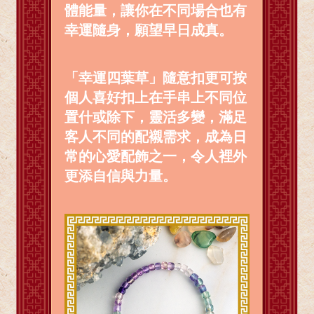
體能量，讓你在不同場合也有
幸運隨身，願望早日成真。
「幸運四葉草」隨意扣更可按
個人喜好扣上在手串上不同位
置什或除下，靈活多變，滿足
客人不同的配襯需求，成為日
常的心愛配飾之一，令人裡外
更添自信與力量。