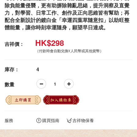
除負能量侵襲，更有助摒除雜亂思緒，提升洞察及直覺
力，對學習、日常工作、創作及正向思維皆有幫助；再
配合全新設計的鍍白金「幸運四葉草隨意扣」以助旺整
體能量，讓你時刻幸運隨身，願望早日達成。
HK$298
吉祥價：
（付款時會自動兌換¥人民幣或其他貨幣）
庫存：
4
數量
立即購買
加入購物車
服務
購買指南
吉祥物保養