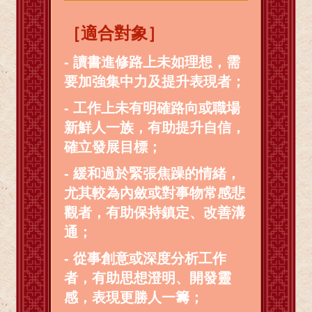
［適合對象］
- 讀書進修路上未如理想，需
要加強集中力及提升表現者；
- 工作上未有明確路向或職場
新鮮人一族，有助提升自信，
確立發展目標；
- 緩和過於緊張焦躁的情緒，
尤其較為內斂或對事物常感悲
觀者，有助保持鎮定、改善溝
通；
- 從事創意或深度分析工作
者，有助思想澄明、開發靈
感，表現更勝人一籌；