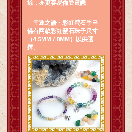
餘，亦更容易備受賞識。
「幸運之語・彩虹螢石手串」
備有兩款彩虹螢石珠子尺寸
（4.5MM / 8MM）以供選
擇。