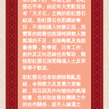
螢石手串」由近年大受歡迎並
有「天才石」之稱的彩虹螢石
組成。彩虹螢石色彩繽紛奪
目，不僅能讓入快樂正面，其
豐富的能量也能適時調整人體
氣場的不足，去除晦氣及負能
量侵襲，對學習、日常工作、
創作及正向思維也有幫助，難
怪彩虹螢石深受職場人士及莘
莘學子歡迎。
彩虹螢石也有助摒除雜亂思
緒，令洞察力及直覺力更敏
銳，而且因其外向愉快的氣場
能量，也有助改善在團隊之中
的合作關係，提升人緣運之