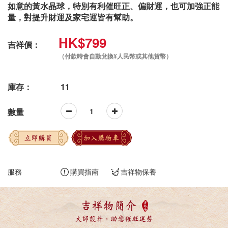
如意的黃水晶球，特別有利催旺正、偏財運，也可加強正能
量，對提升財運及家宅運皆有幫助。
HK$799
吉祥價：
（付款時會自動兌換¥人民幣或其他貨幣）
庫存：
11
數量
立即購買
加入購物車
服務
購買指南
吉祥物保養
吉祥物簡介
大師設計，助您催旺運勢