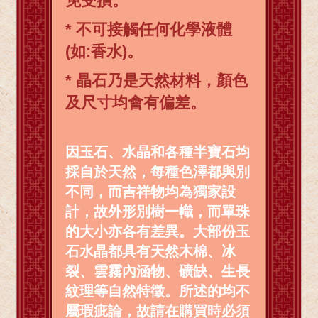
免受損。
* 不可接觸任何化學液體
(如:香水)。
* 晶石乃是天然材料，顏色
及尺寸均會有偏差。
因玉石、水晶和各種半寶石均
採自於天然，每種色澤都與別
不同，而吉祥物均為獨家設
計，故外形別樹一幟，而單珠
的大小亦各有差異。大部份玉
石水晶都具有天然木棉、冰
裂、雲霧內涵物、礦缺、生長
紋理等自然特徵。所述的均不
屬瑕疵論，故請在購買時必須