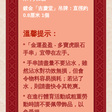
鍍金「吉慶堂」吊牌：直徑約
0.8厘米 1個
溫馨提示：
*「金運盈盈 - 多寶虎眼石
手串」宜帶在左手。
* 手串請盡量不要沾水，雖
然沾水對功效無損，但會
令物料容易損耗；若沾了
水，則請盡快令其乾爽。
* 在進行體育活動或粗重勞
動時請不要佩帶飾品，以