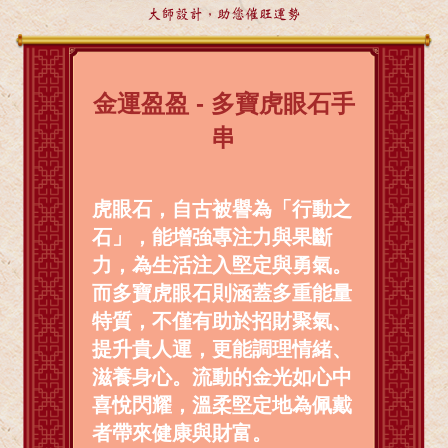
大師設計，助您催旺運勢
金運盈盈 - 多寶虎眼石手
串
虎眼石，自古被譽為「行動之
石」，能增強專注力與果斷
力，為生活注入堅定與勇氣。
而多寶虎眼石則涵蓋多重能量
特質，不僅有助於招財聚氣、
提升貴人運，更能調理情緒、
滋養身心。流動的金光如心中
喜悅閃耀，溫柔堅定地為佩戴
者帶來健康與財富。