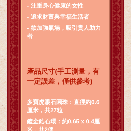
- 注重身心健康的女性
- 追求財富與幸福生活者
- 欲加強氣場，吸引貴人助力
者
產品尺寸(手工測量，有
一定誤差，僅供參考)
多寶虎眼石圓珠：直徑約0.6
厘米，共27粒
鍍金鋯石環：約0.65 x 0.4厘
米，共2個