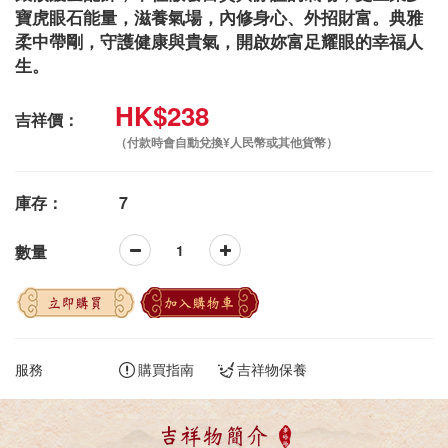
寶虎眼石能量，滋養氣場，內修身心、外招財富。典雅
柔中帶剛，守護健康與貴氣，開啟妳富足耀眼的幸福人
生。
HK$238
吉祥價：
（付款時會自動兌換¥人民幣或其他貨幣）
庫存：
7
數量
立即購買
加入購物車
服務
購買指南
吉祥物保養
吉祥物簡介