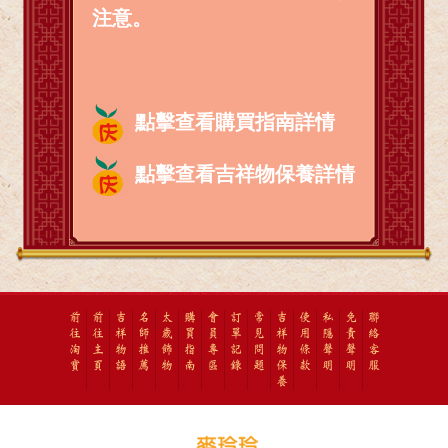
注意。
點擊查看購買指南詳情
點擊查看吉祥物保養詳情
前
前
吉
名
太
購
會
訂
常
吉
使
私
免
聯
往
往
祥
師
歲
買
員
單
見
祥
用
隱
責
絡
淘
主
物
推
飾
指
專
記
問
物
條
聲
聲
客
寶
頁
語
薦
物
南
區
錄
題
保
款
明
明
服
養