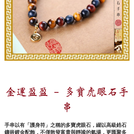
金運盈盈 - 多寶虎眼石手
串
手串以有「護身符」之稱的多寶虎眼石，綴以高級鋯石
鑲嵌鍍金配飾，不僅散發富貴與靜謐的氣場，更匯聚多