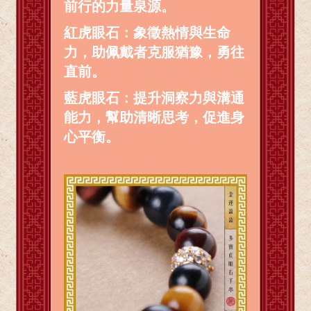
前行的力量泉源。
紅虎眼石：象徵熱情與生命
力，助佩戴者克服猶豫，勇往
直前。
藍虎眼石：提升洞察力與溝通
能力，幫助清晰思考，促進身
心平衡。