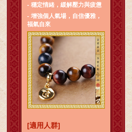
- 穩定情緒，緩解壓力與疲憊
- 增強個人氣場，自信優雅，
福氣自來
[適用人群]