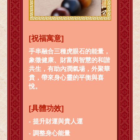
[祝福寓意]
手串融合三種虎眼石的能量，
象徵健康、財富與智慧的和諧
共生，有助內潤氣場，外聚華
貴，帶來身心靈的平衡與喜
悅。
[具體功效]
- 提升財運與貴人運
- 調整身心能量