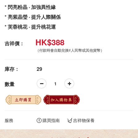
* 閃亮粉晶 ‧ 加強異性緣
* 亮紫晶瑩 ‧ 提升人際關係
* 芙蓉桃花 ‧ 提升桃花運
HK$388
吉祥價：
（付款時會自動兌換¥人民幣或其他貨幣）
庫存：
29
數量
立即購買
加入購物車
服務
購買指南
吉祥物保養