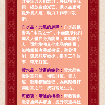
升專注力與創造力，突破職場瓶
頸，綻放自信光芒。紫水晶更可
提升貴人運，助力工作事半功
倍。
白水晶・元氣的屏障：
白水晶被
譽為 "水晶之王"，不僅能淨化四
周及人體自身負能量，幫助防小
人，還能增強其他水晶的能量，
加強佩戴者靈感泉源，激發潛
能，讓思想更敏捷，提升工作效
率，帶來好運。
黃水晶・財富的鑰匙：
黃水晶象
徵財富好運，增強財運、貴人
運，鼓勵積極進取，為佩戴者打
開財富之門，成就富足生活。
海藍寶・溝通的橋樑：
海藍寶象
徵著勇氣與溝通，提升表達與社