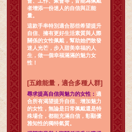
會、工作、聚會等，皆能為佩戴
者增添一份迷人的自信與正能
量。
這款手串特別適合那些希望提升
自信、擁有更好生活素質與人際
關係的女性佩戴，幫助她們散發
迷人光芒，步入甜美幸福的人
生，做一個幸福滿滿的魅力女
性！
[五維能量，適合多種人群]
尋求提高自信與魅力的女性：
適
合所有渴望提升自信、增加魅力
的女性，無論是日常佩戴還是特
殊場合，都能充滿自信，彰顯優
雅知性的獨特氣質。