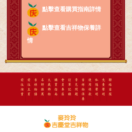
點擊查看購買指南詳情
點擊查看吉祥物保養詳
情
前
前
吉
名
太
購
會
訂
常
吉
使
私
免
聯
往
往
祥
師
歲
買
員
單
見
祥
用
隱
責
絡
淘
主
物
推
飾
指
專
記
問
物
條
聲
聲
客
寶
頁
語
薦
物
南
區
錄
題
保
款
明
明
服
養