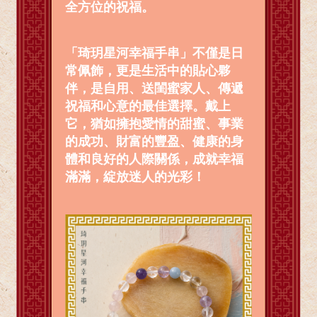
全方位的祝福。
「琦玥星河幸福手串」不僅是日
常佩飾，更是生活中的貼心夥
伴，是自用、送閨蜜家人、傳遞
祝福和心意的最佳選擇。戴上
它，猶如擁抱愛情的甜蜜、事業
的成功、財富的豐盈、健康的身
體和良好的人際關係，成就幸福
滿滿，綻放迷人的光彩！