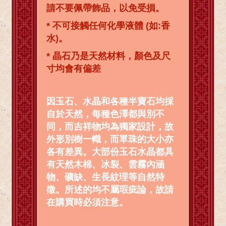
請不要佩帶飾品，以免受損。
* 不可接觸任何化學液體 (如:香
水)。
* 晶石乃是天然材料，顏色及尺
寸均會有偏差
因玉石、水晶和各種半寶石均採
自於天然，每種色澤都與別不
同，而吉祥物均為獨家設計，故
外形別樹一幟，而單珠的大小亦
各有差異。大部份玉石水晶都具
有天然木棉、冰裂、雲霧內涵
物、礦缺、生長紋理等自然特
徵。所述的均不屬瑕疵論，故請
在購買時必須注意。