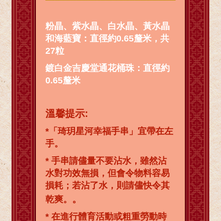
粉晶、紫水晶、白水晶、黃水晶
和海藍寶：直徑約0.65釐米，共
27粒
鍍白金吉慶堂通花桶珠：直徑約
0.65釐米
溫馨提示:
*「琦玥星河幸福手串」宜帶在左
手。
* 手串請儘量不要沾水，雖然沾
水對功效無損，但會令物料容易
損耗；若沾了水，則請儘快令其
。
乾爽。
* 在進行體育活動或粗重勞動時