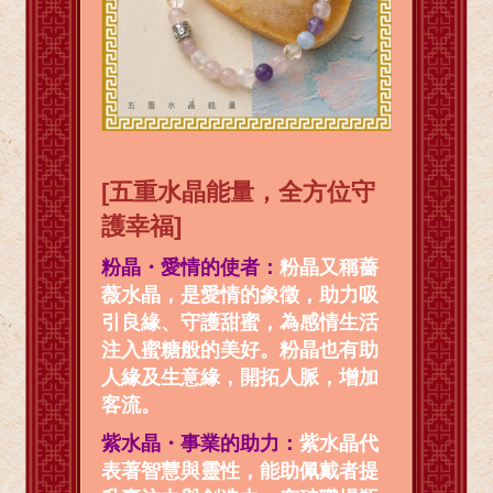
[五重水晶能量，全方位守
護幸福]
粉晶・愛情的使者：
粉晶又稱薔
薇水晶，是愛情的象徵，助力吸
引良緣、守護甜蜜，為感情生活
注入蜜糖般的美好。粉晶也有助
人緣及生意緣，開拓人脈，增加
客流。
紫水晶・事業的助力：
紫水晶代
表著智慧與靈性，能助佩戴者提