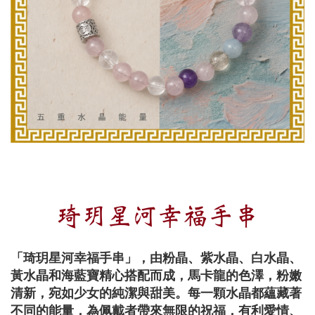
琦玥星河幸福手串
「琦玥星河幸福手串」，由粉晶、紫水晶、白水晶、
黃水晶和海藍寶精心搭配而成，馬卡龍的色澤，粉嫩
清新，宛如少女的純潔與甜美。每一顆水晶都蘊藏著
不同的能量，為佩戴者帶來無限的祝福，有利愛情、