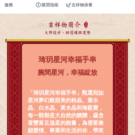
服務
購買指南
吉祥物保養
吉祥物簡介
大師設計，助您催旺運勢
琦玥星河幸福手串
腕間星河，幸福綻放
「琦玥星河幸福手串」甄選宛如
星河夢幻般甜美的粉晶、紫水
晶、白水晶、黃水晶和海藍寶，
每一顆都是大自然的饋贈，蘊含
著豐富且溫柔的能量，為需要兼
顧愛情、事業和生活的你，帶來