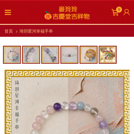
0
首頁
琦玥星河幸福手串