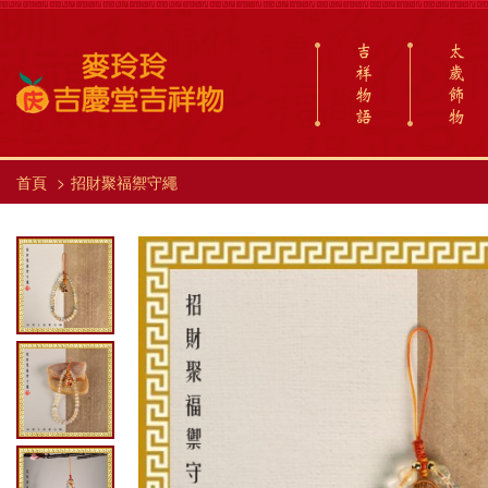
吉
太
祥
歲
物
飾
語
物
首頁
招財聚福禦守繩