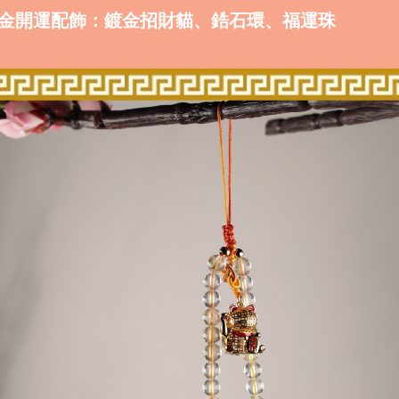
鍍金開運配飾：鍍金招財貓、鋯石環、福運珠