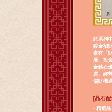
此系列
鍍金招
素有「
展、投
金鋯石
運、經
偏財機
[晶石
- 精選