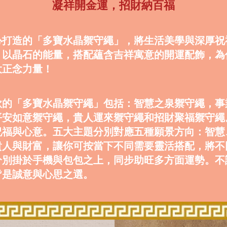
凝祥開金運，招財納百福
心打造的「多寶水晶禦守繩」，將生活美學與深厚祝
，以晶石的能量，搭配蘊含吉祥寓意的開運配飾，為
大正念力量！
款的「多寶水晶禦守繩」包括：智慧之泉禦守繩，事
平安如意禦守繩，貴人運來禦守繩和招財聚福禦守繩
祝福與心意。五大主題分別對應五種願景方向：智慧
貴人與財富，讓你可按當下不同需要靈活搭配，將不
分別掛於手機與包包之上，同步助旺多方面運勢。不
皆是誠意與心思之選。