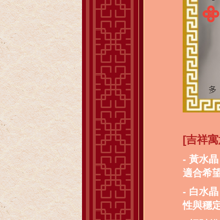
[吉祥寓
- 黃
適合希
- 白
性與穩