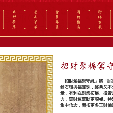
名
產
會
購
聯
師
品
員
物
絡
推
薈
專
指
客
薦
萃
區
南
服
招財聚福禦
「招財聚福禦守繩」將 “
鋯石環與福運珠，經典又不
量，有利在副業拓展、投資
力，讓財運流動更順暢。特
集中信念，開拓更多正財偏