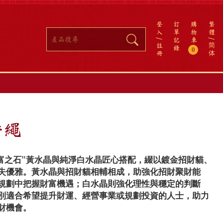
登
訂
購
繁
入
單
物
體
記
車
註
简
錄
0
冊
体
守繩
財富之石”黃水晶與純淨白水晶匠心搭配，綴以鍍金招財貓、
失優雅。黃水晶與招財貓相輔相成，助強化招財聚財能
規劃中把握財富機遇；白水晶則強化理性與穩定的判斷
別適合希望提升財運、經營事業或規劃投資的人士，助力
財機會。