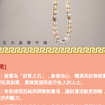
意]
水晶：被譽為「財富之石」，象徵信心、機遇與財務能
望拓展副業、累積資源與提升收入的人士。
水晶：有助清理思緒與調整能量場，讓財運流動更順暢
定的判斷力。