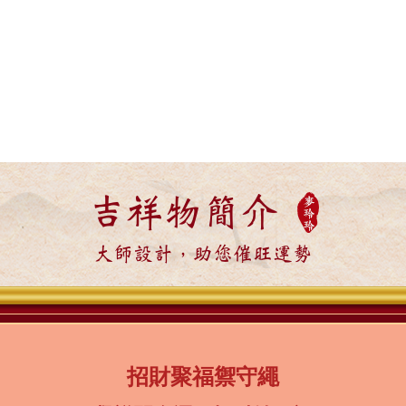
吉祥物簡介
大師設計，助您催旺運勢
招財聚福禦守繩