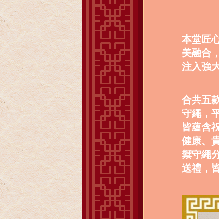
本堂匠
美融合
注入強
合共五
守繩，
皆蘊含
健康、
禦守繩
送禮，