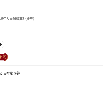
兌換¥人民幣或其他貨幣）
車
吉祥物保養