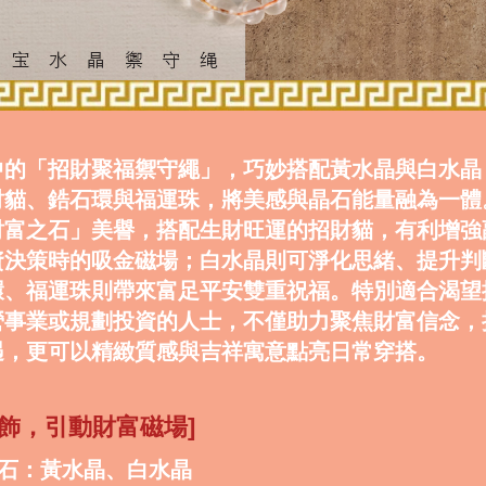
中的「招財聚福禦守繩」，巧妙搭配黃水晶與白水晶
財貓、鋯石環與福運珠，將美感與晶石能量融為一體
財富之石」美譽，搭配生財旺運的招財貓，有利增強
資決策時的吸金磁場；白水晶則可淨化思緒、提升判
環、福運珠則帶來富足平安雙重祝福。特別適合渴望
營事業或規劃投資的人士，不僅助力聚焦財富信念，
遇，更可以精緻質感與吉祥寓意點亮日常穿搭。
配飾，引動財富磁場]
晶石：黃水晶、白水晶