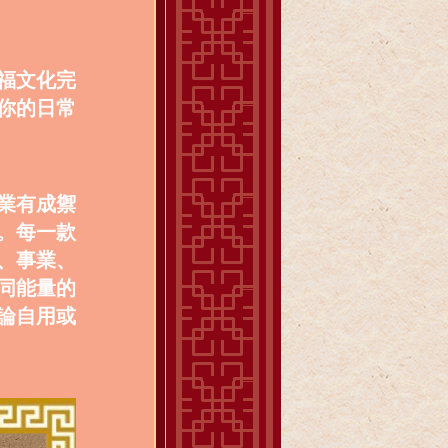
福文化完
你的日常
業有成禦
。每一款
、事業、
同能量的
論自用或