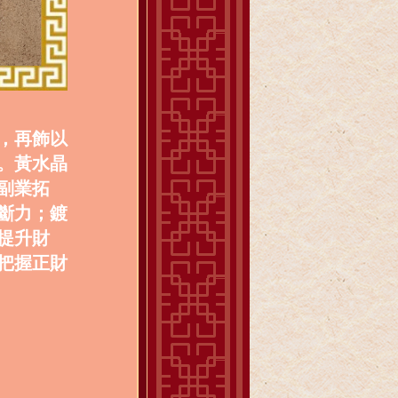
，再飾以
。黃水晶
副業拓
斷力；鍍
提升財
把握正財