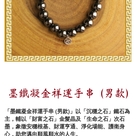
墨鐵凝金祥運手串 (男款)
「墨鐵凝金祥運手串 (男款)」以「沉穩之石」鐵石為
主，輔以「財富之石」金髮晶及「生命之石」次石
墨，象徵安穩根基、財運亨通、淨化場能、護衛身
心，助您邁向順風順水的人生。