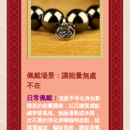
佩戴場景：讓能量無處
不在
日常佩戴：
這款手串化身如影
隨形的能量護衛，以沉穩質感點
綴穿搭風格。無論通勤或休閒，
次石墨的淨化屏障隨時啟動，阻
隔電磁波、驅除負能，讓從容氣