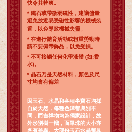
。
快令其乾爽
* 鐵石或帶微弱磁性，建議儘量
避免放近易受磁性影響的機械裝
。
置，以免導致機械失靈
* 在進行體育活動或粗重勞動時
請不要佩帶飾品，以免受損。
* 不可接觸任何化學液體 (如:香
水)。
* 晶石乃是天然材料，顏色及尺
寸均會有偏差
因玉石、水晶和各種半寶石均採
自於天然，每種色澤都與別不
同，而吉祥物均為獨家設計，故
外形別樹一幟，而單珠的大小亦
各有差異。大部份玉石水晶都具