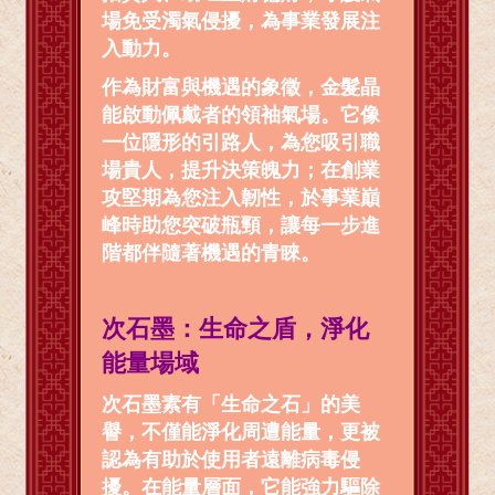
場免受濁氣侵擾，為事業發展注
入動力。
作為財富與機遇的象徵，金髮晶
能啟動佩戴者的領袖氣場。它像
一位隱形的引路人，為您吸引職
場貴人，提升決策魄力；在創業
攻堅期為您注入韌性，於事業巔
峰時助您突破瓶頸，讓每一步進
階都伴隨著機遇的青睞。
次石墨：生命之盾，淨化
能量場域
次石墨素有「生命之石」的美
譽，不僅能淨化周遭能量，更被
認為有助於使用者遠離病毒侵
擾。在能量層面，它能強力驅除