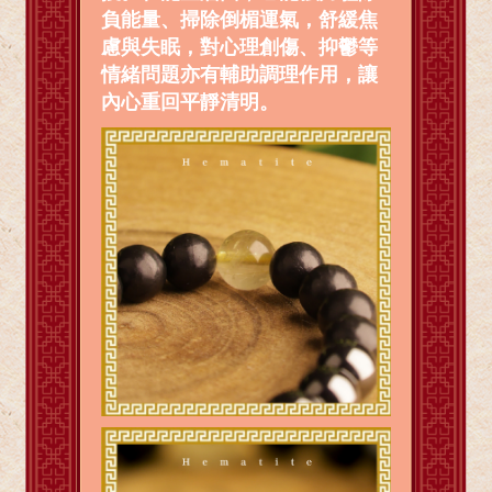
負能量、掃除倒楣運氣，舒緩焦
慮與失眠，對心理創傷、抑鬱等
情緒問題亦有輔助調理作用，讓
內心重回平靜清明。