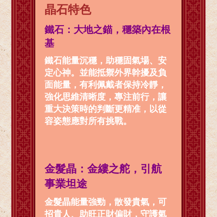
晶石特色
鐵石：大地之錨，穩築內在根
基
鐵石能量沉穩，助穩固氣場、安
定心神。並能抵禦外界幹擾及負
面能量，有利佩戴者保持冷靜，
強化思維清晰度，專注前行，讓
重大決策時的判斷更精准，以從
容姿態應對所有挑戰。
金髮晶：金縷之舵，引航
事業坦途
金髮晶能量強勁，散發貴氣，可
招貴人、助旺正財偏財，守護氣