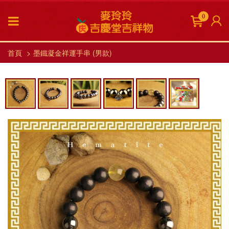
0
首頁
墨鐵凝金祥運手串 (男款)