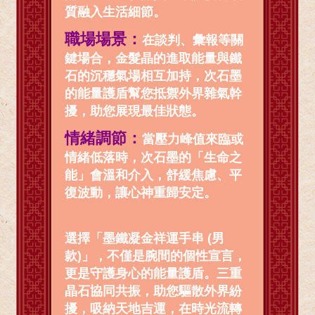
質融入生活細節。
職場場景：
在談判、彙報等關
鍵場合，金髮晶的進取能量與鐵
石的沉穩氣場相互加持，次石墨
的能量護盾幫您抵禦外界雜氣幹
擾，助您展現最佳狀態。
情緒調節：
當壓力峰值來臨或
情緒低落時，次石墨的「生命之
能」會溫和介入，舒緩焦慮、平
復波動，讓心神重歸安定。
選擇「墨鐵凝金祥運手串 (男
款)」，不僅是腕間的個性宣言，
更是守護身心的能量護盾。三重
晶石協同共振，助您驅散外界紛
擾，吸納天地吉運，在時光流轉