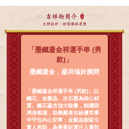
吉祥物簡介
大師設計，助您催旺運勢
「墨鐵凝金祥運手串 (男
款)」
墨鐵凝金，凝祥瑞於腕間
「墨鐵凝金祥運手串 (男款)」以
鐵石、金髮晶、次石墨為核心材
質。鐵石蘊含強大能量，能穩固
周身氣場，助佩戴者在紛擾世事
中守住內心安寧；金髮晶能吸引
貴人相助，為事業財運注入蓬勃