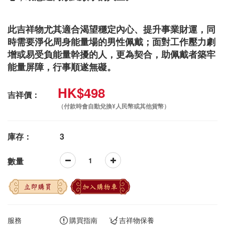
此吉祥物尤其適合渴望穩定內心、提升事業財運，同
時需要淨化周身能量場的男性佩戴；面對工作壓力劇
增或易受負能量幹擾的人，更為契合，助佩戴者築牢
能量屏障，行事順遂無礙。
HK$498
吉祥價：
（付款時會自動兌換¥人民幣或其他貨幣）
庫存：
3
數量
立即購買
加入購物車
服務
購買指南
吉祥物保養