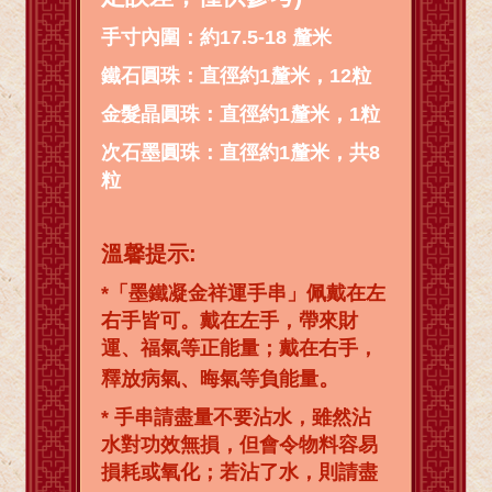
手寸內圍：約17.5-18 釐米
鐵石圓珠：直徑約1釐米，12粒
金髮晶圓珠：直徑約1釐米，1粒
次石墨圓珠：直徑約1釐米，共8
粒
溫馨提示:
*「墨鐵凝金祥運手串」佩戴在左
右手皆可。戴在左手，帶來財
運、福氣等正能量；戴在右手，
。
釋放病氣、晦氣等負能量
* 手串請盡量不要沾水，雖然沾
水對功效無損，但會令物料容易
損耗或氧化；若沾了水，則請盡