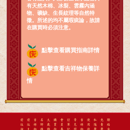
有天然木棉、冰裂、雲霧內涵
物、礦缺、生長紋理等自然特
徵。所述的均不屬瑕疵論，故請
在購買時必須注意。
點擊查看購買指南詳情
點擊查看吉祥物保養詳
情
前
前
吉
名
太
購
會
訂
常
吉
使
私
免
聯
往
往
祥
師
歲
買
員
單
見
祥
用
隱
責
絡
淘
主
物
推
飾
指
專
記
問
物
條
聲
聲
客