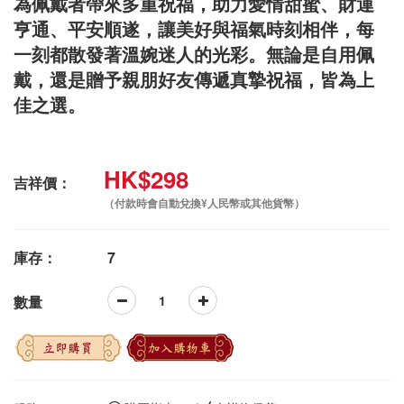
為佩戴者帶來多重祝福，助力愛情甜蜜、財運
亨通、平安順遂，讓美好與福氣時刻相伴，每
一刻都散發著溫婉迷人的光彩。無論是自用佩
戴，還是贈予親朋好友傳遞真摯祝福，皆為上
佳之選。
HK$298
吉祥價：
（付款時會自動兌換¥人民幣或其他貨幣）
庫存：
7
數量
立即購買
加入購物車