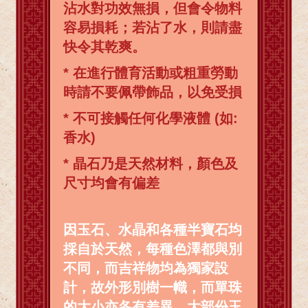
沾水對功效無損，但會令物料
容易損耗；若沾了水，則請盡
快令其乾爽。
* 在進行體育活動或粗重勞動
時請不要佩帶飾品，以免受損
* 不可接觸任何化學液體 (如:
香水)
* 晶石乃是天然材料，顏色及
尺寸均會有偏差
因玉石、水晶和各種半寶石均
採自於天然，每種色澤都與別
不同，而吉祥物均為獨家設
計，故外形別樹一幟，而單珠
的大小亦各有差異。大部份玉