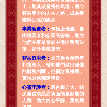
士，助其散發獨特氣場，邁向
智富雙全的人生之路，成為事
業與生活的贏家：
事業奮進者：
包括上班族、自
由職業者和企業高管等，助力
他們在事業發展中做出明智決
策，提升事業運勢。
智富追求者：
尤其適合創業者
和投資人，輔助他們做出穩健
的財務判斷，把握財富機遇，
實現財務穩定增長。
心靈守護者：
適合壓力大、缺
乏自信或易受負面能量影響的
人群，助力內心平靜、勇氣與