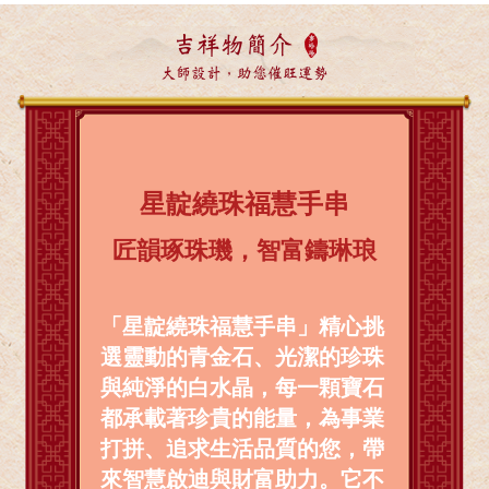
吉祥物簡介
大師設計，助您催旺運勢
星靛繞珠福慧手串
匠韻琢珠璣，智富鑄琳琅
「星靛繞珠福慧手串」精心挑
選靈動的青金石、光潔的珍珠
與純淨的白水晶，每一顆寶石
都承載著珍貴的能量，為事業
打拼、追求生活品質的您，帶
來智慧啟迪與財富助力。它不