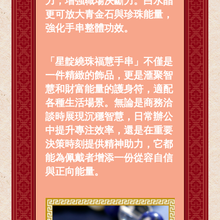
力，增強職場決斷力。白水晶
更可放大青金石與珍珠能量，
強化手串整體功效。
「星靛繞珠福慧手串」不僅是
一件精緻的飾品，更是滙聚智
慧和財富能量的護身符，適配
各種生活場景。無論是商務洽
談時展現沉穩智慧，日常辦公
中提升專注效率，還是在重要
決策時刻提供精神助力，它都
能為佩戴者增添一份從容自信
與正向能量。