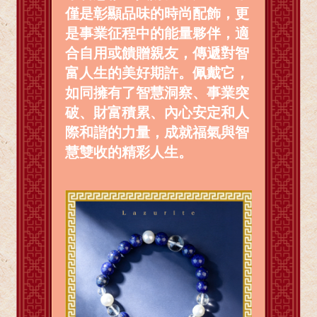
僅是彰顯品味的時尚配飾，更
是事業征程中的能量夥伴，適
合自用或饋贈親友，傳遞對智
富人生的美好期許。佩戴它，
如同擁有了智慧洞察、事業突
破、財富積累、內心安定和人
際和諧的力量，成就福氣與智
慧雙收的精彩人生。