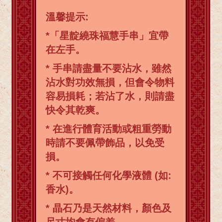
溫馨提示:
*「星靛繞珠福慧手串」宜帶
在左手。
* 手串請盡量不要沾水，雖然
沾水對功效無損，但會令物料
容易損耗；若沾了水，則請盡
快令其乾爽。
* 在進行體育活動或粗重勞動
時請不要佩帶飾品，以免受
損。
* 不可接觸任何化學液體 (如:
香水)。
* 晶石乃是天然材料，顏色及
尺寸均會有偏差。