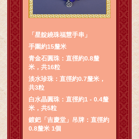
「星靛繞珠福慧手串」
手圍約15釐米
青金石圓珠：直徑約0.8釐
米，共16粒
淡水珍珠：直徑約0.7釐米，
共3粒
白水晶圓珠：直徑約1 - 0.4釐
米，共5粒
鍍鈀「吉慶堂」吊牌：直徑約
0.8釐米 1個