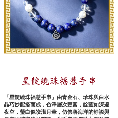
星靛繞珠福慧手串
「星靛繞珠福慧手串」由青金石、珍珠與白水
晶巧妙配搭而成，色澤層次豐富，靛藍如深邃
夜空，瑩白似皎潔月華，仿佛將海洋的靜謐與