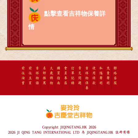
點擊查看吉祥物保養詳
情
前
前
吉
名
太
購
會
訂
常
吉
使
私
免
聯
往
往
祥
師
歲
買
員
單
見
祥
用
隱
責
絡
淘
主
物
推
飾
指
專
記
問
物
條
聲
聲
客
寶
頁
語
薦
物
南
區
錄
題
保
款
明
明
服
養
Copyright JIQINGTANG.HK 2026
2026 JI QING TANG INTERNATIONAL LTD 為 JIQINGTANG.HK 註冊商標