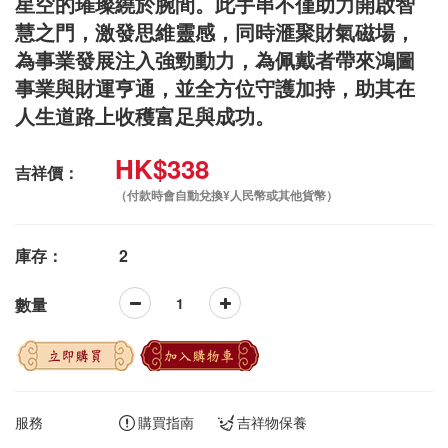
星空的璀璨繞於腕間。此手串不僅助力開啟智
慧之門，激發思維靈感，同時滙聚財氣磁場，
為事業發展注入強勁動力，為佩戴者帶來鴻圖
事業與財運亨通，並全方位守護加持，助其在
人生道路上收穫富足與成功。
HK$338
吉祥價：
（付款時會自動兌換¥人民幣或其他貨幣）
庫存：
2
數量
立即購買
加入購物車
服務
購買指南
吉祥物保養