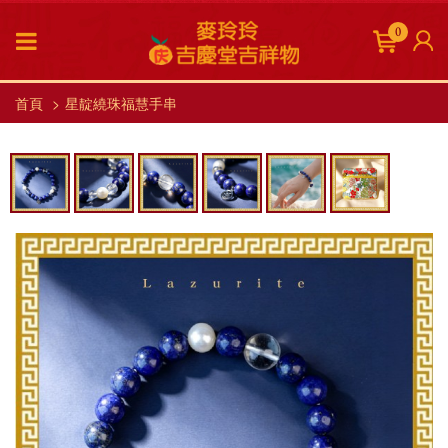
0
首頁
星靛繞珠福慧手串