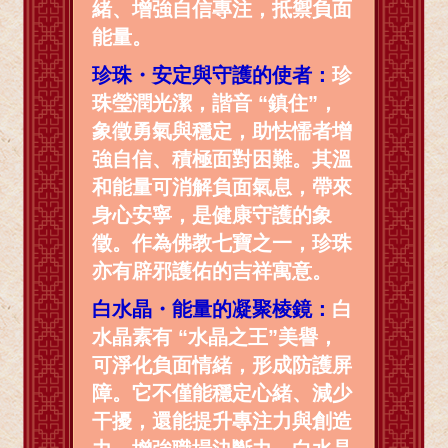
緒、增強自信專注，抵禦負面
能量。
珍珠・安定與守護的使者：
珍
珠瑩潤光潔，諧音 “鎮住”，
象徵勇氣與穩定，助怯懦者增
強自信、積極面對困難。其溫
和能量可消解負面氣息，帶來
身心安寧，是健康守護的象
徵。作為佛教七寶之一，珍珠
亦有辟邪護佑的吉祥寓意。
白水晶・能量的凝聚棱鏡：
白
水晶素有 “水晶之王”美譽，
可淨化負面情緒，形成防護屏
障。它不僅能穩定心緒、減少
干擾，還能提升專注力與創造