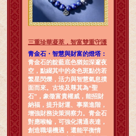
三重珍華凝萃，智富雙重守護
青金石・智慧與財富的燈塔：
青金石的靛藍底色猶如深邃夜
空，點綴其中的金色斑點仿若
繁星閃爍，活力與智慧氣息撲
面而來。古埃及尊其為“聖
石”，象徵富貴權威，能招財
納福，提升財運、事業進階，
增強財務決策洞察力。青金石
對應喉輪，可強化溝通表達，
創造職場機遇，還能平衡情