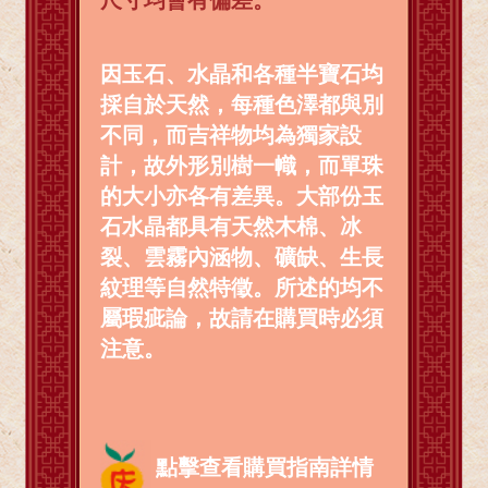
因玉石、水晶和各種半寶石均
採自於天然，每種色澤都與別
不同，而吉祥物均為獨家設
計，故外形別樹一幟，而單珠
的大小亦各有差異。大部份玉
石水晶都具有天然木棉、冰
裂、雲霧內涵物、礦缺、生長
紋理等自然特徵。所述的均不
屬瑕疵論，故請在購買時必須
注意。
點擊查看購買指南詳情