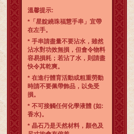
溫馨提示:
*「星靛繞珠福慧手串」宜帶
在左手。
* 手串請盡量不要沾水，雖然
沾水對功效無損，但會令物料
容易損耗；若沾了水，則請盡
快令其乾爽。
* 在進行體育活動或粗重勞動
時請不要佩帶飾品，以免受
損。
* 不可接觸任何化學液體 (如:
香水)。
* 晶石乃是天然材料，顏色及
尺寸均會有偏差。