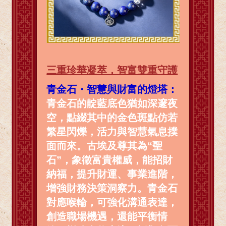
三重珍華凝萃，智富雙重守護
青金石・智慧與財富的燈塔：
青金石的靛藍底色猶如深邃夜
空，點綴其中的金色斑點仿若
繁星閃爍，活力與智慧氣息撲
面而來。古埃及尊其為“聖
石”，象徵富貴權威，能招財
納福，提升財運、事業進階，
增強財務決策洞察力。青金石
對應喉輪，可強化溝通表達，
創造職場機遇，還能平衡情