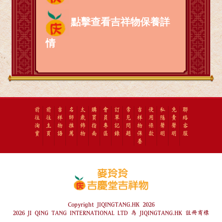
點擊查看吉祥物保養詳
情
前
前
吉
名
太
購
會
訂
常
吉
使
私
免
聯
往
往
祥
師
歲
買
員
單
見
祥
用
隱
責
絡
淘
主
物
推
飾
指
專
記
問
物
條
聲
聲
客
寶
頁
語
薦
物
南
區
錄
題
保
款
明
明
服
養
Copyright JIQINGTANG.HK 2026
2026 JI QING TANG INTERNATIONAL LTD 為 JIQINGTANG.HK 註冊商標