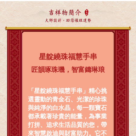
吉祥物簡介
大師設計，助您催旺運勢
星靛繞珠福慧手串
匠韻琢珠璣，智富鑄琳琅
「星靛繞珠福慧手串」精心挑
選靈動的青金石、光潔的珍珠
與純淨的白水晶，每一顆寶石
都承載著珍貴的能量，為事業
打拼、追求生活品質的您，帶
來智慧啟迪與財富助力。它不