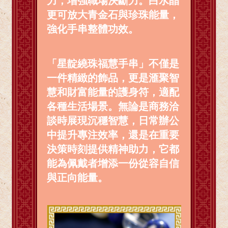
力，增強職場決斷力。白水晶
更可放大青金石與珍珠能量，
強化手串整體功效。
「星靛繞珠福慧手串」不僅是
一件精緻的飾品，更是滙聚智
慧和財富能量的護身符，適配
各種生活場景。無論是商務洽
談時展現沉穩智慧，日常辦公
中提升專注效率，還是在重要
決策時刻提供精神助力，它都
能為佩戴者增添一份從容自信
與正向能量。