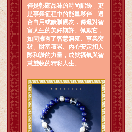
僅是彰顯品味的時尚配飾，更
是事業征程中的能量夥伴，適
合自用或饋贈親友，傳遞對智
富人生的美好期許。佩戴它，
如同擁有了智慧洞察、事業突
破、財富積累、內心安定和人
際和諧的力量，成就福氣與智
慧雙收的精彩人生。