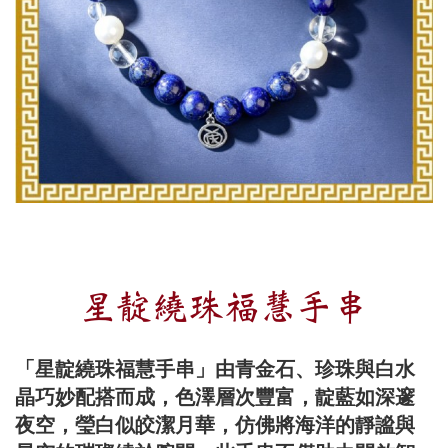
星靛繞珠福慧手串
「星靛繞珠福慧手串」由青金石、珍珠與白水
晶巧妙配搭而成，色澤層次豐富，靛藍如深邃
夜空，瑩白似皎潔月華，仿佛將海洋的靜謐與