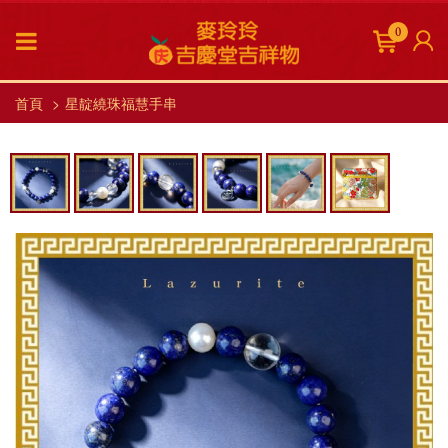
0
首頁
星靛繞珠福慧手串