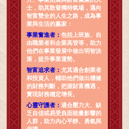
士，助其散發獨特氣場，邁向
智富雙全的人生之路，成為事
業與生活的贏家：
事業奮進者：
包括上班族、自
由職業者和企業高管等，助力
他們在事業發展中做出明智決
策，提升事業運勢。
智富追求者：
尤其適合創業者
和投資人，輔助他們做出穩健
的財務判斷，把握財富機遇，
實現財務穩定增長。
心靈守護者：
適合壓力大、缺
乏自信或易受負面能量影響的
人群，助力內心平靜、勇氣與