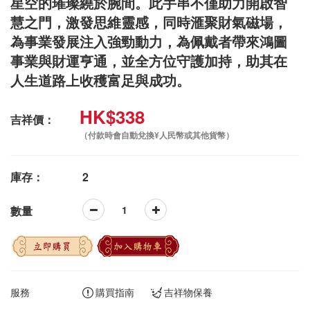
星空的璀璨繞於腕間。此手串不僅助力開啟智
慧之門，激發思維靈感，同時滙聚財氣磁場，
為事業發展注入強勁動力，為佩戴者帶來鴻圖
事業與財運亨通，並全方位守護加持，助其在
人生道路上收穫富足與成功。
HK$338
吉祥價：
（付款時會自動兌換¥人民幣或其他貨幣）
庫存：
2
數量
立即購買
加入購物車
服務
購買指南
吉祥物保養