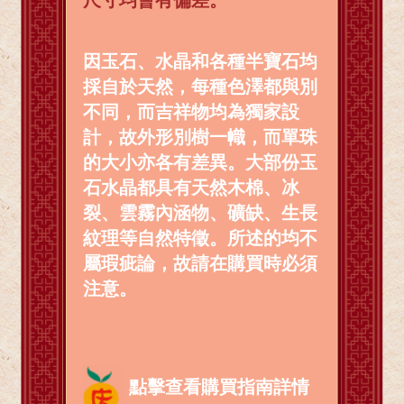
因玉石、水晶和各種半寶石均
採自於天然，每種色澤都與別
不同，而吉祥物均為獨家設
計，故外形別樹一幟，而單珠
的大小亦各有差異。大部份玉
石水晶都具有天然木棉、冰
裂、雲霧內涵物、礦缺、生長
紋理等自然特徵。所述的均不
屬瑕疵論，故請在購買時必須
注意。
點擊查看購買指南詳情