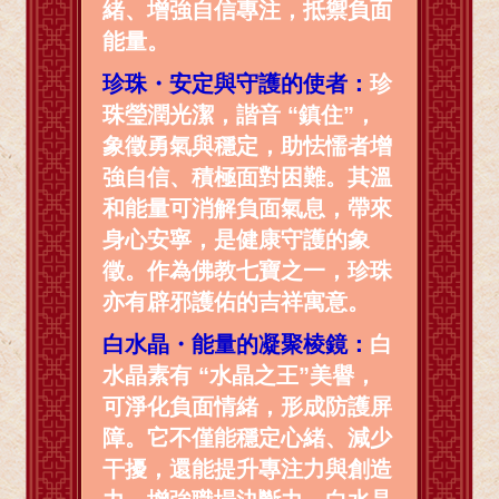
緒、增強自信專注，抵禦負面
能量。
珍珠・安定與守護的使者：
珍
珠瑩潤光潔，諧音 “鎮住”，
象徵勇氣與穩定，助怯懦者增
強自信、積極面對困難。其溫
和能量可消解負面氣息，帶來
身心安寧，是健康守護的象
徵。作為佛教七寶之一，珍珠
亦有辟邪護佑的吉祥寓意。
白水晶・能量的凝聚棱鏡：
白
水晶素有 “水晶之王”美譽，
可淨化負面情緒，形成防護屏
障。它不僅能穩定心緒、減少
干擾，還能提升專注力與創造