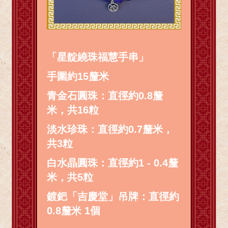
「星靛繞珠福慧手串」
手圍約15釐米
青金石圓珠：直徑約0.8釐
米，共16粒
淡水珍珠：直徑約0.7釐米，
共3粒
白水晶圓珠：直徑約1 - 0.4釐
米，共5粒
鍍鈀「吉慶堂」吊牌：直徑約
0.8釐米 1個