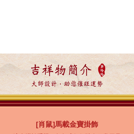
吉祥物簡介
大師設計，助您催旺運勢
[肖鼠]馬載金寶掛飾