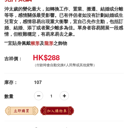
沖太歲的變化最大，如轉換工作、置業、搬遷、結婚或分離
等等，感情關係最受影響。已有伴侶者如沒有計劃結婚或生
兒育女，感情容易出現重大衝擊，宜自己先作主動，包括訂
婚、結婚、添丁或者聚少離多為佳。單身者容易開展一段感
情，但較難穩定，有易來易去之象。
**宜貼身佩戴
猴形
及
龍形
之飾物
HK$288
吉祥價：
（付款時會自動兌換¥人民幣或其他貨幣）
庫存：
107
數量
立即購買
加入購物車