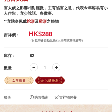
害太歲之影響相對輕微，主有陷害之意，代表今年容易有小
人作祟，宜少說話、多做事。
**宜貼身佩戴
蛇形
及
雞形
之飾物
HK$288
吉祥價：
（付款時會自動兌換¥人民幣或其他貨幣）
庫存：
82
數量
立即購買
加入購物車
服務
購買指南
吉祥物保養