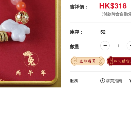
HK$318
吉祥價：
（付款時會自動
庫存：
52
數量
立即購買
加入購物
服務
購買指南