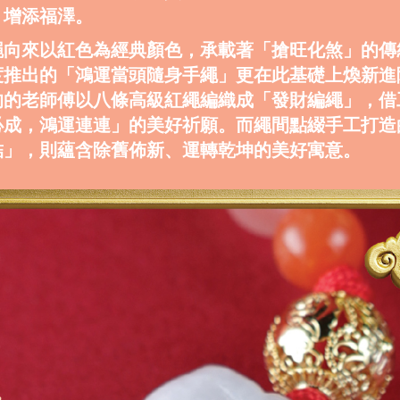
，增添福澤。
繩向來以紅色為經典顏色，承載著「搶旺化煞」的傳
推出的「鴻運當頭隨身手繩」更在此基礎上煥新進階 
的的老師傅以八條高級紅繩編織成「發財編繩」，借
必成，鴻運連連」的美好祈願。而繩間點綴手工打造
結」，則蘊含除舊佈新、運轉乾坤的美好寓意。