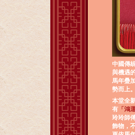
中國傳
與機遇
馬年疊
勢而上
本堂全新
有
「鴻
玲玲師
飾物，
更依馬