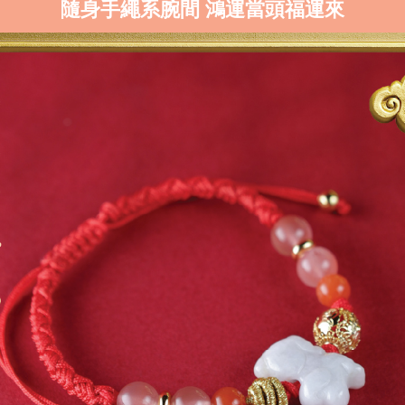
隨身手繩系腕間 鴻運當頭福運來