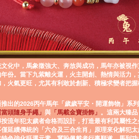
統文化中，馬象徵強大、奔放與成功，馬年亦被視作
的年份。當下九紫離火運，火主開創、熱情與活力，
加，火氣更旺，尤其有利敢於創新、積極求變者把握
。
推出的2026丙午馬年「歲歲平安・開運飾物」系
運當頭隨身手繩」
與
「馬載金寶掛飾」
。這兩大臻品
傅按流年犯太歲者命格而設計，打造最有利其屬性之
不僅延續傳統的「六合及三合生肖」原理來化解犯太
年特色強化旺運元素，冀盼佩戴者行事順遂、馬到功