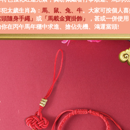
年犯太歲生肖為：
馬、鼠、兔、牛
。大家可按個人喜
當頭隨身手繩」
或
「馬載金寶掛飾」
，甚或一併使用
助你在丙午馬年穩中求進、搶佔先機、鴻運當頭!