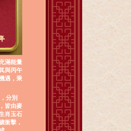
充滿能量
其與丙午
機遇，乘
列，分別
，皆由麥
生肖玉石
歲衝擊，
成。