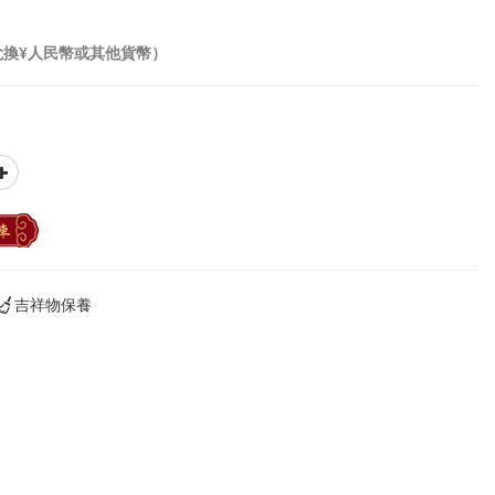
兌換¥人民幣或其他貨幣）
車
吉祥物保養