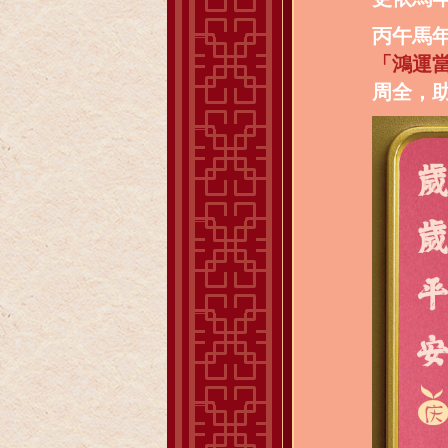
丙午馬
「鴻運
周全，