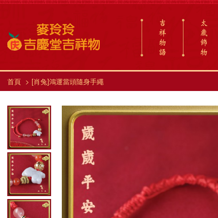
吉
太
祥
歲
物
飾
語
物
首頁
[肖兔]鴻運當頭隨身手繩