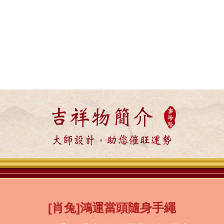
吉祥物簡介
大師設計，助您催旺運勢
[肖兔]鴻運當頭隨身手繩