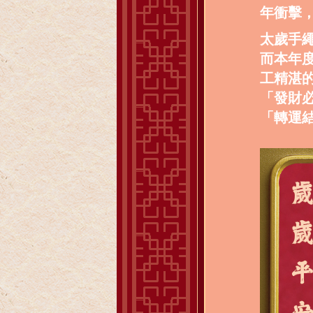
年衝擊
太歲手
而本年度
工精湛
「發財
「轉運