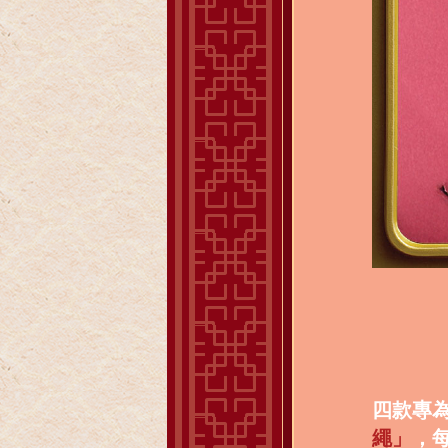
四款專
繩」
，