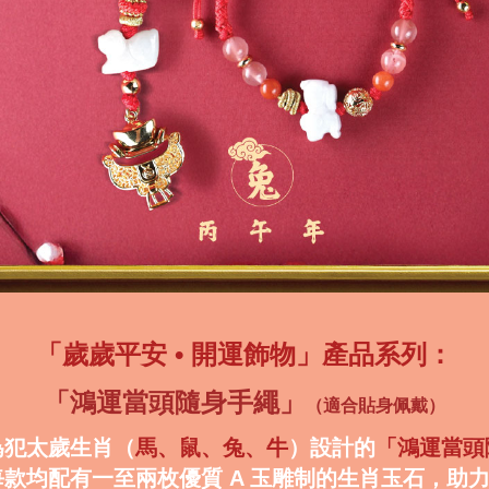
「歲歲平安
•
開運飾物」產品系列：
「鴻運當頭隨身手繩」
（適合貼身佩戴）
為犯太歲生肖（
馬、鼠、兔、牛
）設計的
「鴻運當頭
每款均配有一至兩枚優質 A 玉雕制的生肖玉石，助