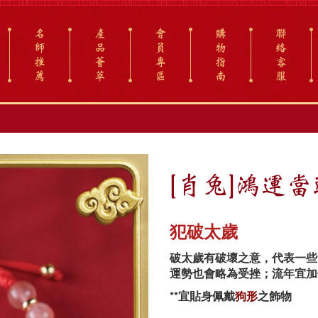
名
產
會
購
聯
師
品
員
物
絡
推
薈
專
指
客
薦
萃
區
南
服
[肖兔]鴻運
犯破太歲
破太歲有破壞之意，代表一些
運勢也會略為受挫；流年宜加
**宜貼身佩戴
狗形
之飾物