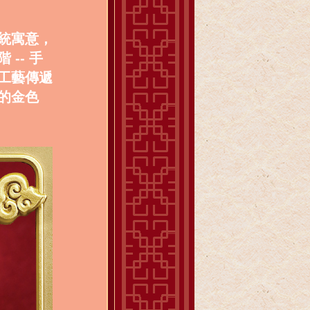
統寓意，
-- 手
工藝傳遞
的金色