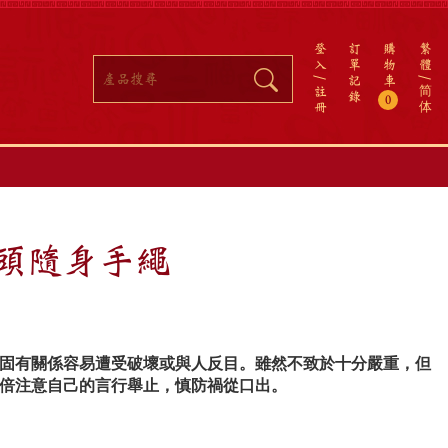
登
訂
購
繁
入
單
物
體
記
車
註
简
錄
0
冊
体
當頭隨身手繩
固有關係容易遭受破壞或與人反目。雖然不致於十分嚴重，但
倍注意自己的言行舉止，慎防禍從口出。