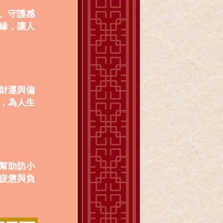
、守護感
緣，讓人
財運與偏
，為人生
幫助防小
疲憊與負