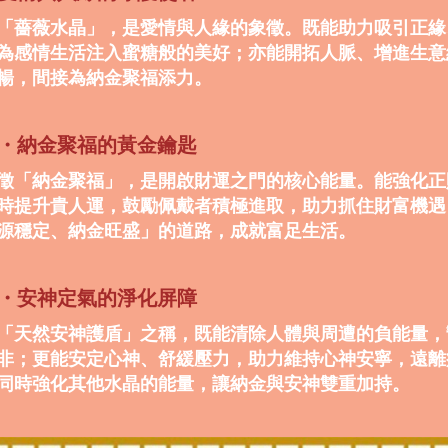
「薔薇水晶」，是愛情與人緣的象徵。既能助力吸引正緣
為感情生活注入蜜糖般的美好；亦能開拓人脈、增進生意
暢，間接為納金聚福添力。
晶・納金聚福的黃金鑰匙
徵「納金聚福」，是開啟財運之門的核心能量。能強化正
時提升貴人運，鼓勵佩戴者積極進取，助力抓住財富機遇
源穩定、納金旺盛」的道路，成就富足生活。
石・安神定氣的淨化屏障
「天然安神護盾」之稱，既能清除人體與周遭的負能量，
非；更能安定心神、舒緩壓力，助力維持心神安寧，遠離
同時強化其他水晶的能量，讓納金與安神雙重加持。