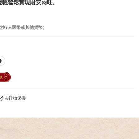
輕輕鬆鬆實現財安兩旺。
兌換¥人民幣或其他貨幣）
車
吉祥物保養