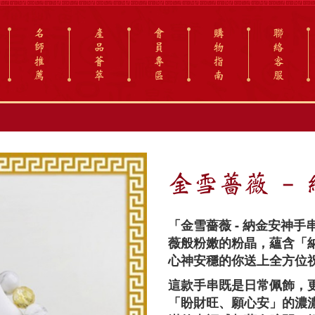
名
產
會
購
聯
師
品
員
物
絡
推
薈
專
指
客
薦
萃
區
南
服
金雪薔薇 -
「金雪薔薇 - 納金安神
薇般粉嫩的粉晶，蘊含「
心神安穩的你送上全方位
這款手串既是日常佩飾，
「盼財旺、願心安」的濃