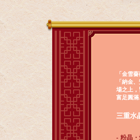
「金雪薔
「納金、
場之上，
富足圓滿
三重水
- 粉晶