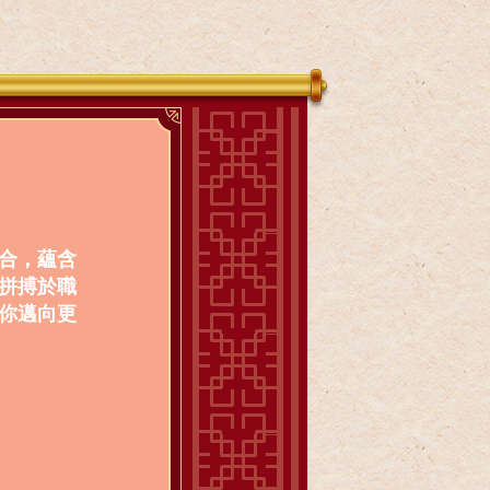
合，蘊含
拼搏於職
你邁向更