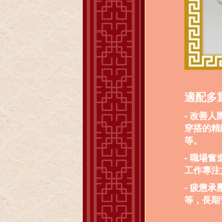
適配多
- 改善
穿搭的精
等。
- 職場
工作專注
- 疲憊
等，長期