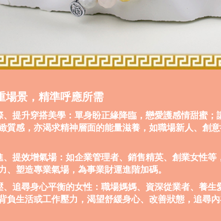
重場景，精準呼應所需
人際、提升穿搭美學：單身盼正緣降臨，戀愛護感情甜蜜；
緻質感，亦渴求精神層面的能量滋養，如職場新人、創意
奮進、提效增氣場：如企業管理者、銷售精英、創業女性等
力、塑造專業氣場，為事業財運進階加碼。
承壓、追尋身心平衡的女性：職場媽媽、資深從業者、養生
背負生活或工作壓力，渴望舒緩身心、改善狀態，追尋內