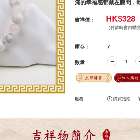
滿的幸福感都藏在腕間，
HK$328
吉祥價：
（付款時會自動
庫存：
7
數量
立即購買
加入購物
服務
購買指南
吉祥物簡介