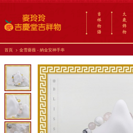
吉
太
祥
歲
物
飾
語
物
首頁
金雪薔薇 - 納金安神手串