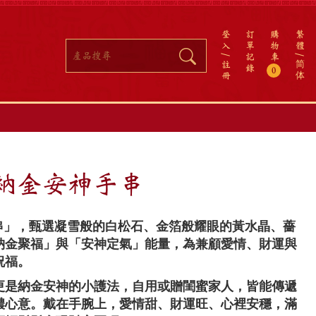
登
訂
購
繁
入
單
物
體
記
車
註
简
錄
0
冊
体
 納金安神手串
手串」，甄選凝雪般的白松石、金箔般耀眼的黃水晶、薔
納金聚福」與「安神定氣」能量，為兼顧愛情、財運與
祝福。
更是納金安神的小護法，自用或贈閨蜜家人，皆能傳遞
濃心意。戴在手腕上，愛情甜、財運旺、心裡安穩，滿