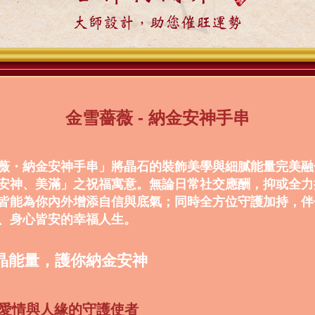
大師設計，助您催旺運勢
金雪薔薇 - 納金安神手串
薇・納金安神手串」將晶石的裝飾美學與細膩能量完美融
安神、美滿」之祝福寓意。無論日常社交應酬，抑或全力
皆能為你內外增添自信與底氣；同時全方位守護加持，伴
、身心皆安的幸福人生。
晶能量，護你納金安神
・愛情與人緣的守護使者