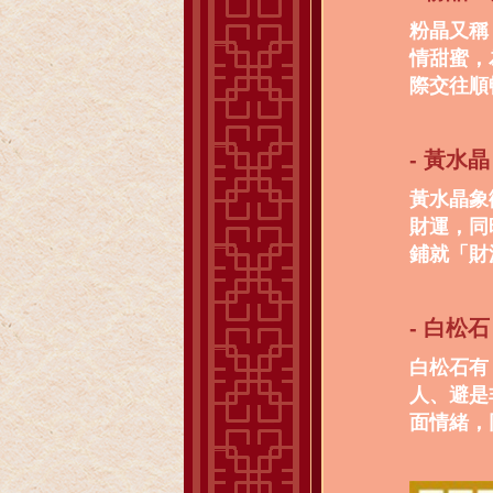
粉晶又稱
情甜蜜，
際交往順
- 黃水
黃水晶象
財運，同
鋪就「財
- 白松
白松石有
人、避是
面情緒，