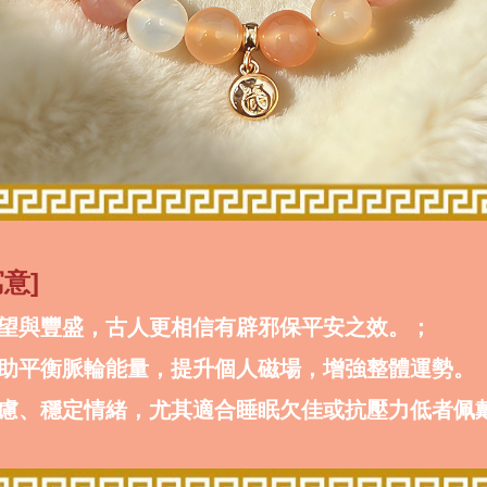
意]
希望與豐盛，古人更相信有辟邪保平安之效。；
有助平衡脈輪能量，提升個人磁場，增強整體運勢。
輕焦慮、穩定情緒，尤其適合睡眠欠佳或抗壓力低者佩