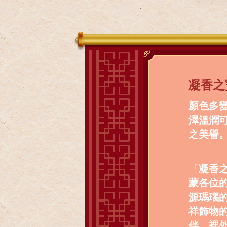
凝香之寶
顏色多
澤溫潤
之美譽
「凝香之
蒙各位
源瑪瑙
祥飾物
伴，裡