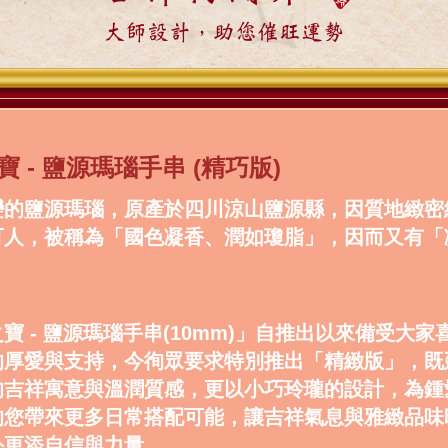
大師設計，助您催旺運勢
 - 鹽源瑪瑙手串 (精巧版)
變的鹽源瑪瑙，原產於四川涼山鹽源縣，因質地緻密
可人，被稱為「國色凝香、潤如瓊脂」，因而又有「
。
寶 - 鹽源瑪瑙手串(10mm)」自推出以來備受大家
的厚愛與支持，今徇眾要求特別推出「精緻版」，既
的吉祥寓意與溫潤質感，更以小巧玲瓏的設計，為鍾
的您帶來更多日常搭配可能，讓吉祥氣息與雅緻品味
外更添自信與力量。