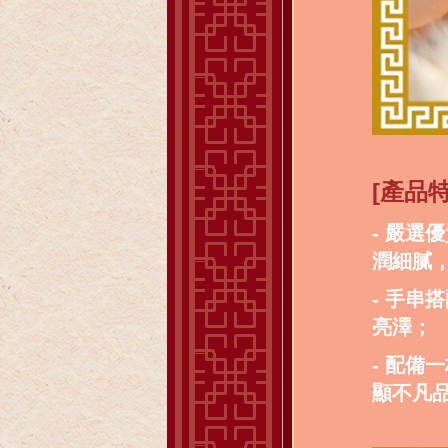
[產品特
- 嚴
潤細膩
- 手
亮澤；
- 配
顯不凡