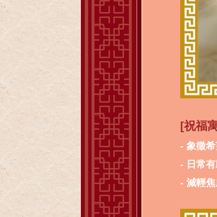
[祝福寓
- 象徵
- 日常
- 減