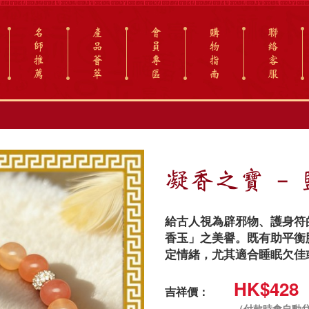
名
產
會
購
聯
師
品
員
物
絡
推
薈
專
指
客
薦
萃
區
南
服
凝香之寶 - 
給古人視為辟邪物、護身符
香玉」之美譽。既有助平衡
定情緒，尤其適合睡眠欠佳
HK$428
吉祥價：
（付款時會自動