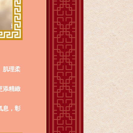
、肌理柔
更添精緻
氣息，彰