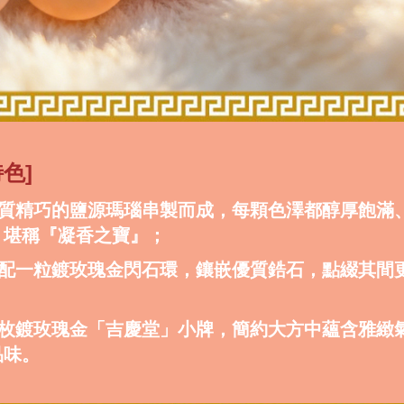
色]
選優質精巧的鹽源瑪瑙串製而成，每顆色澤都醇厚飽滿
，堪稱『凝香之寶』；
串搭配一粒鍍玫瑰金閃石環，鑲嵌優質鋯石，點綴其間
備一枚鍍玫瑰金「吉慶堂」小牌，簡約大方中蘊含雅緻
品味。