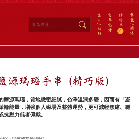
登
訂
購
繁
入
單
物
體
記
車
註
简
錄
0
冊
体
鹽源瑪瑙手串 (精巧版)
的鹽源瑪瑙，質地緻密細膩，色澤溫潤多變，因而有「凝
脈輪能量，增強個人磁場及整體運勢，更可減輕焦慮、穩
或抗壓力低者佩戴。
兌換¥人民幣或其他貨幣）