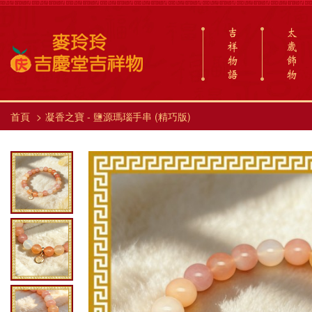
吉
太
祥
歲
物
飾
語
物
首頁
凝香之寶 - 鹽源瑪瑙手串 (精巧版)