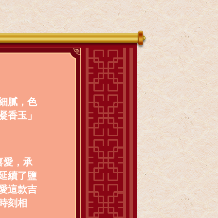
細膩，色
凝香玉」
喜愛，承
延續了鹽
愛這款吉
時刻相