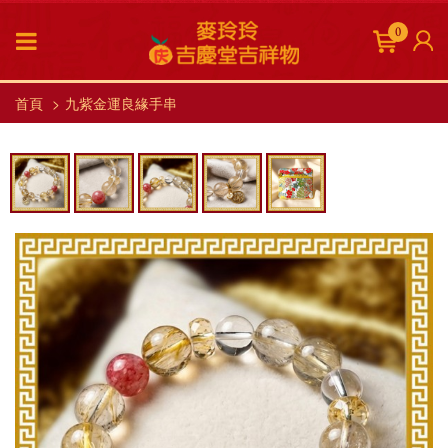
0
首頁
九紫金運良緣手串