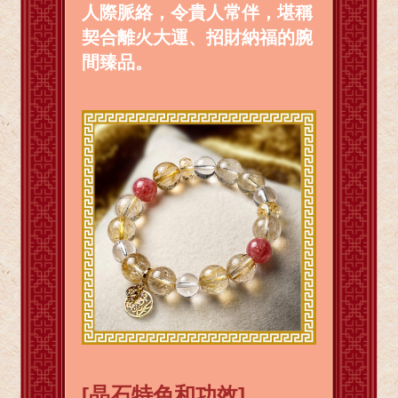
人際脈絡，令貴人常伴，堪稱
契合離火大運、招財納福的腕
間臻品。
[晶石特色和功效]