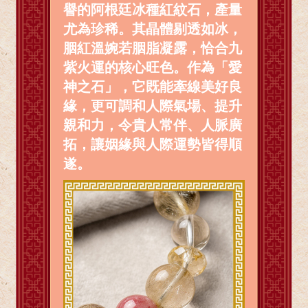
譽的阿根廷冰種紅紋石，產量
尤為珍稀。其晶體剔透如冰，
胭紅溫婉若胭脂凝露，恰合九
紫火運的核心旺色。作為「愛
神之石」，它既能牽線美好良
緣，更可調和人際氣場、提升
親和力，令貴人常伴、人脈廣
拓，讓姻緣與人際運勢皆得順
遂。