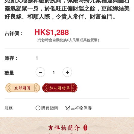
宛如天地靈粹融於腕間，佩戴時將九紫福運與晶石
靈氣凝聚一身，於催旺正偏財運之餘，更能締結美
好良緣、和順人際，令貴人常伴、財富盈門。
HK$1,288
吉祥價：
（付款時會自動兌換¥人民幣或其他貨幣）
庫存：
1
數量
立即購買
加入購物車
服務
購買指南
吉祥物保養
吉祥物簡介