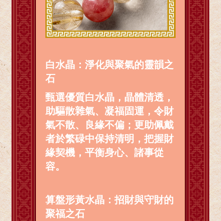
白水晶：淨化與聚氣的靈韻之
石
甄選優質白水晶，晶體清透，
助驅散雜氣、凝福固運，令財
氣不散、良緣不偏；更助佩戴
者於繁碌中保持清明，把握財
緣契機，平衡身心、諸事從
容。
算盤形黃水晶：招財與守財的
聚福之石