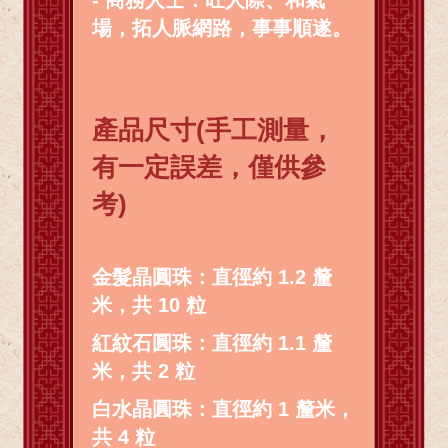
場，拓人脈網路，事事順遂。
產品尺寸(手工測量，
有一定誤差，僅供參
考)
金髮晶圓珠：直徑約 1.2 釐
米，共 10 粒
紅紋石圓珠：直徑約 1.1 釐
米，共 2 粒
白水晶圓珠：直徑約 1 釐米，
共 4 粒