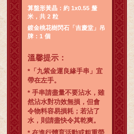
算盤形黃晶：約 1x0.55 釐
米，共 2 粒
鍍金桃花樹閃石「吉慶堂」吊
牌：1 個
溫馨提示：
*「九紫金運良緣手串」宜
帶在左手。
* 手串請盡量不要沾水，雖
然沾水對功效無損，但會
令物料容易損耗；若沾了
水，則請盡快令其乾爽。
* 在進行體育活動或粗重勞