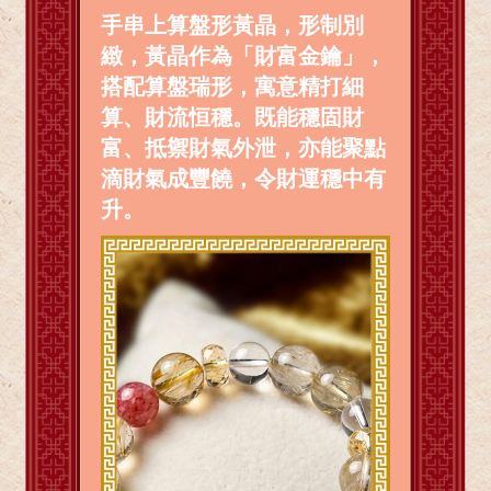
手串上算盤形黃晶，形制別
緻，黃晶作為「財富金鑰」，
搭配算盤瑞形，寓意精打細
算、財流恒穩。既能穩固財
富、抵禦財氣外泄，亦能聚點
滴財氣成豐饒，令財運穩中有
升。