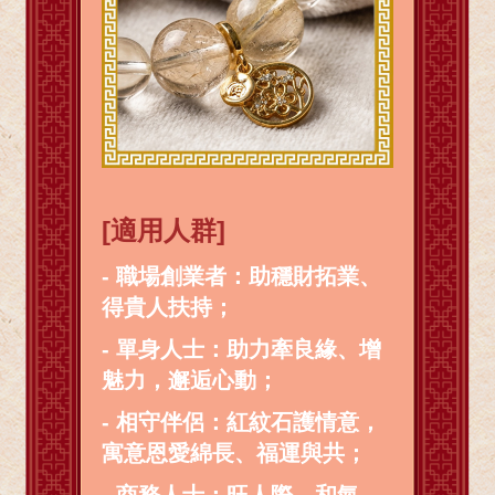
[適用人群]
- 職場創業者：助穩財拓業、
得貴人扶持；
- 單身人士：助力牽良緣、增
魅力，邂逅心動；
- 相守伴侶：紅紋石護情意，
寓意恩愛綿長、福運與共；
- 商務人士：旺人際、和氣