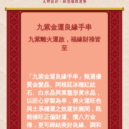
大師設計，助您催旺運勢
九紫金運良緣手串
九紫離火運啟，福緣財祿皆
至
「九紫金運良緣手串」甄選優
質金髮晶、阿根廷冰種紅紋
石、白水晶與算盤形黃水晶，
以匠心穿製為串，將火運旺色
與土系穩運之效凝於腕間，既
能催旺正偏財運、攬八方金
祿，更可締結美好良緣、調和