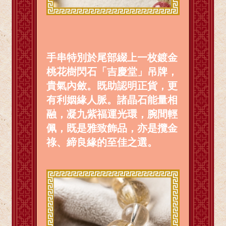
手串特別於尾部綴上一枚鍍金
桃花樹閃石「吉慶堂」吊牌，
貴氣內斂。既助認明正貨，更
有利姻緣人脈。諸晶石能量相
融，凝九紫福運光環，腕間輕
佩，既是雅致飾品，亦是攬金
祿、締良緣的至佳之選。