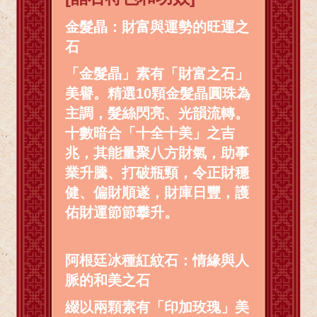
金髮晶：財富與運勢的旺運之
石
「金髮晶」素有「財富之石」
美譽。精選10顆金髮晶圓珠為
主調，髮絲閃亮、光韻流轉。
十數暗合「十全十美」之吉
兆，其能量聚八方財氣，助事
業升騰、打破瓶頸，令正財穩
健、偏財順遂，財庫日豐，護
佑財運節節攀升。
阿根廷冰種紅紋石：情緣與人
脈的和美之石
綴以兩顆素有「印加玫瑰」美