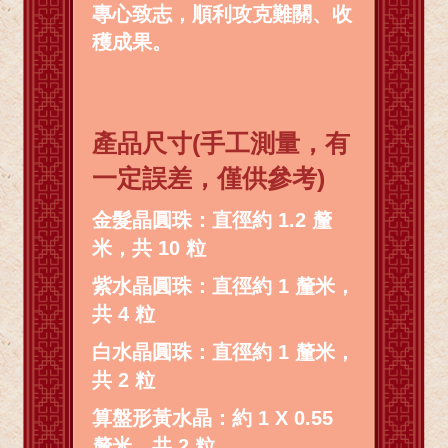
專心致志，順利攻克難關、收
穫成果。
產品尺寸(手工測量，有
一定誤差，僅供參考)
金髮晶圓珠：直徑約 1.2 釐
米，共 10 粒
紫水晶圓珠：直徑約 1 釐米，
共 4 粒
白水晶圓珠：直徑約 1 釐米，
共 2 粒
算盤形黃水晶：約 1 X 0.55
釐米，共 2 粒