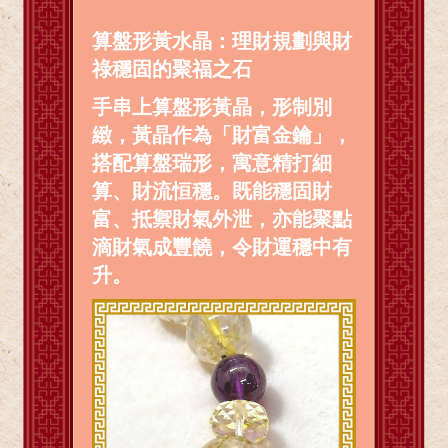
算盤形黃水晶：理財規劃與財
祿穩固的聚福之石
手串上算盤形黃晶，形制別
緻，黃晶作為「財富金鑰」，
搭配算盤瑞形，寓意精打細
算、財流恒穩。既能穩固財
富、抵禦財氣外泄，亦能聚點
滴財氣成豐饒，令財運穩中有
升。