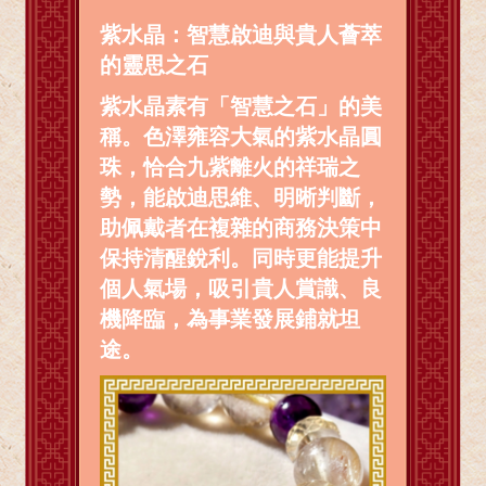
紫水晶：智慧啟迪與貴人薈萃
的靈思之石
紫水晶素有「智慧之石」的美
稱。色澤雍容大氣的紫水晶圓
珠，恰合九紫離火的祥瑞之
勢，能啟迪思維、明晰判斷，
助佩戴者在複雜的商務決策中
保持清醒銳利。同時更能提升
個人氣場，吸引貴人賞識、良
機降臨，為事業發展鋪就坦
途。