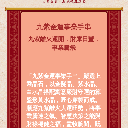
大師設計，助您催旺運勢
九紫金運事業手串
九紫離火運開，財庫日豐，
事業騰飛
「九紫金運事業手串」嚴選上
乘晶石，以金髮晶、紫水晶、
白水晶搭配寓意聚財守運的算
盤形黃水晶，匠心穿製而成。
順應九紫離火大運旺勢，將事
業騰達之氣、智慧決策之能與
財祿穩健之福，盡收腕間。既