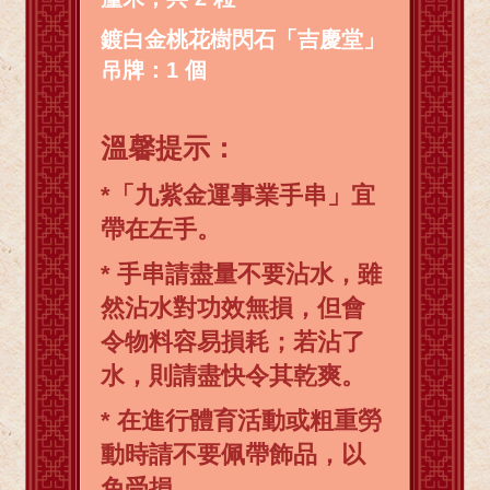
鍍白金桃花樹閃石「吉慶堂」
吊牌：1 個
溫馨提示：
*「九紫金運事業手串」宜
帶在左手。
* 手串請盡量不要沾水，雖
然沾水對功效無損，但會
令物料容易損耗；若沾了
水，則請盡快令其乾爽。
* 在進行體育活動或粗重勞
動時請不要佩帶飾品，以
免受損。