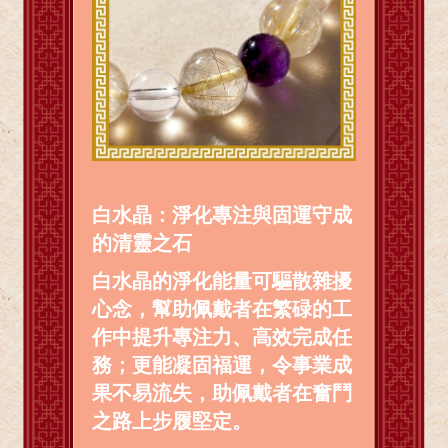
白水晶：淨化專注與固運守成
的清靈之石
白水晶的淨化能量可驅散雜擾
心念，幫助佩戴者在繁碌的工
作中提升專注力、高效完成任
務；更能凝固福運，令事業成
果不易流失，助佩戴者在奮鬥
之路上步履堅定。