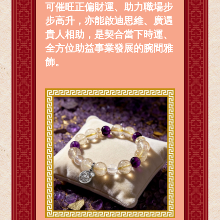
可催旺正偏財運、助力職場步
步高升，亦能啟迪思維、廣遇
貴人相助，是契合當下時運、
全方位助益事業發展的腕間雅
飾。