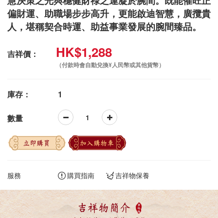
慧決策之光與穩健財祿之運凝於腕間。既能催旺正
偏財運、助職場步步高升，更能啟迪智慧，廣攬貴
人，堪稱契合時運、助益事業發展的腕間臻品。
HK$1,288
吉祥價：
（付款時會自動兌換¥人民幣或其他貨幣）
庫存：
1
數量
立即購買
加入購物車
服務
購買指南
吉祥物保養
吉祥物簡介