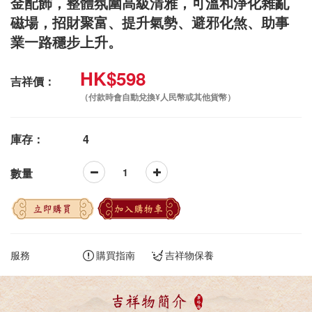
金配飾，整體氛圍高級清雅，可溫和淨化雜亂
磁場，招財聚富、提升氣勢、避邪化煞、助事
業一路穩步上升。
HK$598
吉祥價：
（付款時會自動兌換¥人民幣或其他貨幣）
庫存：
4
數量
立即購買
加入購物車
服務
購買指南
吉祥物保養
吉祥物簡介