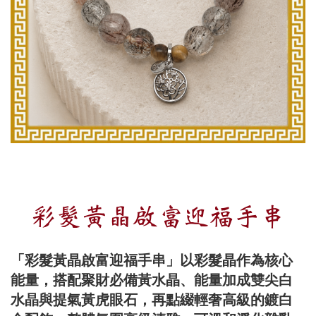
彩髮黃晶啟富迎福手串
「彩髮黃晶啟富迎福手串」以彩髮晶作為核心
能量，搭配聚財必備黃水晶、能量加成雙尖白
水晶與提氣黃虎眼石，再點綴輕奢高級的鍍白