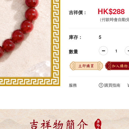
HK$288
吉祥價：
（付款時會自動
庫存：
5
數量
立即購買
加入購物
服務
購買指南
吉祥物簡介