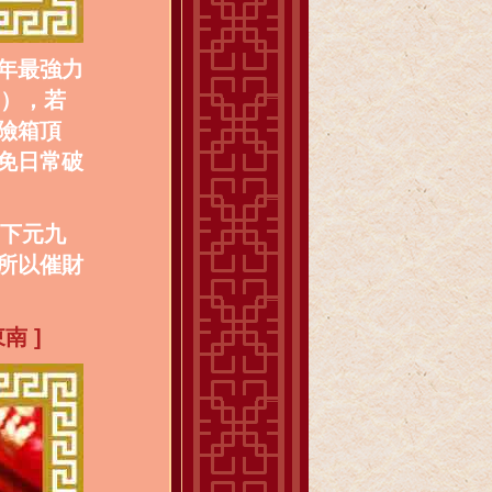
年最強力
星），若
險箱頂
免日常破
「下元九
所以催財
南 ]