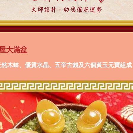
大師設計，助您催旺運勢
屋大滿盆
天然木缽、優質水晶、五帝古錢及六個黃玉元寶組成
。