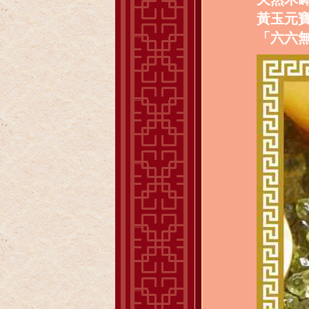
黃玉元
「六六