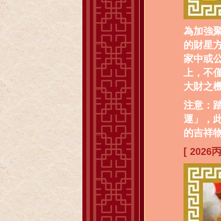
為加強
的財星方
家中或
上，不
大財之
注意：踏
運」，
的吉祥
[ 202