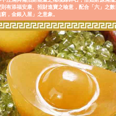
寶則有添福安康、招財進寶之喻意，配合「六」之數
無窮，金銀入屋」之意象。