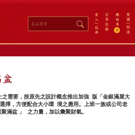
登
訂
購
繁
入
單
物
體
記
車
註
简
錄
0
冊
体
滿盆
士之需要，按原先之設計概念推出加強 版「金銀滿屋大
之選擇，方便配合大小環 境之應用。上班一族或公司老
屋聚滿盆
」
之力量，加以彙聚財氣。