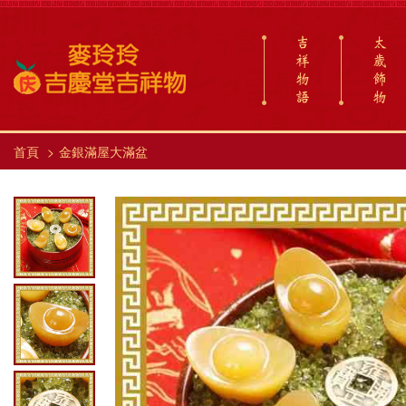
吉
太
祥
歲
物
飾
語
物
首頁
金銀滿屋大滿盆