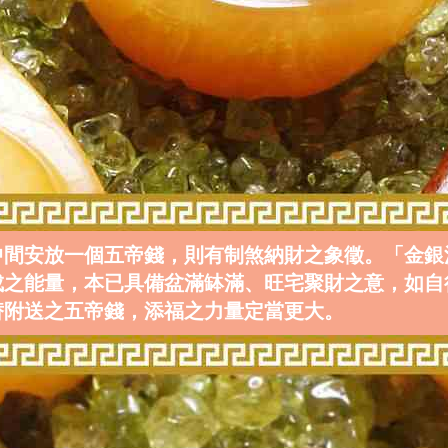
中間安放一個五帝錢，則有制煞納財之象徵。「金銀
成之能量，本已具備盆滿缽滿、旺宅聚財之意，如自
替附送之五帝錢，添福之力量定當更大。