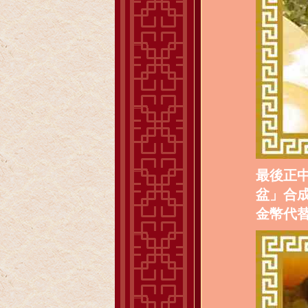
最後正
盆」合
金幣代