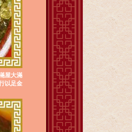
滿屋大滿
行以足金