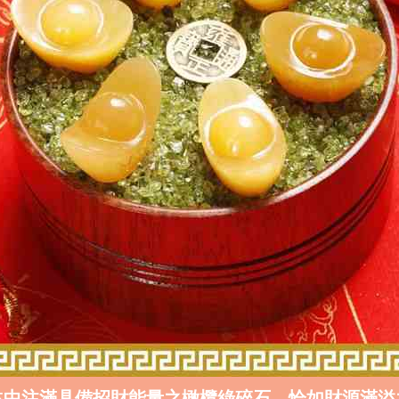
缽中注滿具備招財能量之橄欖綠碎石，恰如財源滿溢