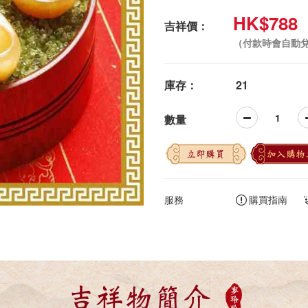
HK$788
吉祥價：
（付款時會自動
庫存：
21
數量
立即購買
加入購物
服務
購買指南
吉祥物簡介