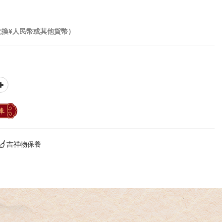
兌換¥人民幣或其他貨幣）
車
吉祥物保養