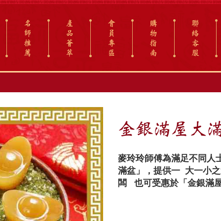
名
產
會
購
聯
師
品
員
物
絡
推
薈
專
指
客
薦
萃
區
南
服
金銀滿屋大
麥玲玲師傅為滿足不同人
滿盆」，提
供一 大一小
闆
也可受惠於「金銀滿