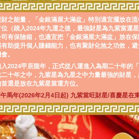
聚財之能量，「金銀滿屋大滿盆」特別適宜擺放在流
位（踏入2024年九運之後，最強財星為九紫當運
公司有保險箱，也適宜把「金銀滿屋大滿盆」放在保
僅有助提升個人賺錢能力，也有聚財化煞之功效，避
機會。
入2024甲辰龍年，正式從八運進入為期二十年的
此二十年之中，九紫星為九星之中力量最強的財星，
物首選是放在九紫星當運方位。
6丙午馬年(2026年2月4日起) 九紫當旺財星/喜慶星在東