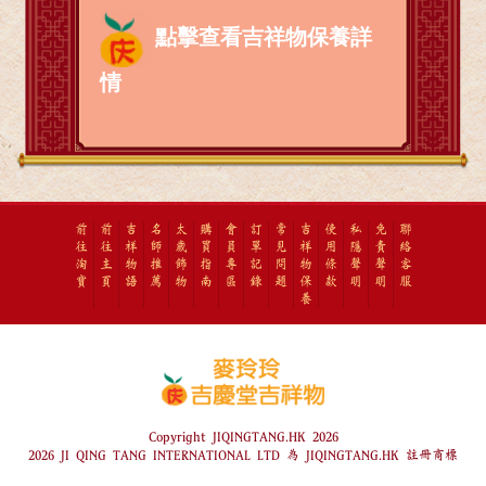
點擊查看吉祥物保養詳
情
前
前
吉
名
太
購
會
訂
常
吉
使
私
免
聯
往
往
祥
師
歲
買
員
單
見
祥
用
隱
責
絡
淘
主
物
推
飾
指
專
記
問
物
條
聲
聲
客
寶
頁
語
薦
物
南
區
錄
題
保
款
明
明
服
養
Copyright JIQINGTANG.HK 2026
2026 JI QING TANG INTERNATIONAL LTD 為 JIQINGTANG.HK 註冊商標