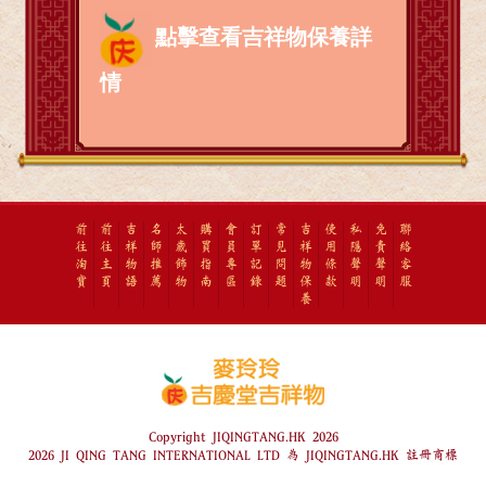
點擊查看吉祥物保養詳
情
前
前
吉
名
太
購
會
訂
常
吉
使
私
免
聯
往
往
祥
師
歲
買
員
單
見
祥
用
隱
責
絡
淘
主
物
推
飾
指
專
記
問
物
條
聲
聲
客
寶
頁
語
薦
物
南
區
錄
題
保
款
明
明
服
養
Copyright JIQINGTANG.HK 2026
2026 JI QING TANG INTERNATIONAL LTD 為 JIQINGTANG.HK 註冊商標