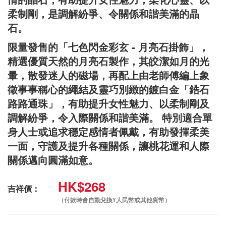
柔制剛，是調解紛爭、令關係和諧美滿的晶
石。
限量發售的「七色
閃金
彩玄 - 月亮石掛飾」，
精選優質天然的月亮石製作，其皎潔如月的光
暈，散發迷人的磁場，再配上由老師傅編上象
徵事事稱心的繩結及靈巧別緻的鍍白金「鋯石
路路通珠」，有助提升女性魅力、以柔制剛及
調解紛爭，令入際關係和諧美滿。 特別適合單
身人士或追求穩定感情者佩戴，有助發揮柔美
一面，守護及提升各種關係，讓桃花運和人際
關係邁向圓滿如意。
HK$268
吉祥價：
（付款時會自動兌換¥人民幣或其他貨幣）