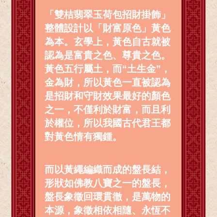
「雙桔翡翠玉荷包招財掛飾」
整體設計以「財富原色」黃色
為本。玄學上，黃色自古就被
認為是富貴之色、尊貴之色。
黃色五行屬土，而“土生金”，
金為財，所以黃色一直被認為
是招財和守財效果最好的顏色
之一，不僅利於財富，而且利
於權位，所以我國古代君王都
對黃色情有獨鍾。
而以黃繩編織而成的盤長結，
形狀如佛教八寶之一的盤長，
盤長象徵回環貫徹，是萬物的
本源，象徵相依相隨、永恆不