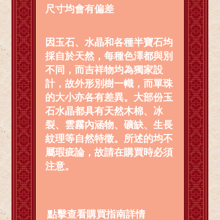
尺寸均會有偏差
因玉石、水晶和各種半寶石均
採自於天然，每種色澤都與別
不同，而吉祥物均為獨家設
計，故外形別樹一幟，而單珠
的大小亦各有差異。大部份玉
石水晶都具有天然木棉、冰
裂、雲霧內涵物、礦缺、生長
紋理等自然特徵。所述的均不
屬瑕疵論，故請在購買時必須
注意。
點擊查看購買指南詳情