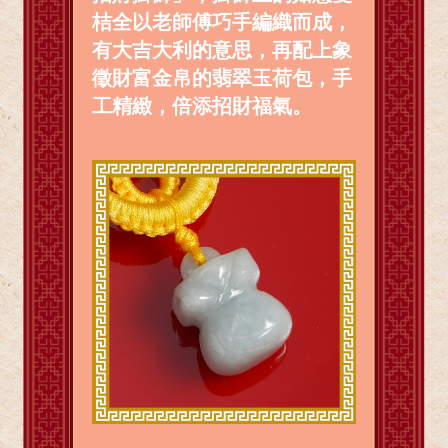
桔全以老師傅巧手編織而成，
有大吉大利的意思，再配上象
徵財富金帛的翡翠玉荷包，手
工精緻，倍添招財福氣。