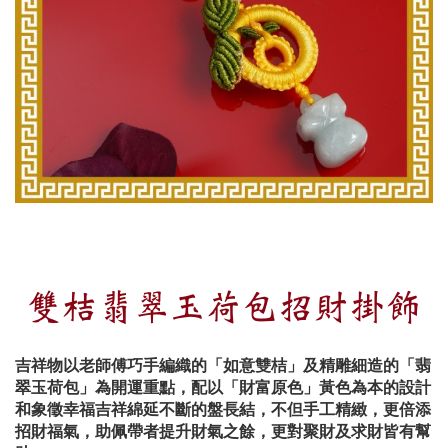
雙桔翡翠玉荷包招財掛飾
吉祥物以老師傅巧手編織的「如意雙桔」及精雕細造的「翡
翠玉荷包」為開運重點，配以「財富原色」黃色為本的設計
和象徵幸福吉祥綿延不斷的盤長結，不但手工精緻，更倍添
招財福氣，助佩帶者提升財氣之餘，更對聚財及求財皆有幫