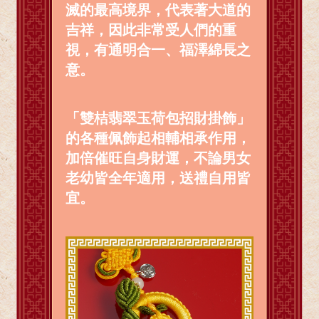
滅的最高境界，代表著大道的
吉祥，因此非常受人們的重
視，有通明合一、福澤綿長之
意。
「雙桔翡翠玉荷包招財掛飾」
的各種佩飾起相輔相承作用，
加倍催旺自身財運，不論男女
老幼皆全年適用，送禮自用皆
宜。