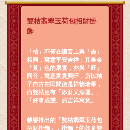
雙桔翡翠玉荷包招財掛
飾
「桔」不僅在讀音上與「吉」
相同，寓意平安吉祥；其呈金
「黃」色的果實，亦與「旺」
同音，寓意富貴興旺，所以桔
子自古在民間便是祥物瑞果，
而雙桔更有「添財又添運」、
「好事成雙」的吉祥寓意。
載譽推出的「雙桔翡翠玉荷包
招財掛飾」，掛飾上的如意雙