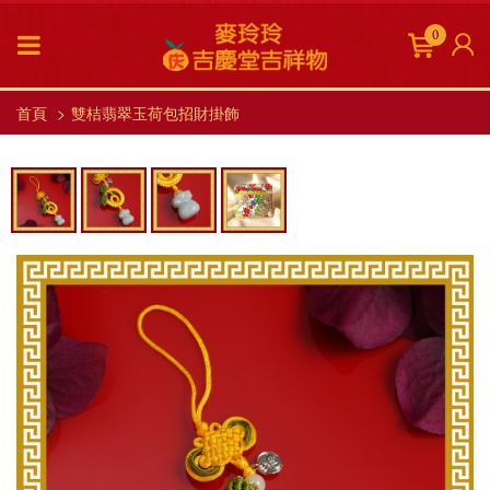
0
首頁
雙桔翡翠玉荷包招財掛飾