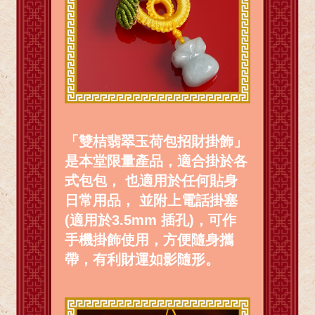
「雙桔翡翠玉荷包招財掛飾」
是本堂限量產品，適合掛於各
式包包， 也適用於任何貼身
日常用品， 並附上電話掛塞
(適用於3.5mm 插孔)，可作
手機掛飾使用，方便隨身攜
帶，有利財運如影隨形。