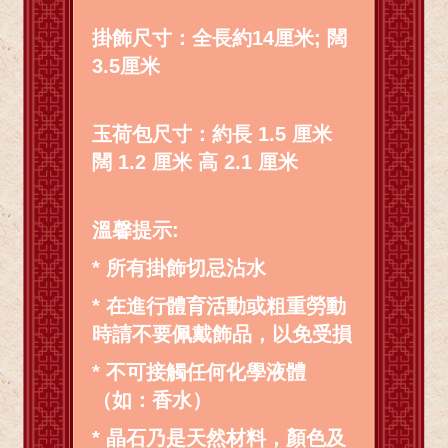
掛飾尺寸：全長約14厘米; 闊
3.5厘米
玉荷包尺寸：約長 1.5 厘米
闊 1.2 厘米 高 2.1 厘米
溫馨提示:
* 所有掛飾切忌沾水
* 在進行體育活動或粗重勞動
時請不要佩戴飾品，以免受損
* 不可接觸任何化學液體
（如：香水）
* 晶石乃是天然材料，顏色及