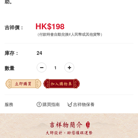
助。
HK$198
吉祥價：
（付款時會自動兌換¥人民幣或其他貨幣）
庫存：
24
數量
立即購買
加入購物車
服務
購買指南
吉祥物保養
吉祥物簡介
大師設計，助您催旺運勢