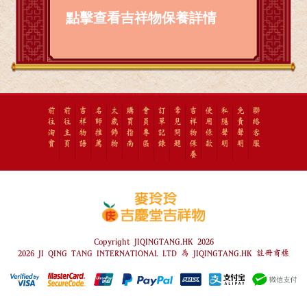
點擊查看吉祥物保養詳情
前
前
吉
名
太
購
會
訂
常
吉
使
私
免
聯
往
往
祥
師
歲
買
員
單
見
祥
用
隱
責
絡
淘
主
物
推
飾
指
專
記
問
物
條
聲
聲
客
寶
頁
語
薦
物
南
區
錄
題
保
款
明
明
服
養
Copyright JIQINGTANG.HK 2026
2026 JI QING TANG INTERNATIONAL LTD 為 JIQINGTANG.HK 註冊商標