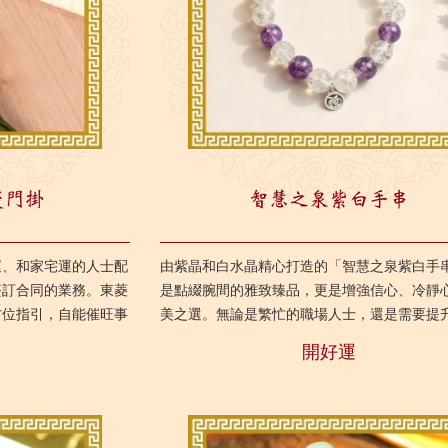
菱門掛
智慧之泉紫白手串
運、和家宅運的人士配
由紫晶和白水晶精心打造的「智慧之泉紫白手
簽訂合同的業務。東菱
是點綴腕間的雅致臻品，更是增強信心、冷靜
方位指引，自能催旺事
美之選。無論是繁忙的職場人士，還是需要提
榜題名、業務步步高
自僱族群，佩戴這款手串將帶來強大的正能量
開好運
持...