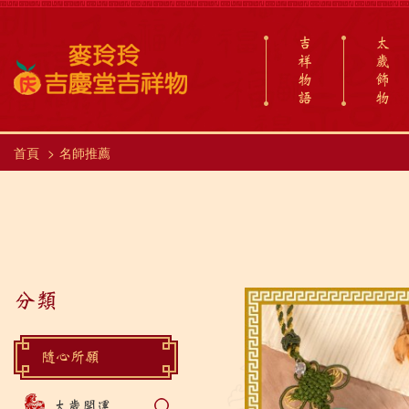
吉
太
祥
歲
物
飾
語
物
首頁
名師推薦
分類
隨心所願
太歲開運