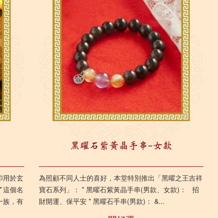
黑曜石紫黃晶手串-女款
印用於玄
為照顧不同人士的喜好，本堂特別推出「黑曜之王吉祥
了這個名
寶石系列」： * 黑曜石紫黃晶手串(男款、女款)： 招
一族，有
財開運、保平安 * 黑曜石手串(男款)： &...