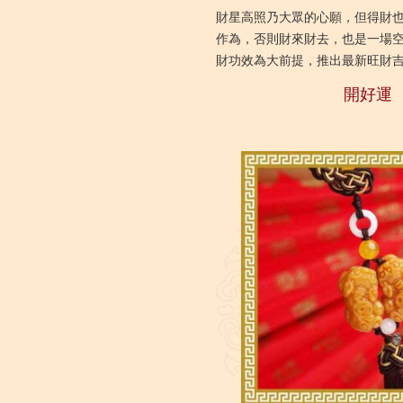
財星高照乃大眾的心願，但得財
作為，否則財來財去，也是一場空
財功效為大前提，推出最新旺財
滿盆」，襄助打工一族或公司老闆匯
開好運