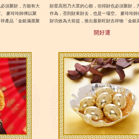
也必須聚財，方能有大
財星高照乃大眾的心願，但得財也必須聚財，
。 麥玲玲師傅以聚
作為，否則財來財去，也是一場空。 麥玲玲師
吉祥產品「金銀滿屋聚
財功效為大前提，推出最新旺財吉祥物「金銀
聚財星能量，令...
盆」，襄助打工一族或公司老闆匯聚財星能量，令
開好運