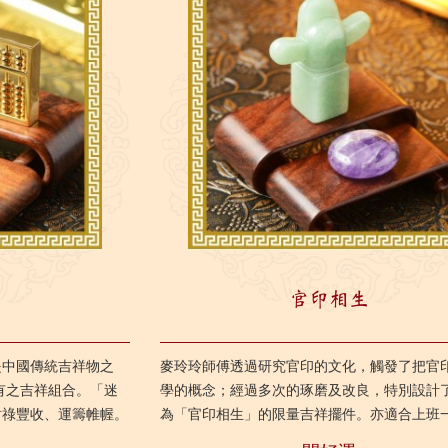
盤
官印相生
是中國傳統吉祥物之
麥玲玲師傅透過研究官印的文化，觸發了把官
有之吉祥組合。「迷
學的概念；經過多次的琢磨及改良，特別設計
財祿豐收、運籌帷幄。
為「官印相生」的限量吉祥擺件。亦適合上班
常參與企劃工作等人士
利提升事業運，令日常工作更暢順。 &nbs...