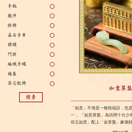
手鈪
擺件
掛飾
晶石手串
頸鏈
門掛
編織手繩
福袋
其它配飾
如意算
搜索
「如意」不僅是一種祝福語，也
一， 「如意算盤」為坊間十分少
你玉如意」配上「金算盤」象徵
特別適合個體戶、營銷行業或經