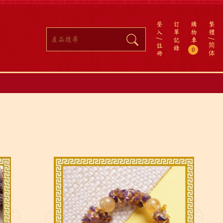
登
訂
購
繁
入
單
物
體
記
車
註
简
錄
0
冊
体