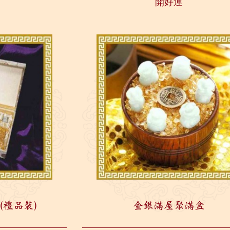
開好運
(禮品裝)
金銀滿屋聚滿盆