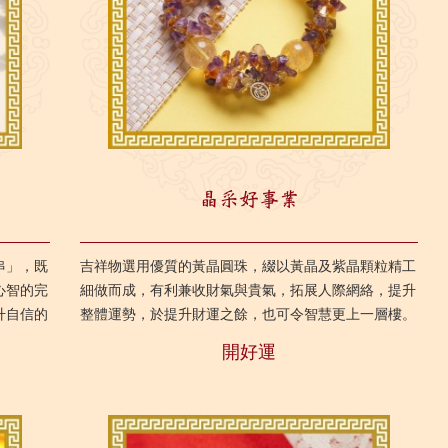
晶采好事業
串」，既
吉祥物選用優質的黃晶圓珠，綴以黃晶及紫晶顆粒精工
心智的完
細做而成，有利兼收財氣與貴氣，拓展人際網絡，提升
升自信的
整體運勢，於提升財運之餘，也可令智慧更上一層樓。
，助您保
特別適合管理階層或經商者佩戴。 ...
開好運