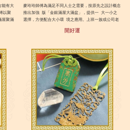
方能有大
麥玲玲師傅為滿足不同人士之需要，按原先之設計概念
傅以聚
推出加強 版「金銀滿屋大滿盆」，提供一 大一小之
滿屋聚滿
選擇，方便配合大小環 境之應用。上班一族或公司老
財...
闆 ...
開好運