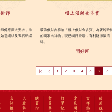
貅掛飾
極上催財金多寶
玲師傅應廣大要求，推
最強催財吉祥物「極上催財金多寶」為麥玲玲
合如意繩結及玉石點綴
的獨家吉祥物，現已矚目登場，有利財源滾滾
綿。
開好運
|<
<
1
2
3
4
5
6
7
吉
名
太
購
會
訂
常
吉
使
祥
師
歲
買
員
單
見
祥
用
物
推
飾
指
專
記
問
物
條