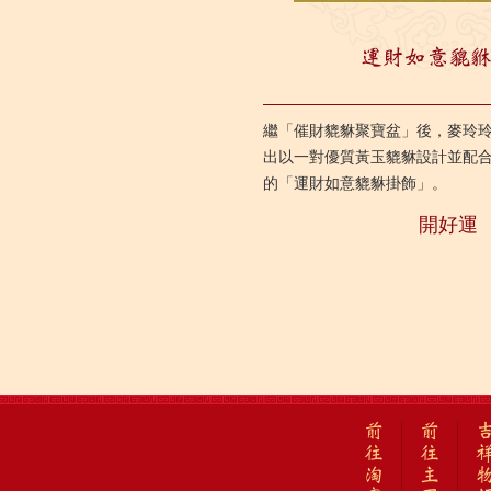
運財如意貔
繼「催財貔貅聚寶盆」後，麥玲
出以一對優質黃玉貔貅設計並配
的「運財如意貔貅掛飾」。
開好運
前
前
往
往
淘
主