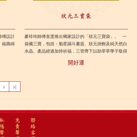
狀元三寶袋
師傅設計
麥玲玲師傅首度推出獨家設計的「狀元三寶袋」。 一
、福壽綿
袋藏三寶，包括：魁星踢斗書簽、狀元掛飾及純天然白
水晶。產品經過加持祈福，三管齊下以助莘莘學子取得
佳績，祝願理想早日達...
開好運
>
>|
私
免
聯
隱
責
絡
聲
聲
客