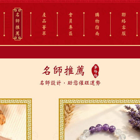
名
產
會
購
聯
師
品
員
物
絡
推
薈
專
指
客
薦
萃
區
南
服
名師推薦
名師設計，助您催旺運勢