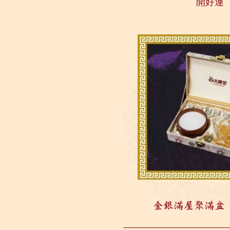
開好運
使用...
金銀滿屋聚滿盆 