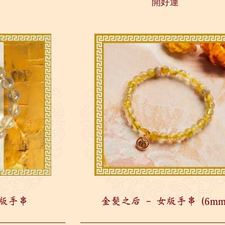
開好運
核...
男版手串
金髮之后 - 女版手串 (6mm