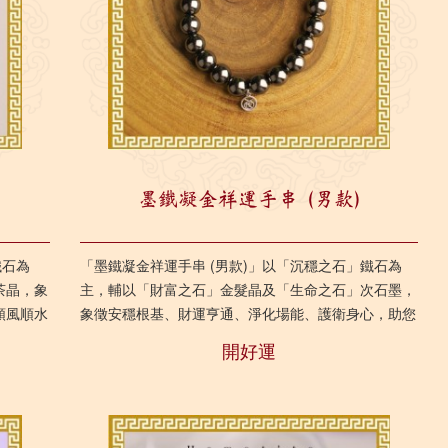
墨鐵凝金祥運手串 (男款)
鐵石為
「墨鐵凝金祥運手串 (男款)」以「沉穩之石」鐵石為
茶晶，象
主，輔以「財富之石」金髮晶及「生命之石」次石墨，
順風順水
象徵安穩根基、財運亨通、淨化場能、護衛身心，助您
邁向順風順水的人生。 ...
開好運