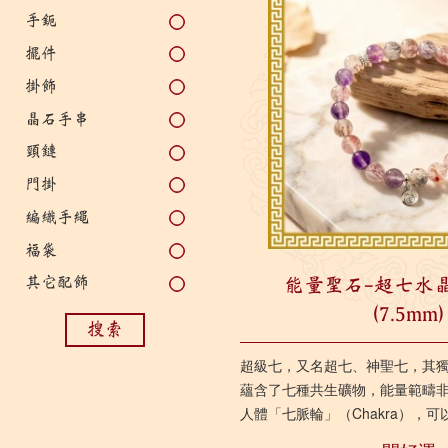
手鈪
擺件
掛飾
晶石手串
頸鏈
門掛
編織手繩
福袋
其它配飾
能量聖石-超七水
(7.5mm)
搜索
超級七，又名超七、神聖七，其
蘊含了七種共生礦物，能量範疇
人體「七脈輪」（Chakra），
量，保持氣場平衡，對提升個人運勢