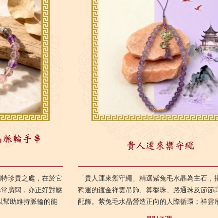
晶脈輪手串
貴人運來禦守繩
獨特珍貴之處，在於它
「貴人運來禦守繩」精選紫兔毛水晶為主石，
非常廣闊，亦正好對應
獨運的鍍金祥雲吊飾、算盤珠、路通珠及節節
可以幫助維持脈輪的能
配飾。紫兔毛水晶營造正向的人際循環；祥雲
，工作、感情及...
著貴人相助和關係順遂；算盤珠、路通珠、節