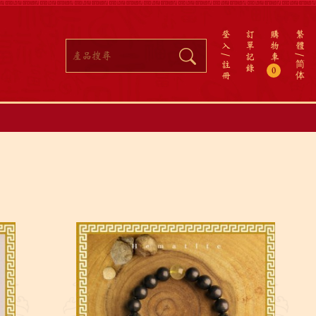
登
訂
購
繁
入
單
物
體
記
車
註
简
錄
0
冊
体