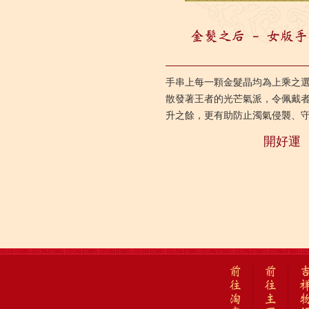
金髮之后 - 女版手串
手串上每一顆金髮晶均為上乘之
散發著王者的光芒氣派，令佩戴
升之餘，更有助防止濁氣侵襲、
信魄力、招來貴人相扶。最適合
開好運
量...
前
前
往
往
淘
主