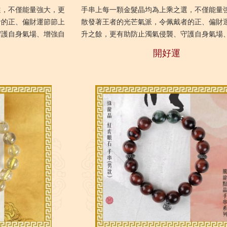
選，不僅能量強大，更
手串上每一顆金髮晶均為上乘之選，不僅能量
者的正、偏財運節節上
散發著王者的光芒氣派，令佩戴者的正、偏財
守護自身氣場、增強自
升之餘，更有助防止濁氣侵襲、守護自身氣場
需要強化財運及自身能
信魄力、招來貴人相扶。最適合需要強化財運
開好運
量...