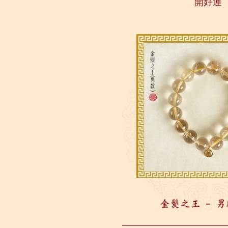
開好運
金髮之王 - 