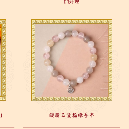
開好運
瑞」...
)
凝脂玉黛福緣手串