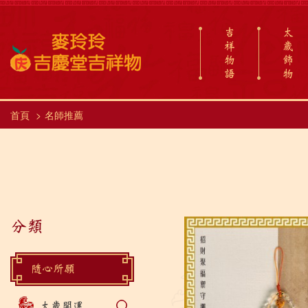
吉
太
祥
歲
物
飾
語
物
首頁
名師推薦
分類
隨心所願
太歲開運