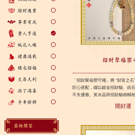
招財進寶
事業有成
貴人亨通
桃花人緣
健康滿載
招財聚福禦
鎮宅招福
文昌大利
「招財聚福禦守繩」將 “財富之石
匠心搭配，綴以鍍金招財貓、鋯
添丁滿喜
不失優雅。黃水晶與招財貓相輔
能量，有利在副業拓展、...
手串掛飾
開好運
器物類型