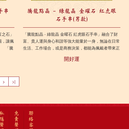
手串
騰龍點晶 - 綠龍晶 金曜石 紅虎眼
石手串(男款)
富之石」
「騰龍點晶 - 綠龍晶 金曜石 紅虎眼石手串」融合了財
場，讓佩
富、貴人運與身心和諧等強大能量於一身，無論在日常
。 「騰
生活、工作場合，或是商務決策，都能為佩戴者帶來正
向能量與保護，助人群中脫穎而出，開展事業與人...
開好運
>
>|
私
免
聯
隱
責
絡
聲
聲
客