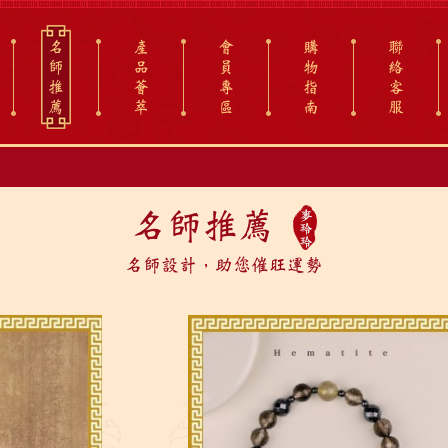
名
產
會
購
聯
師
品
員
物
絡
推
薈
專
指
客
薦
萃
區
南
服
名師推薦
名師設計，助您催旺運勢