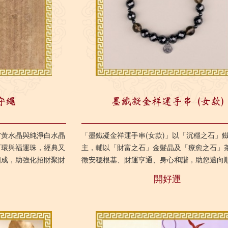
守繩
墨鐵凝金祥運手串 (女款)
”黃水晶與純淨白水晶
「墨鐵凝金祥運手串(女款)」以「沉穩之石」
石環與福運珠，經典又
主，輔以「財富之石」金髮晶及「療愈之石」
相成，助強化招財聚財
徵安穩根基、財運亨通、身心和諧，助您邁向
的人生。 此吉祥物尤...
開好運