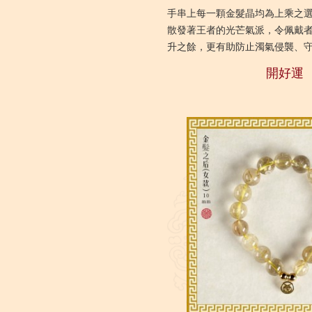
手串上每一顆金髮晶均為上乘之
散發著王者的光芒氣派，令佩戴
升之餘，更有助防止濁氣侵襲、
信魄力、招來貴人相扶。最適合
開好運
量...