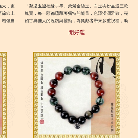
強大，更
「凝脂玉黛福緣手串」彙聚金絲玉、白玉與粉晶這三款
運節節上
瑰寶，每一顆都蘊藏著獨特的能量，色澤溫潤雅致，宛
、增強自
如古典佳人的溫婉與靈動，為佩戴者帶來多重祝福，助
及自身能
力愛情甜蜜、財運亨通、平安順遂，讓美好與福氣時刻
開好運
相...