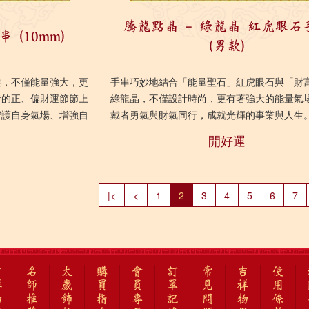
騰龍點晶 - 綠龍晶 紅虎眼石
 (10mm)
(男款)
選，不僅能量強大，更
手串巧妙地結合「能量聖石」紅虎眼石與「財
者的正、偏財運節節上
綠龍晶，不僅設計時尚，更有著強大的能量氣
守護自身氣場、增強自
戴者勇氣與財氣同行，成就光輝的事業與人生
需要強化財運及自身能
龍點晶 - 綠龍晶 ...
開好運
|<
<
1
2
3
4
5
6
7
吉
名
太
購
會
訂
常
吉
使
祥
師
歲
買
員
單
見
祥
用
物
推
飾
指
專
記
問
物
條