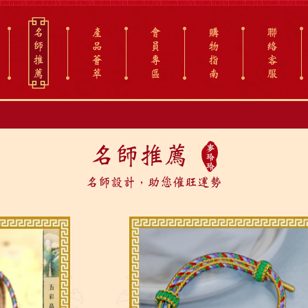
名
產
會
購
聯
師
品
員
物
絡
推
薈
專
指
客
薦
萃
區
南
服
名師推薦
名師設計，助您催旺運勢