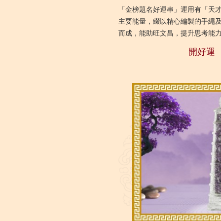
「金榜題名好運串」運用有「天
主要能量，綴以精心編製的手繩
而成，能助旺文昌，提升思考能
祥物款式時尚大方，適合男女佩
開好運
佳...