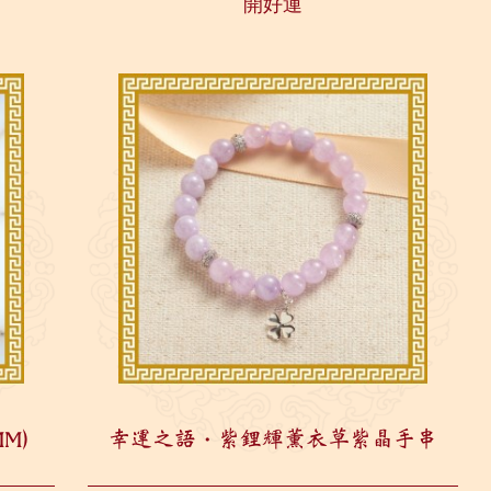
開好運
千...
M)
幸運之語・紫鋰輝薰衣草紫晶手串