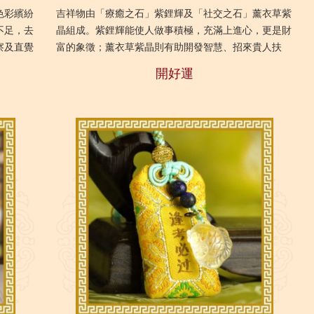
色彩繽紛
吉祥物由「療癒之石」紫鋰輝及「社交之石」薰衣草紫
不足，去
晶組成。紫鋰輝能使人做事積極，充滿上進心，更是財
察及直覺
富的象徵；薰衣草紫晶則有助開發智慧、招來貴人扶
幫助；再
助，有利正財運也相得益彰。再配合全新設計的鍍白金
開好運
「幸...