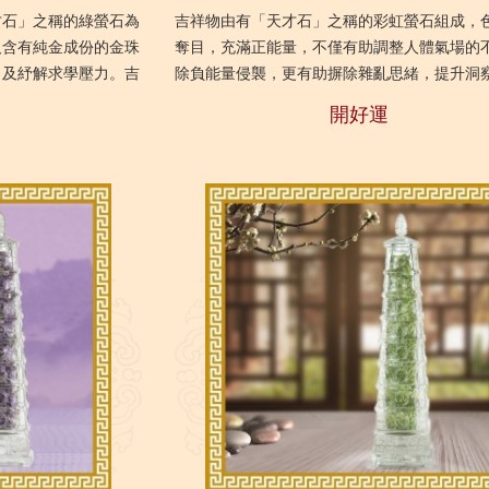
才石」之稱的綠螢石為
吉祥物由有「天才石」之稱的彩虹螢石組成，
及含有純金成份的金珠
奪目，充滿正能量，不僅有助調整人體氣場的
力及紓解求學壓力。吉
除負能量侵襲，更有助摒除雜亂思緒，提升洞
帶，溫習或創作之時尤
力，對學習、日常工作、創作及正向思維皆有
開好運
配...