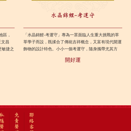
水晶錦鯉-考運守
地區，
「水晶錦鯉-考運守」專為一眾面臨人生重大挑戰的莘
旺文昌
莘學子而設，既揉合了傳統吉祥概念，又富有現代開運
更敏捷之
飾物的設計特色。小小一個考運守，隨身攜帶尤其方
便，有助提升後天的考試運及催旺文昌力量，庇佑大家
開好運
逢考...
私
免
聯
隱
責
絡
聲
聲
客