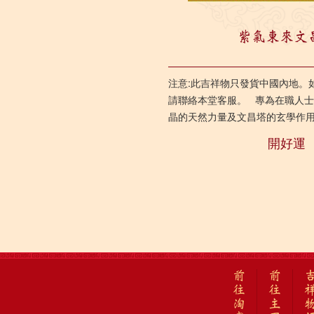
紫氣東來文
注意:此吉祥物只發貨中國內地。
請聯絡本堂客服。 專為在職人
晶的天然力量及文昌塔的玄學作
工作運及吸引貴人之幫...
開好運
前
前
往
往
淘
主