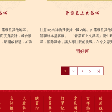
昌塔
青雲直上文昌塔
如需發往其他地區，
注意:此吉祥物只發貨中國內地。如需發往其他
士而度身設計，糅合紫
請聯絡本堂客服。 「青雲直上文昌塔」能生
用，助開啟智慧，加強
星，消除雜念，讓人專注眼前挑戰，在令文思
時，亦有安撫心神及提升...
開好運
1
2
3
>
>|
吉
名
太
購
會
訂
常
吉
使
祥
師
歲
買
員
單
見
祥
用
物
推
飾
指
專
記
問
物
條