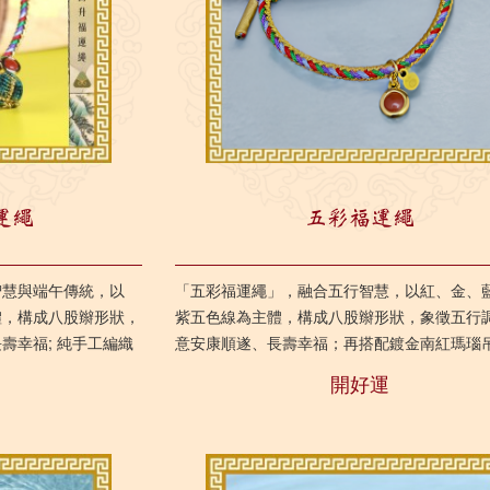
運繩
五彩福運繩
智慧與端午傳統，以
「五彩福運繩」，融合五行智慧，以紅、金、
體，構成八股辮形狀，
紫五色線為主體，構成八股辮形狀，象徵五行
壽幸福; 純手工編織
意安康順遂、長壽幸福；再搭配鍍金南紅瑪瑙
包藏才智，穩步高
但增添尊貴氣息，更具備強大的祈福護佑力量。 .
開好運