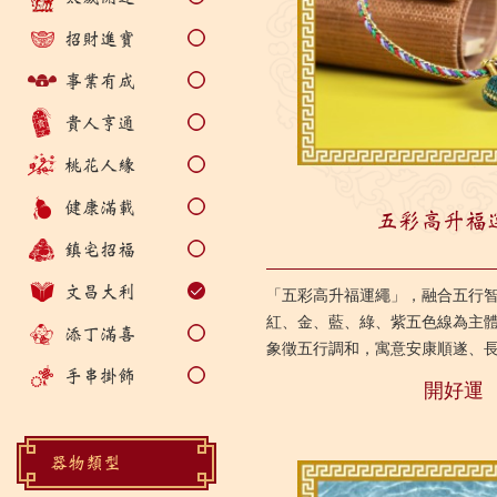
招財進寶
事業有成
貴人亨通
桃花人緣
健康滿載
五彩高升福
鎮宅招福
文昌大利
「五彩高升福運繩」，融合五行
紅、金、藍、綠、紫五色線為主
添丁滿喜
象徵五行調和，寓意安康順遂、長
的綠色金彩粽子設計，則寓意「
手串掛飾
開好運
中」，...
器物類型