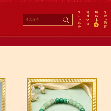
登
訂
購
繁
入
單
物
體
記
車
註
简
錄
0
冊
体