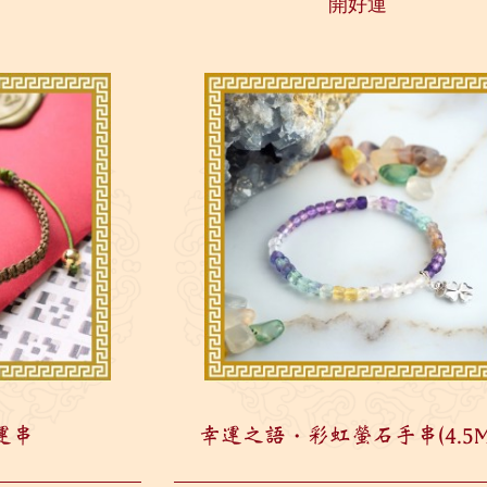
開好運
工...
運串
幸運之語・彩虹螢石手串(4.5M