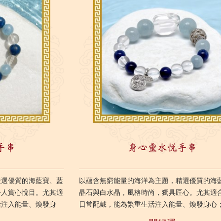
手串
身心靈水悅手串
嚴選優質的海藍寶、藍
以蘊含無窮能量的海洋為主題，精選優質的海
令人賞心悅目。尤其適
晶石與白水晶，風格時尚，獨具匠心。尤其適
活注入能量、煥發身
日常配戴，能為繁重生活注入能量、煥發身心
力，對從事與語言或創
提升溝通能力及領悟力，對從事與語言或創造