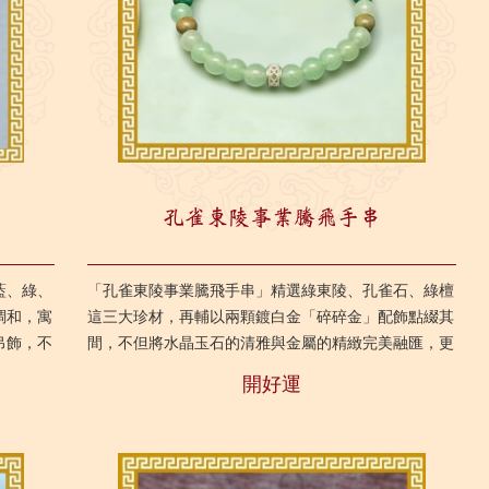
孔雀東陵事業騰飛手串
藍、綠、
「孔雀東陵事業騰飛手串」精選綠東陵、孔雀石、綠檀
調和，寓
這三大珍材，再輔以兩顆鍍白金「碎碎金」配飾點綴其
吊飾，不
間，不但將水晶玉石的清雅與金屬的精緻完美融匯，更
..
凝萃天地靈秀之氣，讓能量交融相生：「綠東陵」啟動
開好運
事...