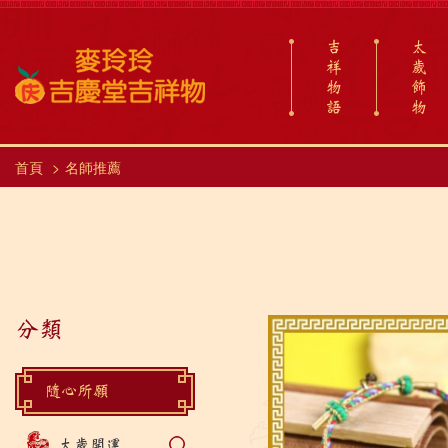
吉
太
祥
歲
物
飾
語
物
首頁
名師推薦
分類
隨心所願
太歲開運