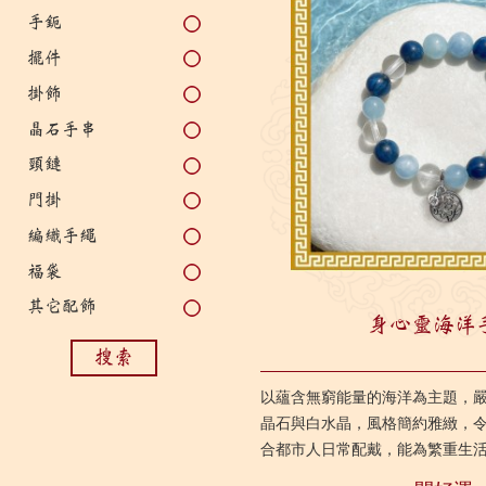
手鈪
擺件
掛飾
晶石手串
頸鏈
門掛
編織手繩
福袋
其它配飾
身心靈海洋
搜索
以蘊含無窮能量的海洋為主題，
晶石與白水晶，風格簡約雅緻，
合都市人日常配戴，能為繁重生
心；亦有助提升溝通能力及領悟