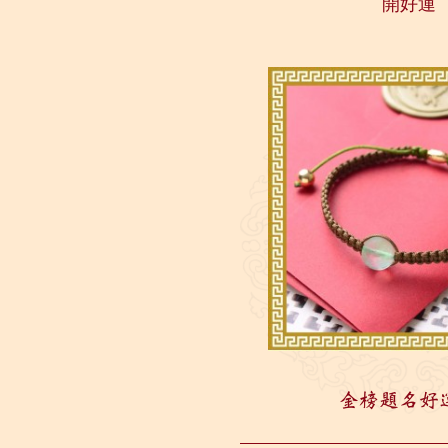
開好運
造力...
金榜題名好