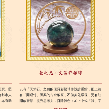
螢之光・文昌許願球
藍寶、藍
以有「天才石」之稱的優質彩螢球作設計重點，配上鑄
合都市人
有「開運竹」圖案的古金銅座，不但美化環境，更有助
；亦有助
開啟智慧、提升思考力，拼除雜念；加上中式「祿」字
力相關的
剪紙風格的圓頂框，整體既象徵了天圓概念，也善用了