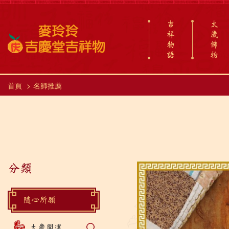
吉
太
祥
歲
物
飾
語
物
首頁
名師推薦
分類
隨心所願
太歲開運