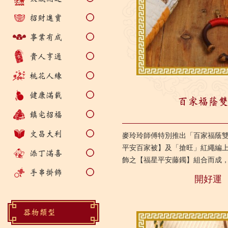
招財進寶
事業有成
貴人亨通
桃花人緣
健康滿載
百家福蔭
鎮宅招福
文昌大利
麥玲玲師傅特別推出「百家福蔭
平安百家被】及「搶旺」紅繩編
添丁滿喜
飾之【福星平安藤鐲】組合而成
化的精華，體現長輩對嬰孩的美
手串掛飾
開好運
學...
器物類型