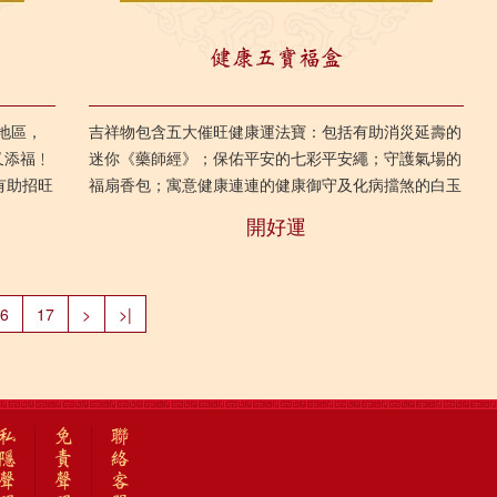
健康五寶福盒
地區，
吉祥物包含五大催旺健康運法寶：包括有助消災延壽的
又添福﹗
迷你《藥師經》；保佑平安的七彩平安繩；守護氣場的
有助招旺
福扇香包；寓意健康連連的健康御守及化病擋煞的白玉
髓葫蘆。 吉祥物適合男女老幼全年使用，送禮自用皆
開好運
宜...
6
17
>
>|
私
免
聯
隱
責
絡
聲
聲
客