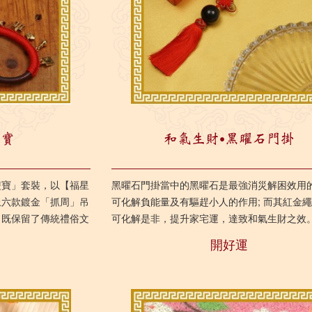
雙寶
和氣生財‧黑曜石門掛
雙寶」套裝，以【福星
黑曜石門掛當中的黑曜石是最強消災解困效用
上六款鍍金「抓周」吊
可化解負能量及有驅趕小人的作用; 而其紅金
，既保留了傳統禮俗文
可化解是非，提升家宅運，達致和氣生財之效
好祝福，同時揉合了玄
門掛只要配合麥玲玲師傅的流年方位指引，自
開好運
居...