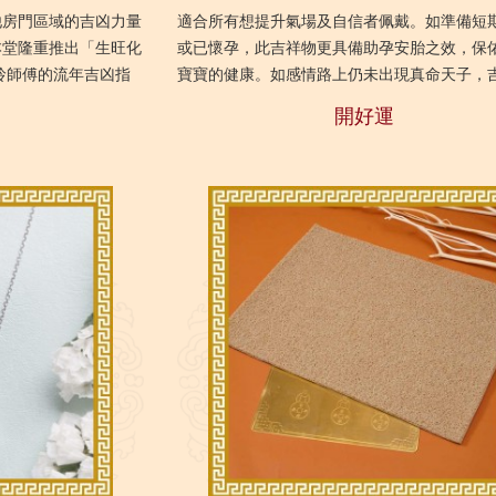
他房門區域的吉凶力量
適合所有想提升氣場及自信者佩戴。如準備短
本堂隆重推出「生旺化
或已懷孕，此吉祥物更具備助孕安胎之效，保
玲師傅的流年吉凶指
寶寶的健康。如感情路上仍未出現真命天子，
能讓家居在新的一年福
有助帶來姻緣上的好運，提高覓得如意郎君的
開好運