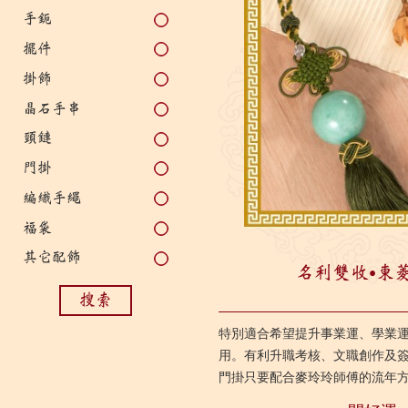
手鈪
擺件
掛飾
晶石手串
頸鏈
門掛
編織手繩
福袋
其它配飾
名利雙收‧東
搜索
特別適合希望提升事業運、學業
用。有利升職考核、文職創作及
門掛只要配合麥玲玲師傅的流年
業運、學業運及貴人運，有利金