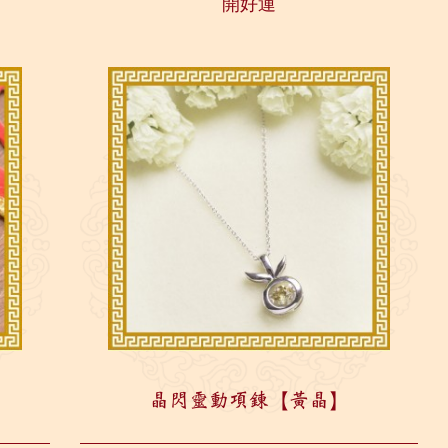
開好運
運，...
晶閃靈動項鍊【黃晶】