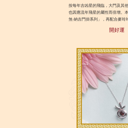
按每年吉凶星的飛臨，大門及其
也因應流年飛星的屬性而倍增。
煞‧納吉門掛系列」，再配合麥玲
引選配相關的開運門掛法寶，即
開好運
氣...