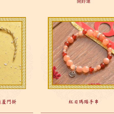
開好運
葫蘆門掛
紅日瑪瑙手串