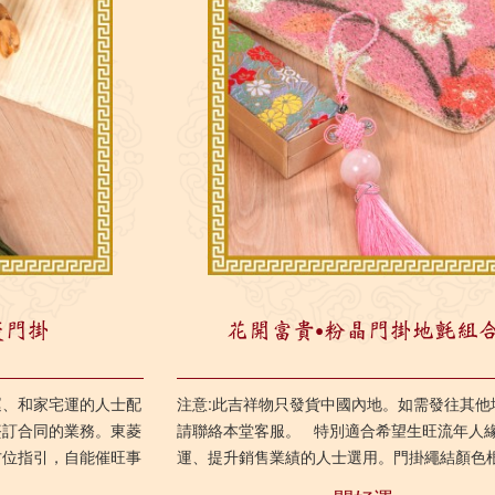
菱門掛
花開富貴‧粉晶門掛地氈組
運、和家宅運的人士配
注意:此吉祥物只發貨中國內地。如需發往其他
簽訂合同的業務。東菱
請聯絡本堂客服。 特別適合希望生旺流年人
方位指引，自能催旺事
運、提升銷售業績的人士選用。門掛繩結顏色
榜題名、業務步步高
飛星吉凶特性而設，配以...