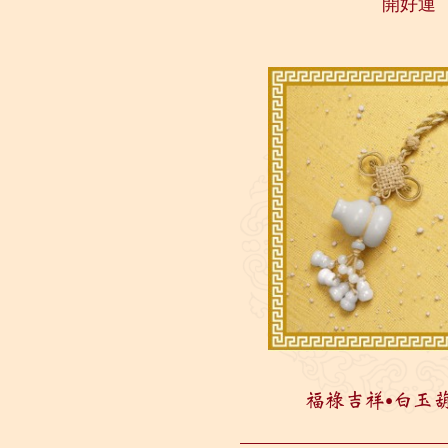
開好運
升。...
福祿吉祥‧白玉