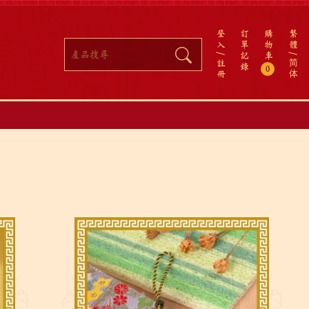
登
訂
購
繁
入
單
物
體
記
車
註
简
錄
0
冊
体