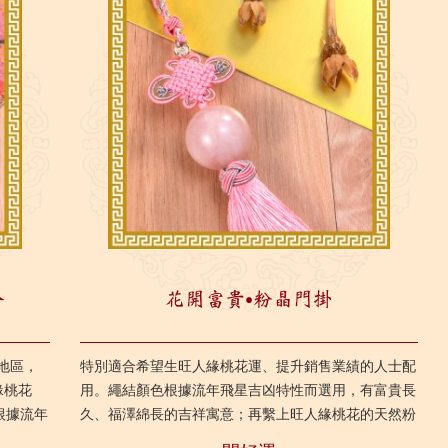
合
花開富貴‧粉晶門掛
地區，
特別適合希望生旺人緣桃花運、提升銷售業績的人士配
緣桃花
用。繩結顏色根據流年飛星吉凶特性而選用，有富貴長
根據流年
久、福澤綿長的吉祥寓意；再繫上旺人緣桃花的天然粉
晶圓珠，加倍提升桃花星之力量，輕鬆改善人緣桃花