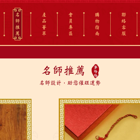
名
產
會
購
聯
師
品
員
物
絡
推
薈
專
指
客
薦
萃
區
南
服
名師推薦
名師設計，助您催旺運勢