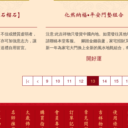
紅石榴石】
化煞納福‧平安門墊組合
力不佳或體質虛弱者，
注意:此吉祥物只發貨中國內地。如需發往其他
石亦可加強意志力，讓
請聯絡本堂客服。 腳踏金錢葫蘆，家宅招財
，送禮自用皆宜。
新一年為家宅大門換上全新的風水地氈組合，
運、解病氣，令流年家...
開好運
|<
<
9
10
11
12
13
14
15
1
吉
名
太
購
會
訂
常
吉
使
祥
師
歲
買
員
單
見
祥
用
物
推
飾
指
專
記
問
物
條