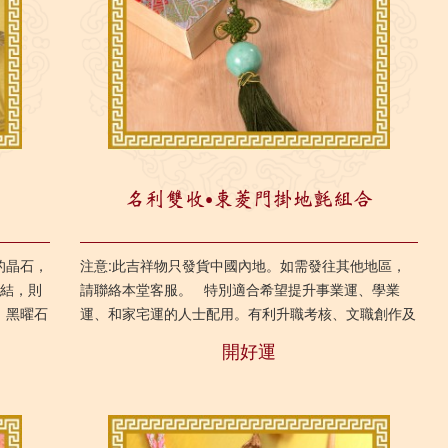
名利雙收‧東菱門掛地氈組合
的晶石，
注意:此吉祥物只發貨中國內地。如需發往其他地區，
繩結，則
請聯絡本堂客服。 特別適合希望提升事業運、學業
。黑曜石
運、和家宅運的人士配用。有利升職考核、文職創作及
能於家
簽訂合同的業務，再配合...
開好運