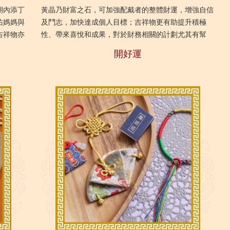
期內添丁
黃晶乃財富之石，可加強配戴者的整體財運，增強自信
佑媽媽與
及鬥志，加快達成個人目標；吉祥物更有助提升積極
吉祥物亦
性、帶來喜悅和成果，對於財務相關的計劃尤其有幫
機會。
助，送禮自用皆宜。
開好運