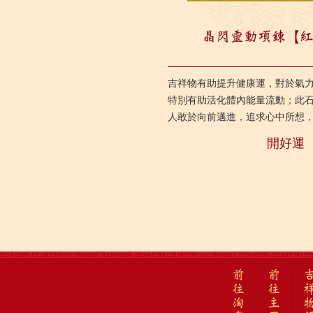
晶閃靈動項鍊【
吉祥物有助提升健康運，對於氣
特別有助活化體內能量流動；此
人敢於向前邁進，追求心中所想
開好運
前
前
往
往
淘
主