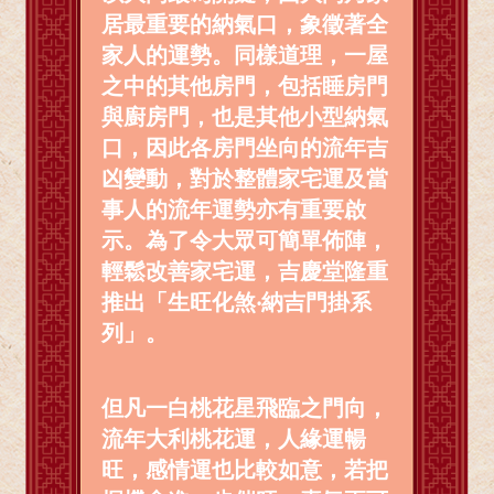
居最重要的納氣口，象徵著全
家人的運勢。同樣道理，一屋
之中的其他房門，包括睡房門
與廚房門，也是其他小型納氣
口，因此各房門坐向的流年吉
凶變動，對於整體家宅運及當
事人的流年運勢亦有重要啟
示。為了令大眾可簡單佈陣，
輕鬆改善家宅運，吉慶堂隆重
推出「生旺化煞‧納吉門掛系
列」。
但凡一白桃花星飛臨之門向，
流年大利桃花運，人緣運暢
旺，感情運也比較如意，若把