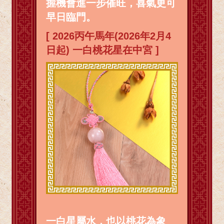
握機會進一步催旺，喜氣更可
早日臨門。
[ 2026丙午馬年(2026年2月4
日起) 一白桃花星在中宮 ]
一白星屬水，也以桃花為象