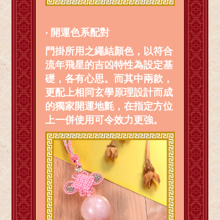
‧ 開運色系配對
門掛所用之繩結顏色，以符合
流年飛星的吉凶特性為設定基
礎，各有心思。而其中兩款，
更配上相同玄學原理設計而成
的獨家開運地氈，在指定方位
上一併使用可令效力更強。