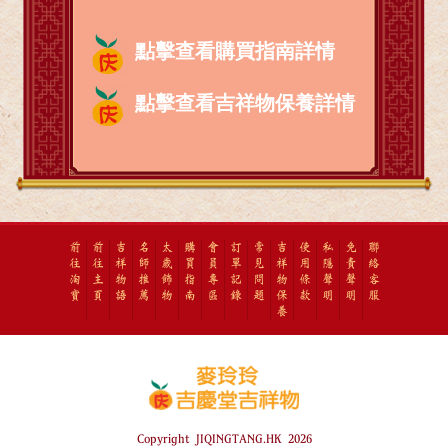
點擊查看購買指南詳情
點擊查看吉祥物保養詳情
前
前
吉
名
太
購
會
訂
常
吉
使
私
免
聯
往
往
祥
師
歲
買
員
單
見
祥
用
隱
責
絡
淘
主
物
推
飾
指
專
記
問
物
條
聲
聲
客
寶
頁
語
薦
物
南
區
錄
題
保
款
明
明
服
養
Copyright JIQINGTANG.HK 2026