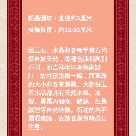
粉晶圓珠：直徑約3厘米
掛飾長度：約32-33厘米
因玉石、水晶和各種半寶石均
採自於天然，每種色澤都與別
不同，而吉祥物均為獨家設
計，故外形別樹一幟，而單珠
的大小亦各有差異。大部份玉
石水晶都具有天然木棉、冰
裂、雲霧內涵物、礦缺、生長
紋理等自然特徵。所述的均不
屬瑕疵論，故請在購買時必須
注意。