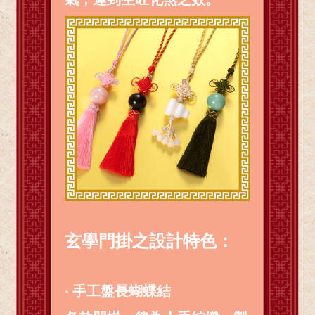
玄學門掛之設計特色：
‧ 手工盤長蝴蝶結