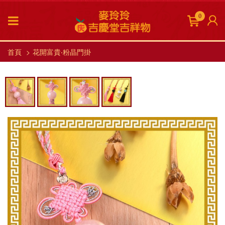
0
首頁
花開富貴‧粉晶門掛