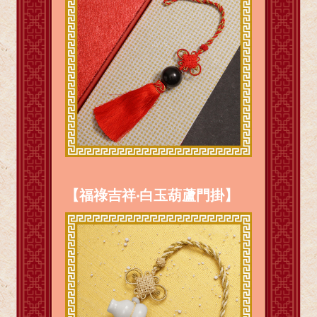
【福祿吉祥‧白玉葫蘆門掛】