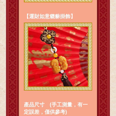
【運財如意貔貅掛飾】
產品尺寸 (手工測量，有一
定誤差，僅供參考)