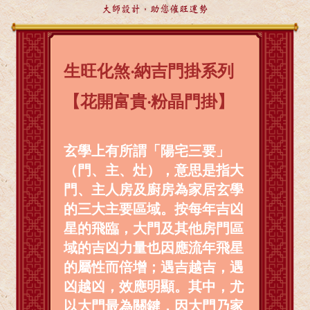
大師設計，助您催旺運勢
生旺化煞‧納吉門掛系列
【花開富貴‧粉晶門掛】
玄學上有所謂「陽宅三要」
（門、主、灶），意思是指大
門、主人房及廚房為家居玄學
的三大主要區域。按每年吉凶
星的飛臨，大門及其他房門區
域的吉凶力量也因應流年飛星
的屬性而倍增；遇吉越吉，遇
凶越凶，效應明顯。其中，尤
以大門最為關鍵，因大門乃家