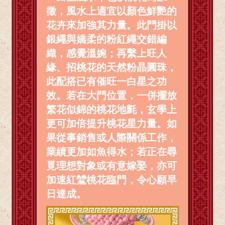
徵，風水上適宜以顏色鮮艷的
花卉來加強其力量。此門掛以
銀繩與嬌柔的粉紅繩交錯編
織，感覺溫婉；再繫上旺人
緣、招桃花的天然粉晶圓珠，
此配搭已有催旺一白星之功
效。若在大門位置，一併擺放
繁花似錦的桃花地氈，玄學上
更可加倍提升桃花星力量。如
果從事銷售或人際關係工作，
業績更加如魚得水；若正在尋
覓理想對象或有意嫁娶，亦可
加速紅鷥桃花臨門，令心願早
日達成。