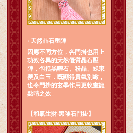
‧ 天然晶石壓陣
因應不同方位，各門掛也用上
功效各異的天然優質晶石壓
陣，包括黑曜石、粉晶、綠東
菱及白玉，既顯得貴氣別緻，
也令門掛的玄學作用更收畫龍
點晴之效。
【和氣生財‧黑曜石門掛】