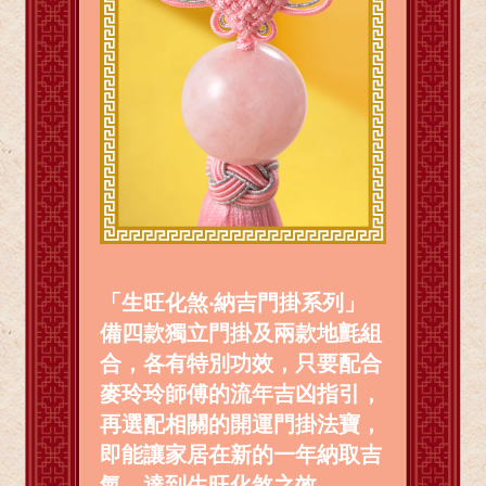
「生旺化煞‧納吉門掛系列」
備四款獨立門掛及兩款地氈組
合，各有特別功效，只要配合
麥玲玲師傅的流年吉凶指引，
再選配相關的開運門掛法寶，
即能讓家居在新的一年納取吉
氣，達到生旺化煞之效。