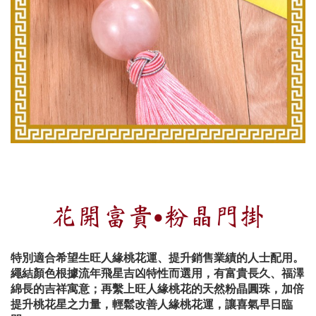
花開富貴‧粉晶門掛
特別適合希望生旺人緣桃花運、提升銷售業績的人士配用。
繩結顏色根據流年飛星吉凶特性而選用，有富貴長久、福澤
綿長的吉祥寓意；再繫上旺人緣桃花的天然粉晶圓珠，加倍
提升桃花星之力量，輕鬆改善人緣桃花運，讓喜氣早日臨