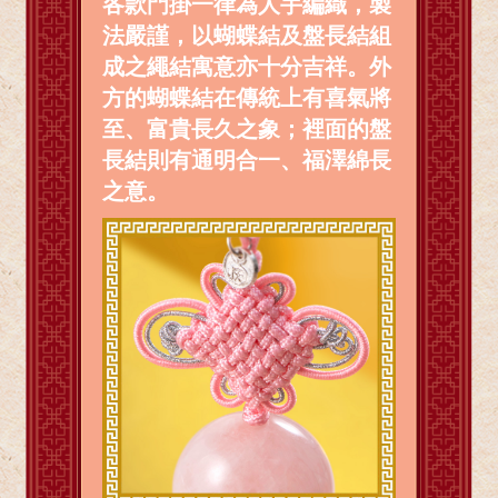
各款門掛一律為人手編織，製
法嚴謹，以蝴蝶結及盤長結組
成之繩結寓意亦十分吉祥。外
方的蝴蝶結在傳統上有喜氣將
至、富貴長久之象；裡面的盤
長結則有通明合一、福澤綿長
之意。