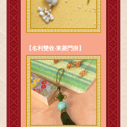
【名利雙收‧東菱門掛】