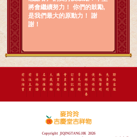
將會繼續努力！ 你們的鼓勵,
是我們最大的原動力！ 謝
謝！
前
前
吉
名
太
購
會
訂
常
吉
使
私
免
聯
往
往
祥
師
歲
買
員
單
見
祥
用
隱
責
絡
淘
主
物
推
飾
指
專
記
問
物
條
聲
聲
客
寶
頁
語
薦
物
南
區
錄
題
保
款
明
明
服
養
Copyright JIQINGTANG.HK 2026