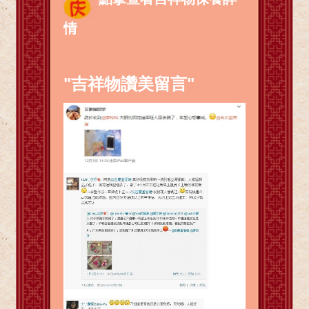
情
"吉祥物讚美留言"