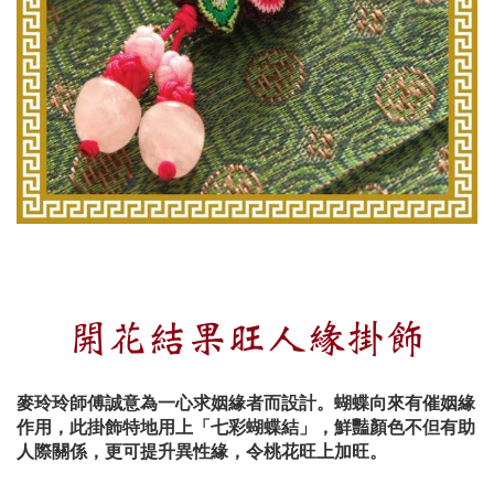
開花結果旺人緣掛飾
麥玲玲師傅誠意為一心求姻緣者而設計
。蝴蝶向來有催姻緣
作用，此掛飾特地用上「七彩蝴蝶結」，鮮豔顏色不但有助
人際關係，更可提升異性緣，令桃花旺上加旺。