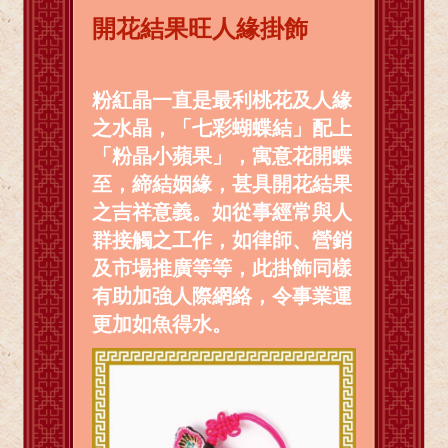
開花結果旺人緣掛飾
粉紅晶一直是最利桃花及人緣
之水晶，「七彩蝴蝶結」配上
「粉晶小蘋果」，寓意花開蝶
至，締結姻緣，甚具開花結果
之吉祥意義。如從事經常與人
群接觸之工作，如律師、營銷
及市場推廣等等，此掛飾同樣
有助加強人際網絡，令事業運
更加如魚得水。