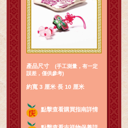
產品尺寸
(手工測量，有一定
誤差，僅供參考)
約寬 3 厘米 長 10 厘米
點擊查看購買指南詳情
點擊查看吉祥物保養詳