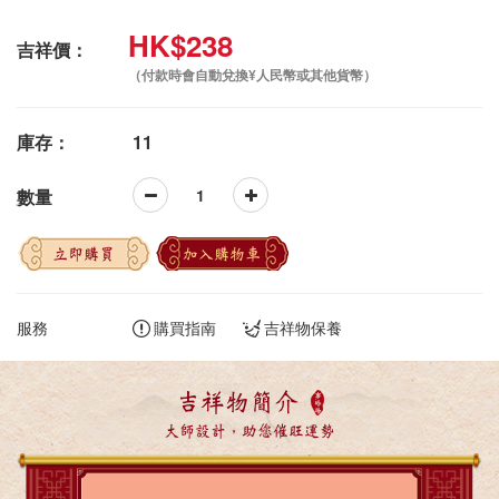
HK$238
吉祥價：
（付款時會自動兌換¥人民幣或其他貨幣）
庫存：
11
數量
立即購買
加入購物車
服務
購買指南
吉祥物保養
吉祥物簡介
大師設計，助您催旺運勢