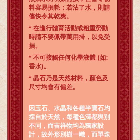
料容易損耗；若沾了水，則請
儘快令其乾爽。
* 在進行體育活動或粗重勞動
時請不要佩帶萬用掛，以免受
損。
* 不可接觸任何化學液體 (如:
香水)。
* 晶石乃是天然材料，顏色及
尺寸均會有偏差。
因玉石、水晶和各種半寶石均
採自於天然，每種色澤都與別
不同，而吉祥物均為獨家設
計，故外形別樹一幟，而單珠