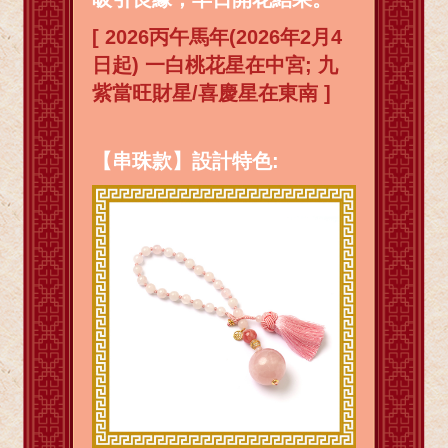
[ 2026丙午馬年(2026年2月4
日起) 一白桃花星在中宮; 九
紫當旺財星/喜慶星在東南 ]
【串珠款】設計特色: