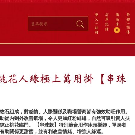
登
訂
購
繁
入
單
物
體
記
車
註
简
錄
0
冊
体
 桃花人緣極上萬用掛【串珠
紋石組成，對感情、人際關係及職場營商皆有強效助旺作用。
助從內到外改善氣場，令人更加紅粉緋緋，自然可吸引貴人扶
徠正桃花臨門。 【串珠款】特別適合用作床頭掛飾，單身者
有助關係更甜蜜，並有利改善情緒、增強人緣運。