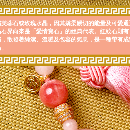
稱芙蓉石或玫瑰水晶，因其嬌柔親切的能量及可愛通
晶石界向來是「愛情寶石」的經典代表。紅紋石則有
稱，散發著純潔、溫暖及包容的氣息，是一種帶有成
晶。