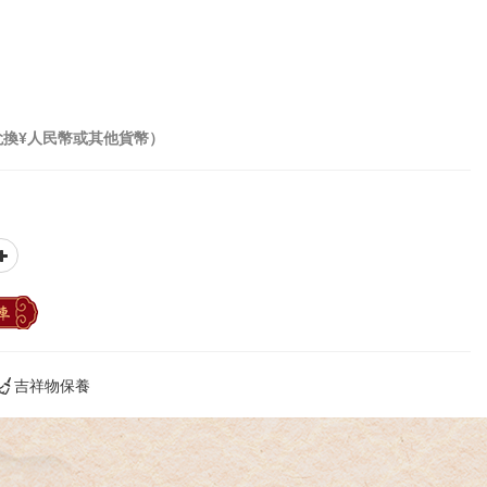
兌換¥人民幣或其他貨幣）
車
吉祥物保養