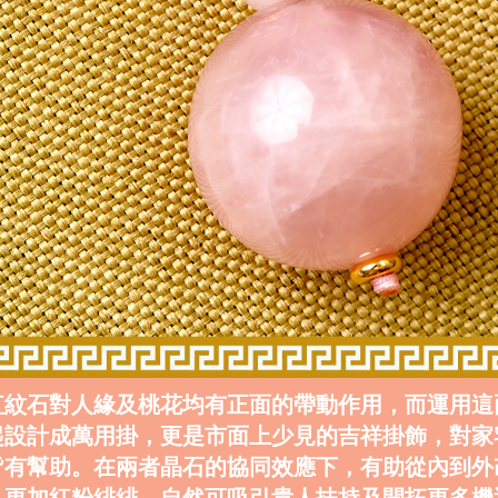
紅紋石對人緣及桃花均有正面的帶動作用，而運用這
起設計成萬用掛，更是市面上少見的吉祥掛飾，對家
皆有幫助。在兩者晶石的協同效應下，有助從內到外
人更加紅粉緋緋，自然可吸引貴人扶持及開拓更多機