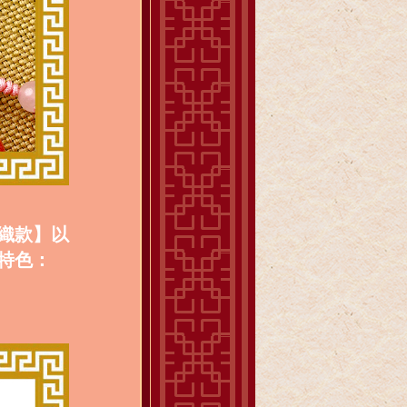
織款】
以
特色：