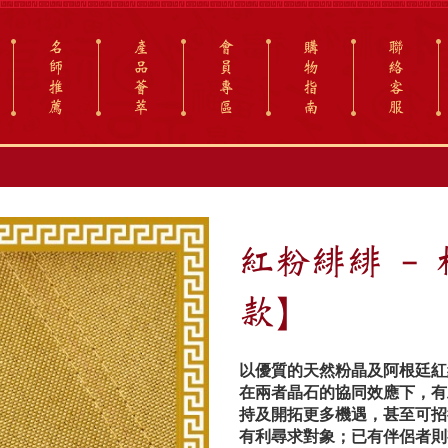
名
產
會
購
聯
師
品
員
物
絡
推
薈
專
指
客
薦
萃
區
南
服
紅粉緋緋 -
款】
以優質的天然粉晶及阿根廷紅
在兩者晶石的協同效應下，有
持及開拓更多機遇，甚至可招
有利尋求對象；已有伴侶者則