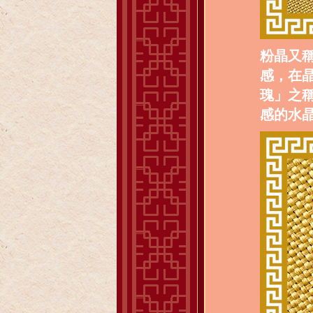
粉晶又
感，在
瑰」之
感的水