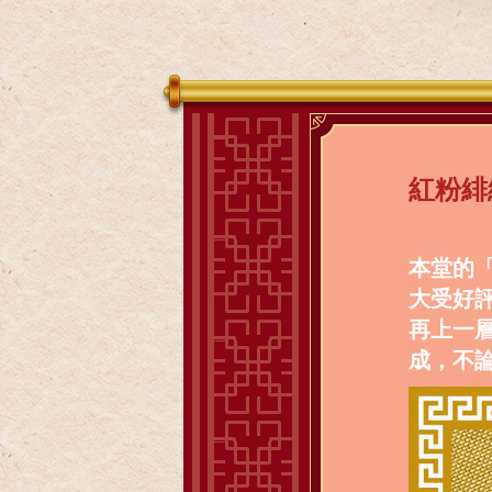
紅粉緋
本堂的
大受好
再上一
成，不