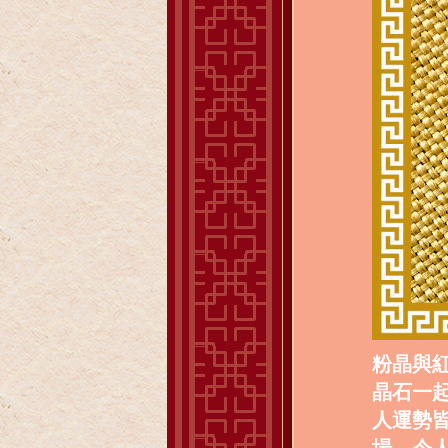
粉晶與
晶石一
人運勢
場，令