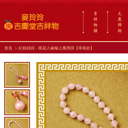
吉
太
祥
歲
物
飾
語
物
首頁
紅粉緋緋 - 桃花人緣極上萬用掛【串珠款】