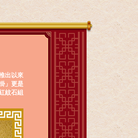
推出以來
掛」更是
紅紋石組