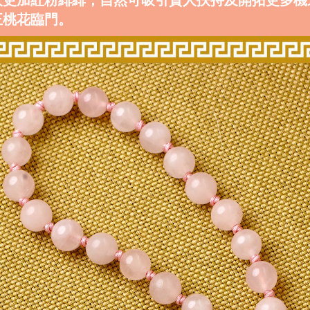
正桃花臨門。