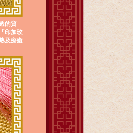
透的質
「印加玫
熟及療癒