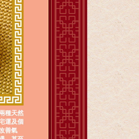
兩種天然
宅運及個
改善氣
遇，甚至