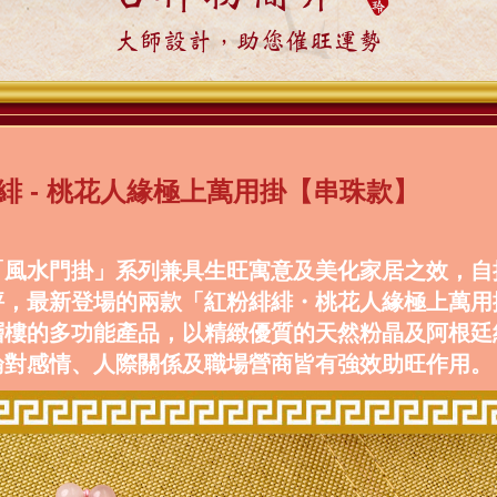
大師設計，助您催旺運勢
緋 - 桃花人緣極上萬用掛【串珠款】
「風水門掛」系列兼具生旺寓意及美化家居之效，自
評，最新登場的兩款「紅粉緋緋・桃花人緣極上萬用
層樓的多功能產品，以精緻優質的天然粉晶及阿根廷
論對感情、人際關係及職場營商皆有強效助旺作用。