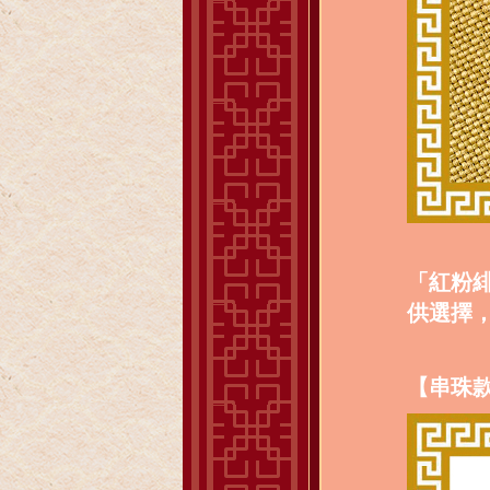
「紅粉
供選擇
【串珠款