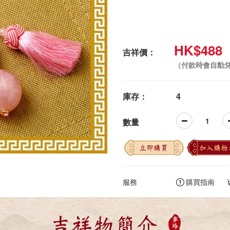
HK$488
吉祥價：
（付款時會自動
庫存：
4
數量
立即購買
加入購物
服務
購買指南
吉祥物簡介