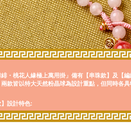
緋緋・桃花人緣極上萬用掛」備有
【串珠款】
及
【編
，兩款皆以特大天然粉晶球為設計重點，但同時各具
】設計特色: