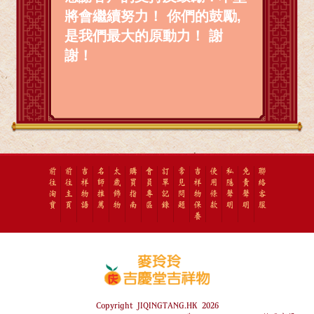
將會繼續努力！ 你們的鼓勵,
是我們最大的原動力！ 謝
謝！
前
前
吉
名
太
購
會
訂
常
吉
使
私
免
聯
往
往
祥
師
歲
買
員
單
見
祥
用
隱
責
絡
淘
主
物
推
飾
指
專
記
問
物
條
聲
聲
客
寶
頁
語
薦
物
南
區
錄
題
保
款
明
明
服
養
Copyright JIQINGTANG.HK 2026