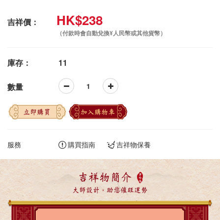
HK$238
吉祥價：
（付款時會自動兌換¥人民幣或其他貨幣）
庫存：
11
數量
立即購買
加入購物車
服務
購買指南
吉祥物保養
吉祥物簡介
大師設計，助您催旺運勢