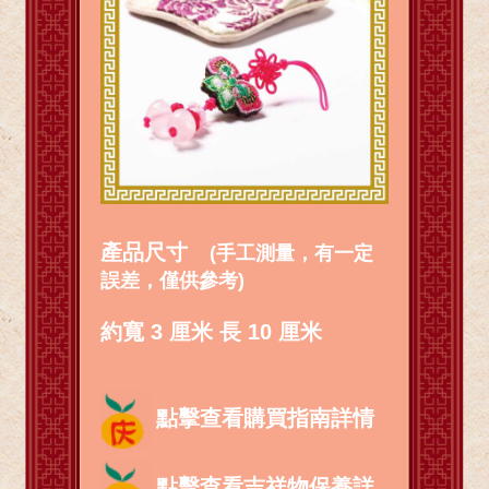
產品尺寸
(手工測量，有一定
誤差，僅供參考)
約寬 3 厘米 長 10 厘米
點擊查看購買指南詳情
點擊查看吉祥物保養詳