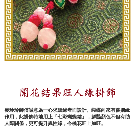
開花結果旺人緣掛飾
麥玲玲師傅誠意為一心求姻緣者而設計
。蝴蝶向來有催姻緣
作用，此掛飾特地用上「七彩蝴蝶結」，鮮豔顏色不但有助
人際關係，更可提升異性緣，令桃花旺上加旺。