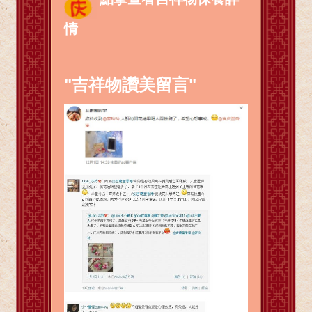
情
"吉祥物讚美留言"