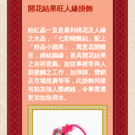
開花結果旺人緣掛飾
粉紅晶一直是最利桃花及人緣
之水晶，「七彩蝴蝶結」配上
「粉晶小蘋果」，寓意花開蝶
至，締結姻緣，甚具開花結果
之吉祥意義。如從事經常與人
群接觸之工作，如律師、營銷
及市場推廣等等，此掛飾同樣
有助加強人際網絡，令事業運
更加如魚得水。