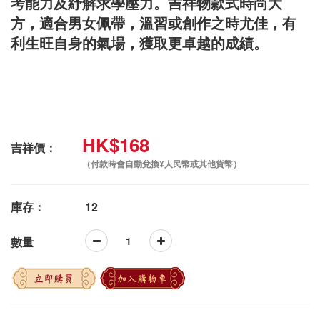
考能力及紓解求學壓力。吉祥物款式時尚大
方，適合男女佩帶，溫習或創作之時尤佳，有
利生旺自身的氣場，獲取更卓越的成績。
HK$168
吉祥價：
（付款時會自動兌換¥人民幣或其他貨幣）
庫存：
12
數量
立即購買
加入購物車