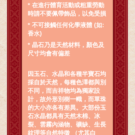
* 在進行體育活動或粗重勞動
時請不要佩帶飾品，以免受損
* 不可接觸任何化學液體 (如:
香水)
* 晶石乃是天然材料，顏色及
尺寸均會有偏差
因玉石、水晶和各種半寶石均
採自於天然，每種色澤都與別
不同，而吉祥物均為獨家設
計，故外形別樹一幟，而單珠
的大小亦各有差異。大部份玉
石水晶都具有天然木棉、冰
裂、雲霧內涵物、礦缺、生長
紋理等自然特徵 （尤其白