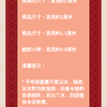
黑曜石尺寸：直徑約1厘米
黃晶尺寸：直徑約1厘米
紫晶尺寸：直徑約1.1厘米
鍍鈀小牌：直徑約0.8厘米
溫馨提示：
* 手串請盡量不要沾水，雖然
沾水對功效無損，但會令物料
容易損耗；若沾了水，則請盡
快令其乾爽。