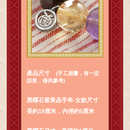
產品尺寸
(手工測量，有一定
誤差，僅供參考)
黑曜石紫黃晶手串-女款尺寸
長約19厘米，內徑約5厘米