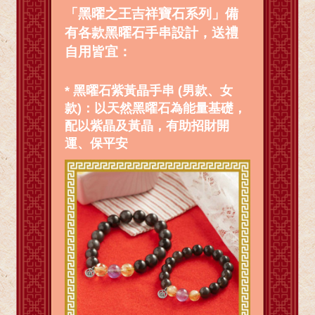
「黑曜之王吉祥寶石系列」備
有各款黑曜石手串設計，送禮
自用皆宜：
* 黑曜石紫黃晶手串 (男款、女
款)：以天然黑曜石為能量基礎，
配以紫晶及黃晶，有助招財開
運、保平安