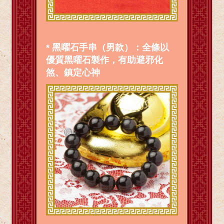
* 黑曜石手串（男款）：全條以
優質黑曜石製作，有助避邪化
煞、鎮定心神