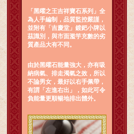
「黑曜之王吉祥寶石系列」全
為人手編制，品質監控嚴謹，
並附有「吉慶堂」鍍鈀小牌以
茲識別，與市面濫竽充數的劣
質產品大有不同。
由於黑曜石能量強大，亦有吸
納病氣、排走濁氣之效，所以
不論男女，最好以右手佩帶，
有謂「左進右出」，如此可令
負能量更順暢地排出體外。