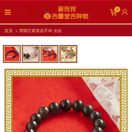
0
首頁
黑曜石紫黃晶手串-女款