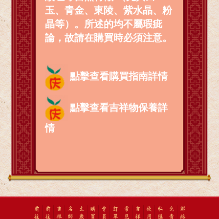
玉、青金、東陵、紫水晶、粉
晶等）。所述的均不屬瑕疵
論，故請在購買時必須注意。
點擊查看購買指南詳情
點擊查看吉祥物保養詳
情
前
前
吉
名
太
購
會
訂
常
吉
使
私
免
聯
往
往
祥
師
歲
買
員
單
見
祥
用
隱
責
絡