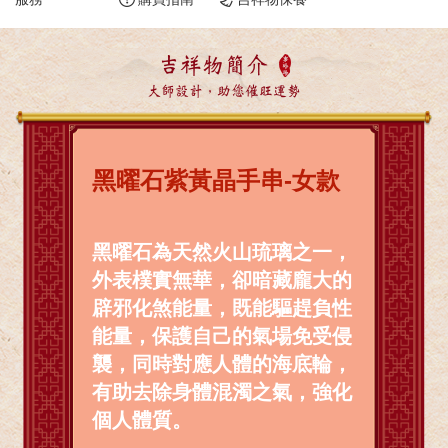
吉祥物簡介
大師設計，助您催旺運勢
黑曜石紫黃晶手串-女款
黑曜石為天然火山琉璃之一，
外表樸實無華，卻暗藏龐大的
辟邪化煞能量，既能驅趕負性
能量，保護自己的氣場免受侵
襲，同時對應人體的海底輪，
有助去除身體混濁之氣，強化
個人體質。