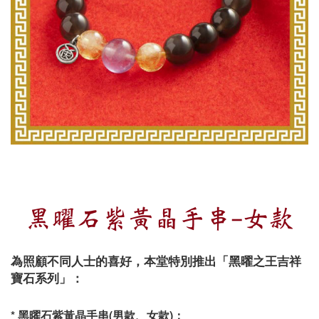
黑曜石紫黃晶手串-女款
為照顧不同人士的喜好，本堂特別推出「黑曜之王吉祥
寶石系列」：
* 黑曜石紫黃晶手串(男款、女款)：