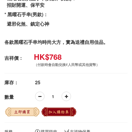
招財開運、保平安
* 黑曜石手串(男款)：
避邪化煞、鎮定心神
各款黑曜石手串均時尚大方，實為送禮自用佳品。
HK$768
吉祥價：
（付款時會自動兌換¥人民幣或其他貨幣）
庫存：
25
數量
立即購買
加入購物車
服務
購買指南
吉祥物保養