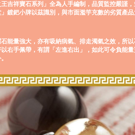
之王吉祥寶石系列」全為人手編制，品質監控嚴謹，
堂」鍍鈀小牌以茲識別，與市面濫竽充數的劣質產品
曜石能量強大，亦有吸納病氣、排走濁氣之效，所以
好以右手佩帶，有謂「左進右出」，如此可令負能量
外。