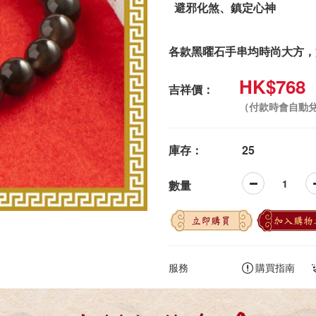
避邪化煞、鎮定心神
各款黑曜石手串均時尚大方，
HK$768
吉祥價：
（付款時會自動
庫存：
25
數量
立即購買
加入購物
服務
購買指南