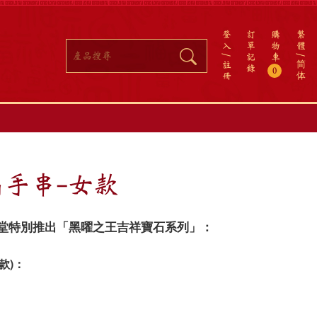
登
訂
購
繁
入
單
物
體
記
車
註
简
錄
0
冊
体
手串-女款
堂特別推出「黑曜之王吉祥寶石系列」：
款)：