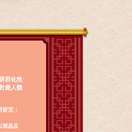
辟邪化煞
對應人體
用皆宜：
以紫晶及