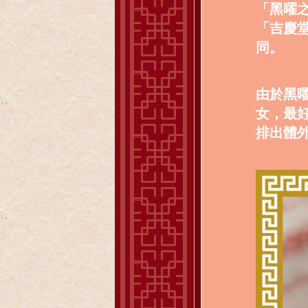
「黑曜
「吉慶
同。
由於黑
女，最
排出體