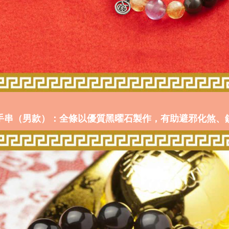
石手串（男款）：全條以優質黑曜石製作，有助避邪化煞、