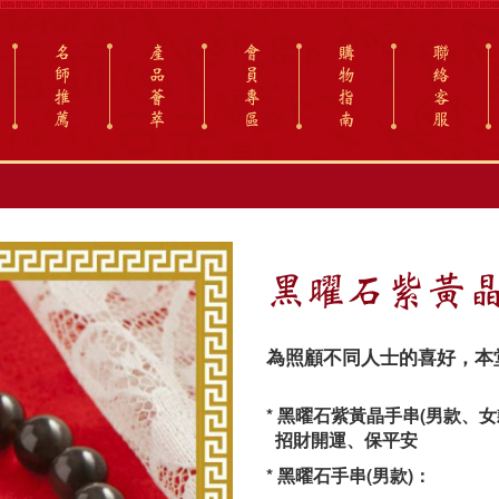
名
產
會
購
聯
師
品
員
物
絡
推
薈
專
指
客
薦
萃
區
南
服
黑曜石紫黃晶
為照顧不同人士的喜好，本
* 黑曜石紫黃晶手串(男款、女
招財開運、保平安
* 黑曜石手串(男款)：