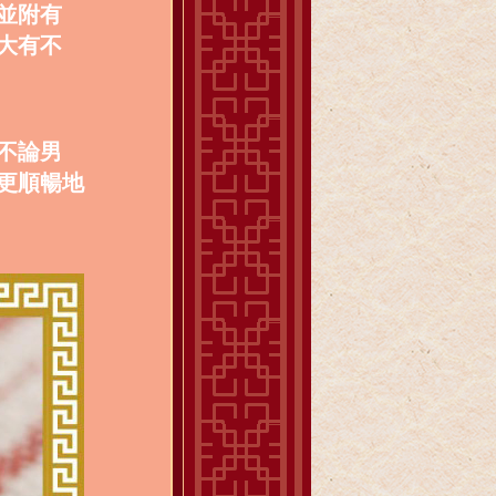
並附有
大有不
不論男
更順暢地