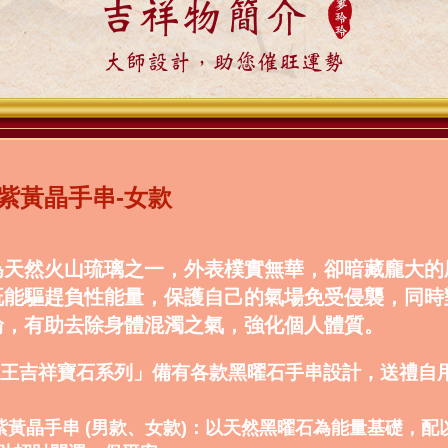
吉祥物簡介
大師設計，助您催旺運勢
紫黃晶手串-女款
為天然火山琉璃之一，外表樸實無華，卻暗藏龐大的
既能驅趕負性能量，保護自己的氣場免受侵襲，同時
輪，有助去除身體混濁之氣，強化個人體質。
王吉祥寶石系列」備有各款黑曜石手串設計，送禮自
石紫黃晶手串 (男款、女款)：以天然黑曜石為能量基礎，配