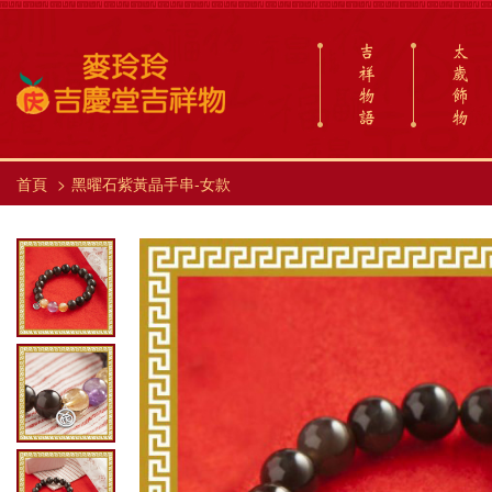
吉
太
祥
歲
物
飾
語
物
首頁
黑曜石紫黃晶手串-女款