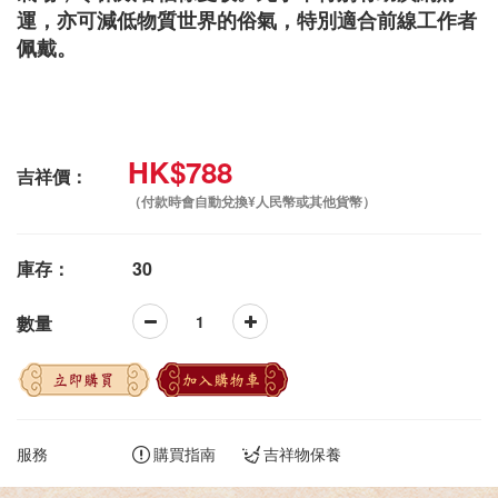
運，亦可減低物質世界的俗氣，特別適合前線工作者
佩戴。
HK$788
吉祥價：
（付款時會自動兌換¥人民幣或其他貨幣）
庫存：
30
數量
立即購買
加入購物車
服務
購買指南
吉祥物保養