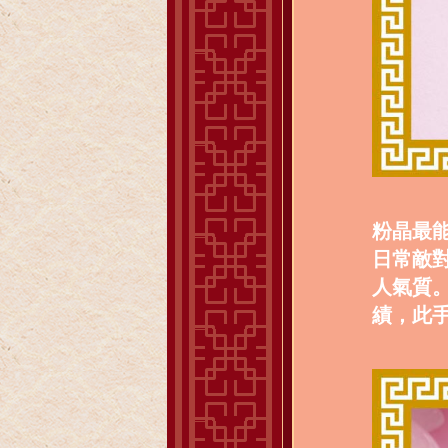
粉晶最
日常敵
人氣質
績，此