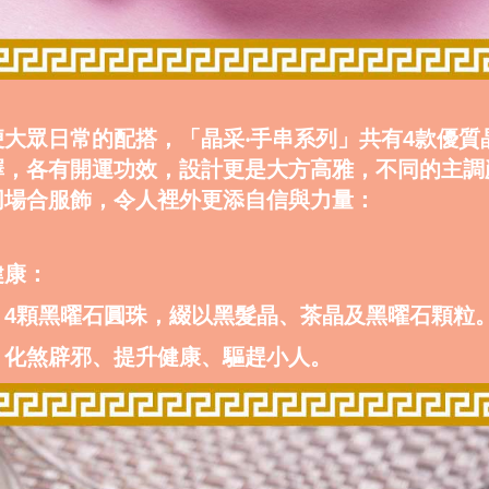
便大眾日常的配搭，「晶采‧手串系列」共有4款優質
擇，各有開運功效，設計更是大方高雅，不同的主調
同場合服飾，令人裡外更添自信與力量：
健康：
】4顆黑曜石圓珠，綴以黑髮晶、茶晶及黑曜石顆粒
】化煞辟邪、提升健康、驅趕小人。