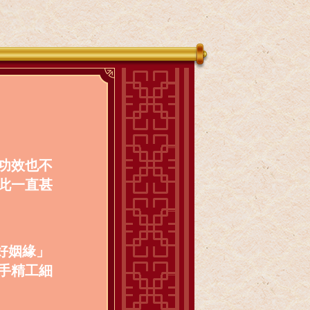
功效也不
此一直甚
好姻緣」
手精工細