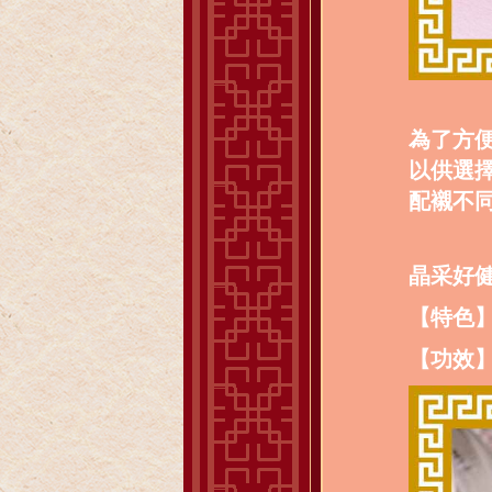
為了方
以供選
配襯不
晶采好
【特色
【功效