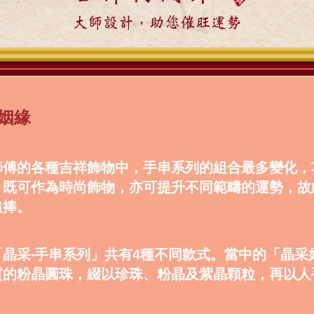
大師設計，助您催旺運勢
姻緣
師傅的各種吉祥飾物中，手串系列的組合最多變化，
，既可作為時尚飾物，亦可提升不同範疇的運勢，故
追捧。
「晶采‧手串系列」共有4種不同款式。當中的「晶采
質的粉晶圓珠，綴以珍珠、粉晶及紫晶顆粒，再以人
。