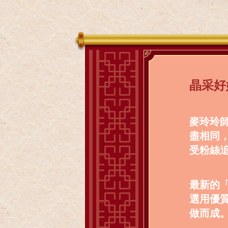
晶采好
麥玲玲
盡相同
受粉絲
最新的
選用優
做而成