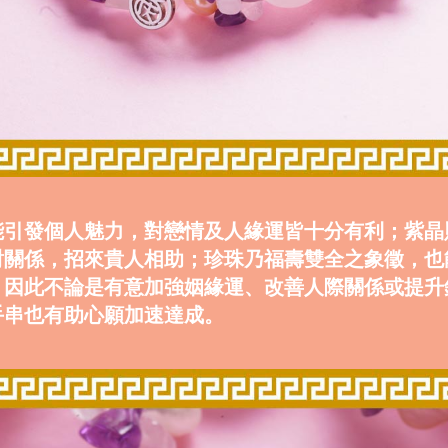
能引發個人魅力，對戀情及人緣運皆十分有利；紫晶
對關係，招來貴人相助；珍珠乃福壽雙全之象徵，也
。因此不論是有意加強姻緣運、改善人際關係或提升
手串也有助心願加速達成。