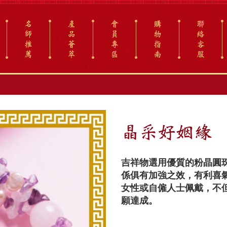
名
產
會
購
聯
師
品
員
物
絡
推
薈
專
指
客
薦
萃
區
南
服
晶采好姻緣
吉祥物選用優質的粉晶圓
係俱有加強之效，有利喜
女性或自僱人士佩戴，不
願達成。