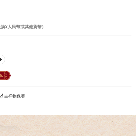
兌換¥人民幣或其他貨幣）
車
吉祥物保養