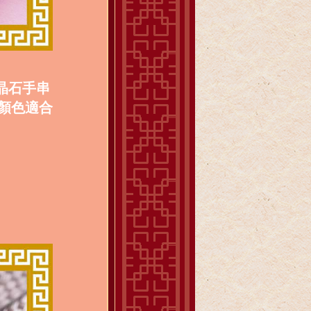
晶石手串
顏色適合
。