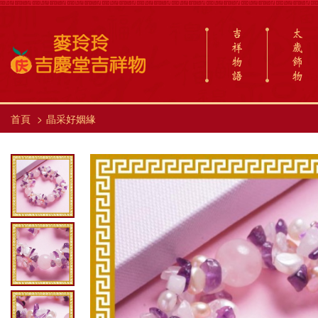
吉
太
祥
歲
物
飾
語
物
首頁
晶采好姻緣