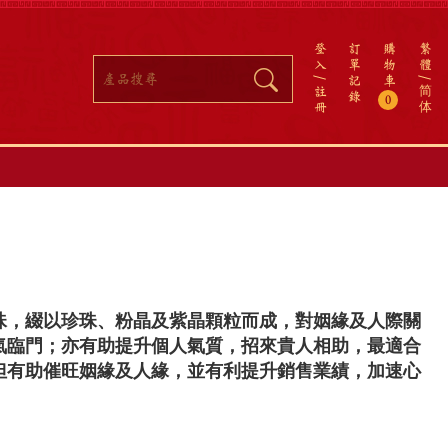
登
訂
購
繁
入
單
物
體
記
車
註
简
錄
0
冊
体
珠，綴以珍珠、粉晶及紫晶顆粒而成，對姻緣及人際關
氣臨門；亦有助提升個人氣質，招來貴人相助，最適合
但有助催旺姻緣及人緣，並有利提升銷售業績，加速心