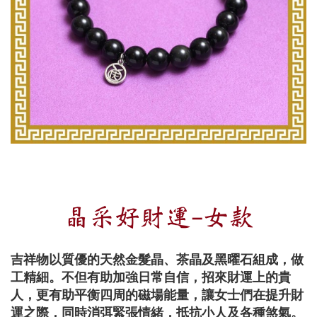
晶采好財運-女款
吉祥物以質優的天然金髮晶、茶晶及黑曜石組成，做
工精細。不但有助加強日常自信，招來財運上的貴
人，更有助平衡四周的磁場能量，讓女士們在提升財
運之際，同時消弭緊張情緒，抵抗小人及各種煞氣。