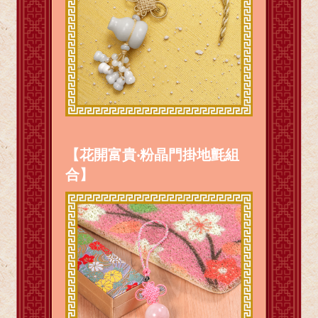
【花開富貴‧粉晶門掛地氈組
合】