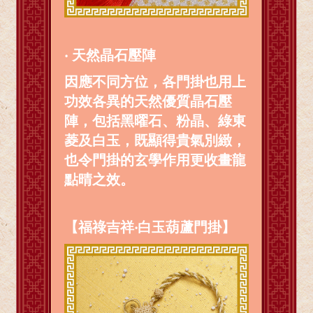
‧ 天然晶石壓陣
因應不同方位，各門掛也用上
功效各異的天然優質晶石壓
陣，包括黑曜石、粉晶、綠東
菱及白玉，既顯得貴氣別緻，
也令門掛的玄學作用更收畫龍
點晴之效。
【福祿吉祥‧白玉葫蘆門掛】