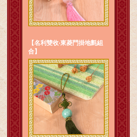
【名利雙收‧東菱門掛地氈組
合】