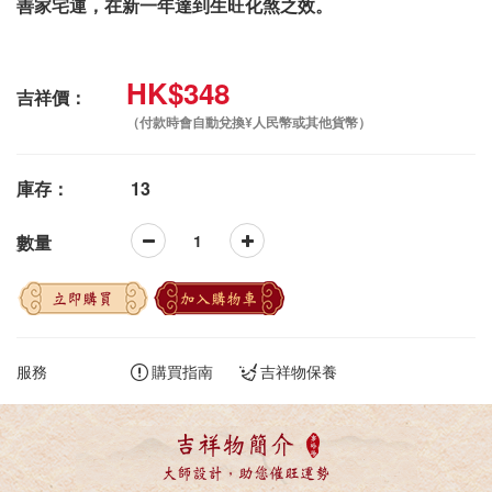
善家宅運，在新一年達到生旺化煞之效。
HK$348
吉祥價：
（付款時會自動兌換¥人民幣或其他貨幣）
庫存：
13
數量
立即購買
加入購物車
服務
購買指南
吉祥物保養
吉祥物簡介
大師設計，助您催旺運勢