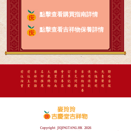
點擊查看購買指南詳情
點擊查看吉祥物保養詳情
前
前
吉
名
太
購
會
訂
常
吉
使
私
免
聯
往
往
祥
師
歲
買
員
單
見
祥
用
隱
責
絡
淘
主
物
推
飾
指
專
記
問
物
條
聲
聲
客
寶
頁
語
薦
物
南
區
錄
題
保
款
明
明
服
養
Copyright JIQINGTANG.HK 2026