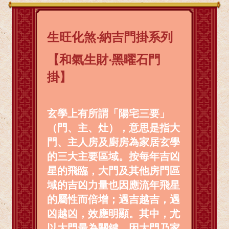
生旺化煞‧納吉門掛系列
【和氣生財‧黑曜石門
掛】
玄學上有所謂「陽宅三要」
（門、主、灶），意思是指大
門、主人房及廚房為家居玄學
的三大主要區域。按每年吉凶
星的飛臨，大門及其他房門區
域的吉凶力量也因應流年飛星
的屬性而倍增；遇吉越吉，遇
凶越凶，效應明顯。其中，尤
以大門最為關鍵，因大門乃家