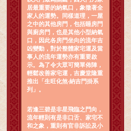
居最重要的納氣口，象徵著全
家人的運勢。同樣道理，一屋
之中的其他房門，包括睡房門
與廚房門，也是其他小型納氣
口，因此各房門坐向的流年吉
凶變動，對於整體家宅運及當
事人的流年運勢亦有重要啟
示。為了令大眾可簡單佈陣，
輕鬆改善家宅運，吉慶堂隆重
推出「生旺化煞‧納吉門掛系
列」。
若逢三碧是非星飛臨之門向，
流年輕則有是非口舌、家宅不
和之象，重則有官非訴訟及小