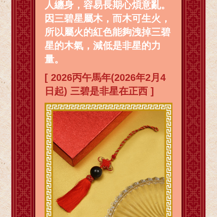
人纏身，容易長期心煩意亂。
因三碧星屬木，而木可生火，
所以屬火的紅色能夠洩掉三碧
星的木氣，減低是非星的力
量。
[ 2026丙午馬年(2026年2月4
日起) 三碧是非星在正西 ]