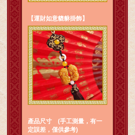
【運財如意貔貅掛飾】
產品尺寸 (手工測量，有一
定誤差，僅供參考)