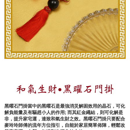
和氣生財‧黑曜石門掛
黑曜石門掛當中的黑曜石是最強消災解困效用的晶石，可化
解負能量及有驅趕小人的作用; 而其紅金繩結，則可化解是
非，提升家宅運，達致和氣生財之效。黑曜石門掛只要配合
麥玲玲師傅的流年方位指引，自能於家居簡單佈陣，輕鬆改