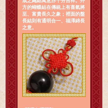
成之繩結寓意亦十分吉祥。外
方的蝴蝶結在傳統上有喜氣將
至、富貴長久之象；裡面的盤
長結則有通明合一、福澤綿長
之意。