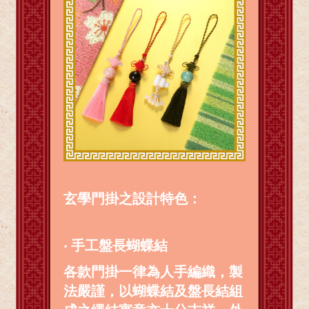
玄學門掛之設計特色：
‧ 手工盤長蝴蝶結
各款門掛一律為人手編織，製
法嚴謹，以蝴蝶結及盤長結組