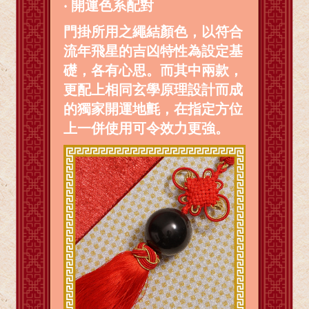
‧ 開運色系配對
門掛所用之繩結顏色，以符合
流年飛星的吉凶特性為設定基
礎，各有心思。而其中兩款，
更配上相同玄學原理設計而成
的獨家開運地氈，在指定方位
上一併使用可令效力更強。