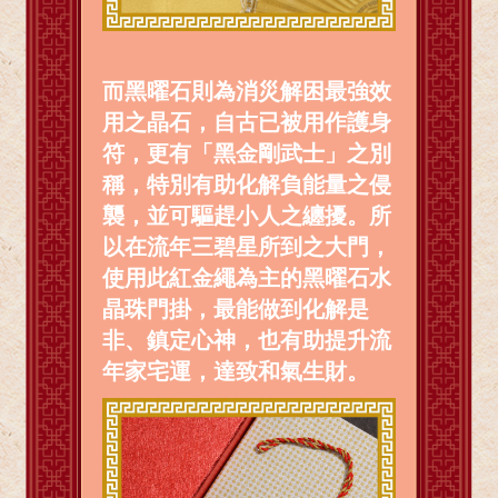
而黑曜石則為消災解困最強效
用之晶石，自古已被用作護身
符，更有「黑金剛武士」之別
稱，特別有助化解負能量之侵
襲，並可驅趕小人之纏擾。所
以在流年三碧星所到之大門，
使用此紅金繩為主的黑曜石水
晶珠門掛，最能做到化解是
非、鎮定心神，也有助提升流
年家宅運，達致和氣生財。