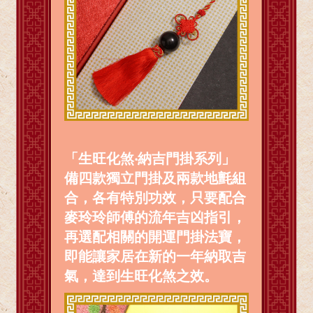
「生旺化煞‧納吉門掛系列」
備四款獨立門掛及兩款地氈組
合，各有特別功效，只要配合
麥玲玲師傅的流年吉凶指引，
再選配相關的開運門掛法寶，
即能讓家居在新的一年納取吉
氣，達到生旺化煞之效。