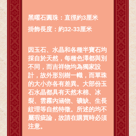
黑曜石圓珠：直徑約3厘米
掛飾長度：約32-33厘米
因玉石、水晶和各種半寶石均
採自於天然，每種色澤都與別
不同，而吉祥物均為獨家設
計，故外形別樹一幟，而單珠
的大小亦各有差異。大部份玉
石水晶都具有天然木棉、冰
裂、雲霧內涵物、礦缺、生長
紋理等自然特徵。所述的均不
屬瑕疵論，故請在購買時必須
注意。