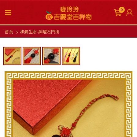
0
首頁
和氣生財‧黑曜石門掛