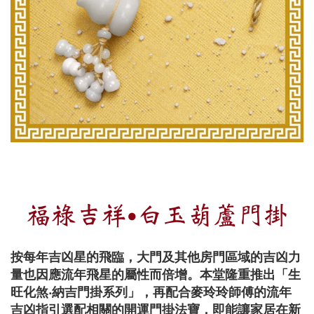
福祿吉祥‧白玉葫蘆門掛
按每年吉凶星的飛臨，大門及其他房門區域的吉凶力
量也因應流年飛星的屬性而倍增。本堂隆重推出「生
旺化煞‧納吉門掛系列」，再配合麥玲玲師傅的流年
吉凶指引選配相關的開運門掛法寶，即能讓家居在新