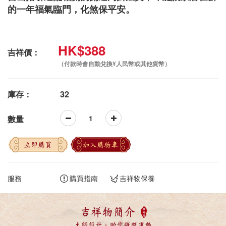
的一年福氣臨門，化煞保平安。
HK$388
吉祥價：
（付款時會自動兌換¥人民幣或其他貨幣）
庫存：
32
數量
立即購買
加入購物車
服務
購買指南
吉祥物保養
吉祥物簡介
大師設計，助您催旺運勢