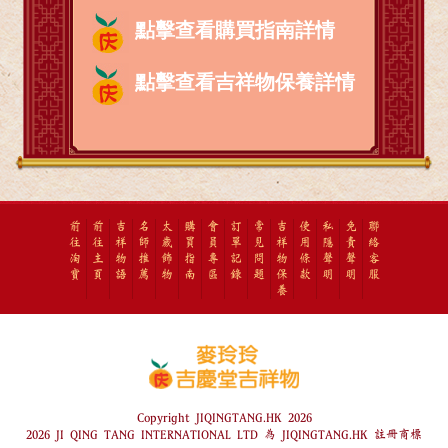
點擊查看購買指南詳情
點擊查看吉祥物保養詳情
前
前
吉
名
太
購
會
訂
常
吉
使
私
免
聯
往
往
祥
師
歲
買
員
單
見
祥
用
隱
責
絡
淘
主
物
推
飾
指
專
記
問
物
條
聲
聲
客
寶
頁
語
薦
物
南
區
錄
題
保
款
明
明
服
養
Copyright JIQINGTANG.HK 2026
2026 JI QING TANG INTERNATIONAL LTD 為 JIQINGTANG.HK 註冊商標