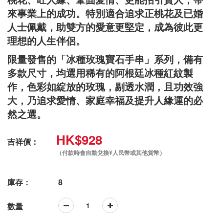
來事業上的成功。特別適合追求正桃花及已婚
人士佩戴，助雙方的愛意更堅定，成為彼此更
理想的人生伴侶。
限量發售的「冰種玫瑰寶石手串」系列，備有
多款尺寸，均選用稀有的阿根廷冰種紅紋製
作，色彩如綻放的玫瑰，剔透水潤，且功效強
大，乃追求愛情、家庭幸福及提升人緣運的必
然之選。
HK$928
吉祥價：
（付款時會自動兌換¥人民幣或其他貨幣）
庫存：
8
數量