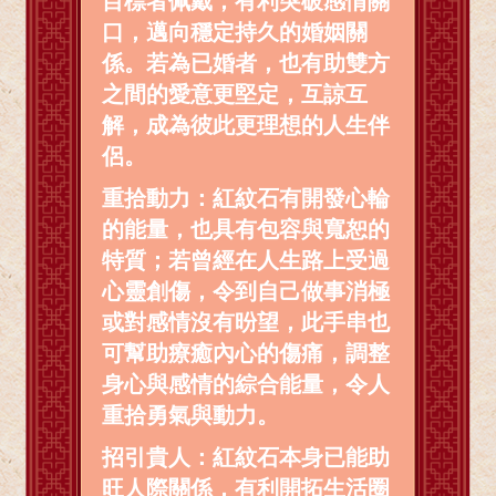
目標者佩戴，有利突破感情關
口，邁向穩定持久的婚姻關
係。若為已婚者，也有助雙方
之間的愛意更堅定，互諒互
解，成為彼此更理想的人生伴
侶。
重拾動力：紅紋石有開發心輪
的能量，也具有包容與寬恕的
特質；若曾經在人生路上受過
心靈創傷，令到自己做事消極
或對感情沒有昐望，此手串也
可幫助療癒內心的傷痛，調整
身心與感情的綜合能量，令人
重拾勇氣與動力。
招引貴人：紅紋石本身已能助
旺人際關係，有利開拓生活圈