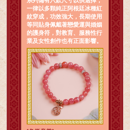
系列備有六款尺寸以供選擇，
一律以多顆純正阿根廷冰種紅
紋穿成，功效強大，長期使用
等同貼身佩戴著戀愛運與婚姻
的護身符，對教育、服務性行
業及女性創作也有正面影響。