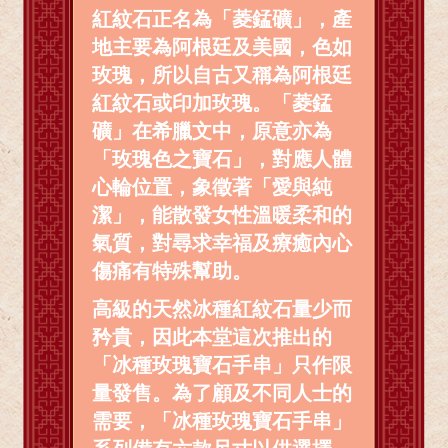
紅紋石正名為「菱錳礦」，產
地主要為阿根廷及美國，色如
玫瑰，所以自古又稱為阿根廷
紅紋石或印加玫瑰。「菱錳
礦」在希臘文中，原意亦為
「玫瑰色之寶石」，對應人體
心輪位置，象徵著「愛與純
潔」，能散發女性溫暖柔和的
氣質，對尋求幸福及療癒內心
傷痛有特殊幫助。
高級的天然冰種紅紋石量少而
矜貴，因此本堂這次推出的
「冰種玫瑰寶石手串」只作限
量發售。為了顧及不同人士的
需要，「冰種玫瑰寶石手串」