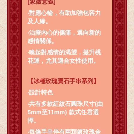
[象徵意義]
‧對應心輪，有助加強包容力
及人緣。
‧治療內心的傷痛，邁向新的
感情關係。
‧喚起對感情的渴望，提升桃
花運，尤其適合女性使用。
【冰種玫瑰寶石手串系列】
‧
設計特色
‧
共有多款紅紋石圓珠尺寸(由
5mm至11mm) 款式任君選
擇。
‧
每條手串伴有兩顆鍍玫瑰金