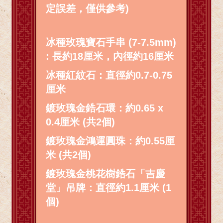
定誤差，僅供參考)
冰種玫瑰寶石手串 (7-7.5mm)
: 長約18厘米，內徑約16厘米
冰種紅紋石：直徑約0.7-0.75
厘米
鍍玫瑰金鋯石環：約0.65 x
0.4厘米 (共2個)
鍍玫瑰金鴻運圓珠：約0.55厘
米 (共2個)
鍍玫瑰金桃花樹鋯石「吉慶
堂」吊牌：直徑約1.1厘米 (1
個)