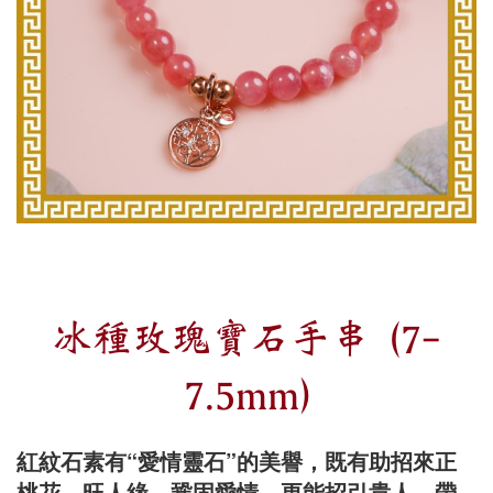
冰種玫瑰寶石手串 (7-
7.5mm)
紅紋石素有“愛情靈石”的美譽，既有助招來正
桃花、旺人緣、鞏固愛情、更能招引貴人，帶