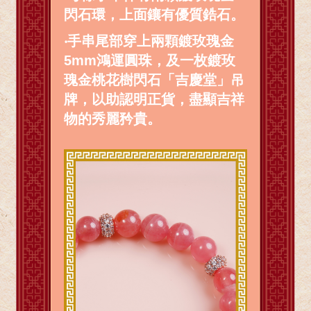
閃石環，上面鑲有優質鋯石。
‧
手串尾部穿上兩顆鍍玫瑰金
5mm鴻運圓珠，及一枚鍍玫
瑰金桃花樹閃石「吉慶堂」吊
牌，以助認明正貨，盡顯吉祥
物的秀麗矜貴。