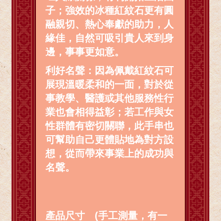
子；強效的冰種紅紋石更有圓
融親切、熱心奉獻的助力，人
緣佳，自然可吸引貴人來到身
邊，事事更如意。
利好名聲：因為佩戴紅紋石可
展現溫暖柔和的一面，對於從
事教學、醫護或其他服務性行
業也會相得益彰；若工作與女
性群體有密切關聯，此手串也
可幫助自己更體貼地為對方設
想，從而帶來事業上的成功與
名聲。
產品尺寸 (手工測量，有一