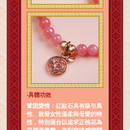
‧
具體功效
鞏固愛情：紅紋石具有吸引異
性、散發女性溫柔與母愛的特
性，特別適合以追求正桃花為