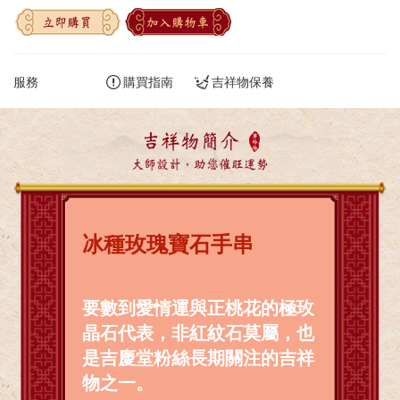
立即購買
加入購物車
服務
購買指南
吉祥物保養
吉祥物簡介
大師設計，助您催旺運勢
冰種玫瑰寶石手串
要數到愛情運與正桃花的極玫
晶石代表，非紅紋石莫屬，也
是吉慶堂粉絲長期關注的吉祥
物之一。