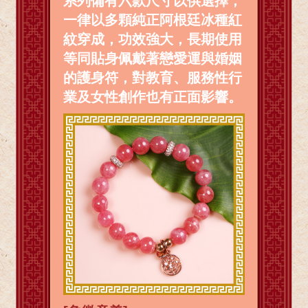
系列備有六款尺寸以供選擇，
一律以多顆純正阿根廷冰種紅
紋穿成，功效強大，長期使用
等同貼身佩戴著戀愛運與婚姻
的護身符，對教育、服務性行
業及女性創作也有正面影響。