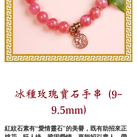
冰種玫瑰寶石手串 (9-
9.5mm)
紅紋石素有“愛情靈石”的美譽，既有助招來正
桃花、旺人緣、鞏固愛情、更能招引貴人，帶