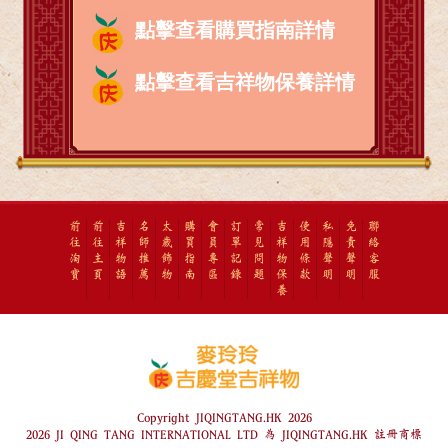
點擊查看購買指南詳情
點擊查看吉祥物保養詳情
前
前
吉
名
太
購
會
訂
常
吉
使
私
免
聯
往
往
祥
師
歲
買
員
單
見
祥
用
隱
責
絡
淘
主
物
推
飾
指
專
記
問
物
條
聲
聲
客
寶
頁
語
薦
物
南
區
錄
題
保
款
明
明
服
養
Copyright JIQINGTANG.HK 2026
2026 JI QING TANG INTERNATIONAL LTD 為 JIQINGTANG.HK 註冊商標