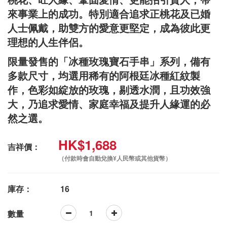
來事業上的成功。特別適合追求正桃花及已婚
人士佩戴，助雙方的愛意更堅定，成為彼此更
理想的人生伴侶。
限量發售的「冰種玫瑰寶石手串」系列，備有
多款尺寸，均選用稀有的阿根廷冰種紅紋製
作，色彩如綻放的玫瑰，剔透水潤，且功效強
大，乃追求愛情、家庭幸福及提升人緣運的必
然之選。
HK$1,688
吉祥價：
（付款時會自動兌換¥人民幣或其他貨幣）
庫存：
16
數量