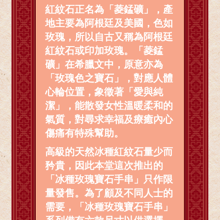
紅紋石正名為「菱錳礦」，產
地主要為阿根廷及美國，色如
玫瑰，所以自古又稱為阿根廷
紅紋石或印加玫瑰。「菱錳
礦」在希臘文中，原意亦為
「玫瑰色之寶石」，對應人體
心輪位置，象徵著「愛與純
潔」，能散發女性溫暖柔和的
氣質，對尋求幸福及療癒內心
傷痛有特殊幫助。
高級的天然冰種紅紋石量少而
矜貴，因此本堂這次推出的
「冰種玫瑰寶石手串」只作限
量發售。為了顧及不同人士的
需要，「冰種玫瑰寶石手串」