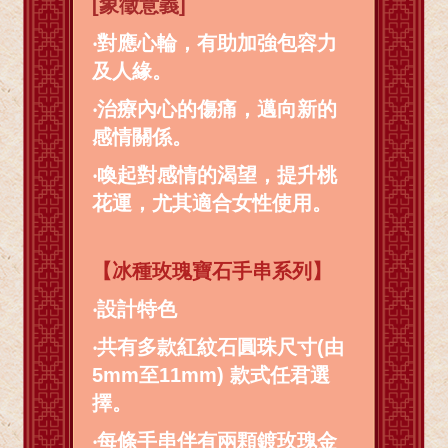
[象徵意義]
‧對應心輪，有助加強包容力
及人緣。
‧治療內心的傷痛，邁向新的
感情關係。
‧喚起對感情的渴望，提升桃
花運，尤其適合女性使用。
【冰種玫瑰寶石手串系列】
‧
設計特色
‧
共有多款紅紋石圓珠尺寸(由
5mm至11mm) 款式任君選
擇。
‧
每條手串伴有兩顆鍍玫瑰金