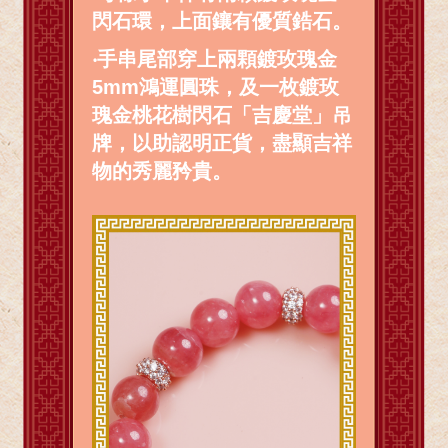
閃石環，上面鑲有優質鋯石。
‧
手串尾部穿上兩顆鍍玫瑰金
5mm鴻運圓珠，及一枚鍍玫
瑰金桃花樹閃石「吉慶堂」吊
牌，以助認明正貨，盡顯吉祥
物的秀麗矜貴。