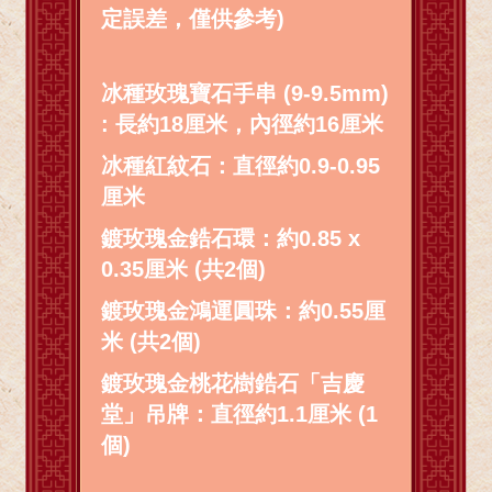
定誤差，僅供參考)
冰種玫瑰寶石手串 (9-9.5mm)
: 長約18厘米，內徑約16厘米
冰種紅紋石：直徑約0.9-0.95
厘米
鍍玫瑰金鋯石環：約0.85 x
0.35厘米 (共2個)
鍍玫瑰金鴻運圓珠：約0.55厘
米 (共2個)
鍍玫瑰金桃花樹鋯石「吉慶
堂」吊牌：直徑約1.1厘米 (1
個)