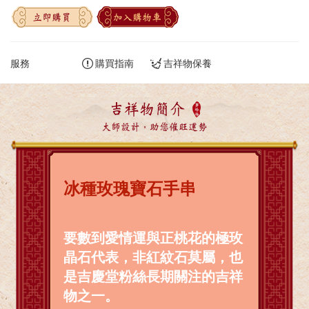
立即購買
加入購物車
服務
購買指南
吉祥物保養
吉祥物簡介
大師設計，助您催旺運勢
冰種玫瑰寶石手串
要數到愛情運與正桃花的極玫
晶石代表，非紅紋石莫屬，也
是吉慶堂粉絲長期關注的吉祥
物之一。