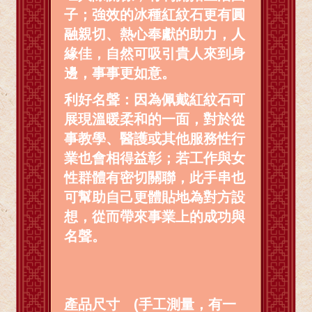
子；強效的冰種紅紋石更有圓
融親切、熱心奉獻的助力，人
緣佳，自然可吸引貴人來到身
邊，事事更如意。
利好名聲：因為佩戴紅紋石可
展現溫暖柔和的一面，對於從
事教學、醫護或其他服務性行
業也會相得益彰；若工作與女
性群體有密切關聯，此手串也
可幫助自己更體貼地為對方設
想，從而帶來事業上的成功與
名聲。
產品尺寸 (手工測量，有一