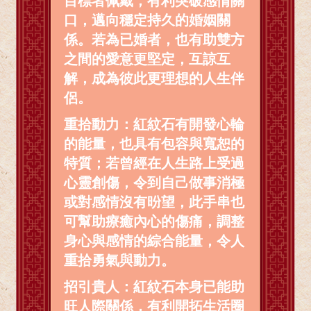
目標者佩戴，有利突破感情關
口，邁向穩定持久的婚姻關
係。若為已婚者，也有助雙方
之間的愛意更堅定，互諒互
解，成為彼此更理想的人生伴
侶。
重拾動力：紅紋石有開發心輪
的能量，也具有包容與寬恕的
特質；若曾經在人生路上受過
心靈創傷，令到自己做事消極
或對感情沒有昐望，此手串也
可幫助療癒內心的傷痛，調整
身心與感情的綜合能量，令人
重拾勇氣與動力。
招引貴人：紅紋石本身已能助
旺人際關係，有利開拓生活圈