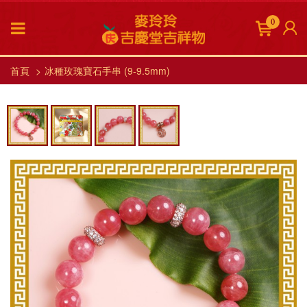
0
首頁
冰種玫瑰寶石手串 (9-9.5mm)