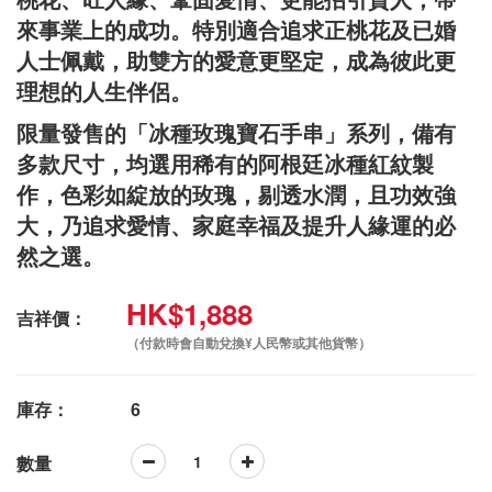
來事業上的成功。特別適合追求正桃花及已婚
人士佩戴，助雙方的愛意更堅定，成為彼此更
理想的人生伴侶。
限量發售的「冰種玫瑰寶石手串」系列，備有
多款尺寸，均選用稀有的阿根廷冰種紅紋製
作，色彩如綻放的玫瑰，剔透水潤，且功效強
大，乃追求愛情、家庭幸福及提升人緣運的必
然之選。
HK$1,888
吉祥價：
（付款時會自動兌換¥人民幣或其他貨幣）
庫存：
6
數量