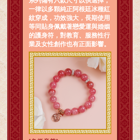
系列備有六款尺寸以供選擇，
一律以多顆純正阿根廷冰種紅
紋穿成，功效強大，長期使用
等同貼身佩戴著戀愛運與婚姻
的護身符，對教育、服務性行
業及女性創作也有正面影響。