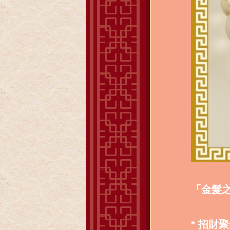
「金髮之
* 招