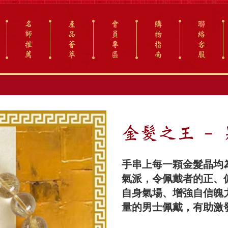
名
產
會
購
聯
師
品
員
物
絡
推
薈
專
指
客
薦
萃
區
南
服
金髮之王 -
手串上每一顆金髮晶均
氣派，令佩戴者的正、
自身氣場、增強自信魄
量的男士佩戴，有助激