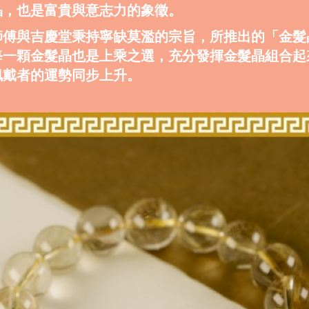
晶，也是富貴與意志力的象徵。
師傅與吉慶堂秉持寧缺莫濫的宗旨，所推出的「金髮
每一顆金髮晶也是上乘之選，充分發揮金髮晶組合起
佩戴者的運勢同步上升。