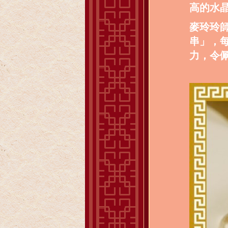
高的水
麥玲玲
串」，
力，令