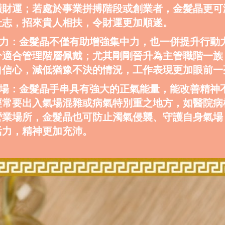
橫財運；若處於事業拼搏階段或創業者，金髮晶更可
壯志，招來貴人相扶，令財運更加順遂。
升魄力：金髮晶不僅有助增強集中力，也一併提升行動
分適合管理階層佩戴；尤其剛剛晉升為主管職階一族
自信心，減低猶豫不決的情況，工作表現更加眼前一
身氣場：金髮晶手串具有強大的正氣能量，能改善精神
經常要出入氣場混雜或病氣特別重之地方，如醫院病
營業場所，金髮晶也可防止濁氣侵襲、守護自身氣場
活力，精神更加充沛。