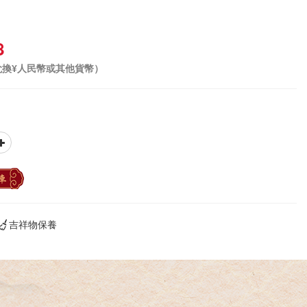
8
兌換¥人民幣或其他貨幣）
車
吉祥物保養