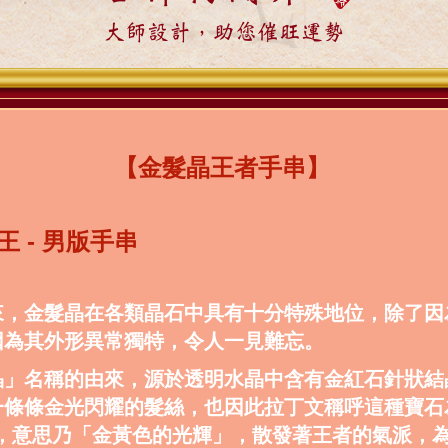
大師設計，助您催旺運勢
【金髮晶王者手串】
王 - 男版手串
來，金髮晶在各類晶石中具有十分特殊地位，除了因
因為其外形異常獨特，令人一見難忘。
晶」名稱的由來，源於透明水晶中含有金紅石針狀結
一條條金光閃耀的髮絲，也因此拉丁文稱呼這種寶石
lus，意思乃「金黃色的光輝」，散發著王者的氣派，