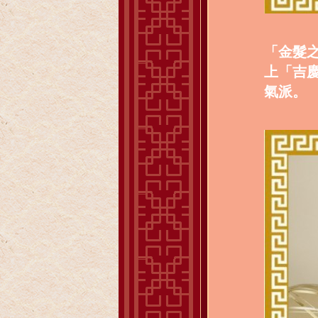
「金髮之
上「吉
氣派。