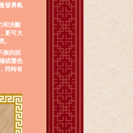
激發勇氣
力和決斷
，更可大
亮。
不振的狀
榻或聲色
，同時有