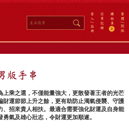
登
訂
購
繁
入
單
物
體
記
車
註
简
錄
0
冊
体
 男版手串
為上乘之選，不僅能量強大，更散發著王者的光芒
偏財運節節上升之餘，更有助防止濁氣侵襲、守護
力、招來貴人相扶。最適合需要強化財運及自身能
發勇氣及雄心壯志，令財運更加順遂。