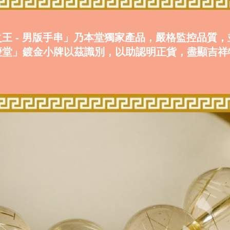
王 - 男版手串」乃本堂獨家產品，嚴格監控品質
慶堂」鍍金小牌以茲識別，以助認明正貨，盡顯吉祥