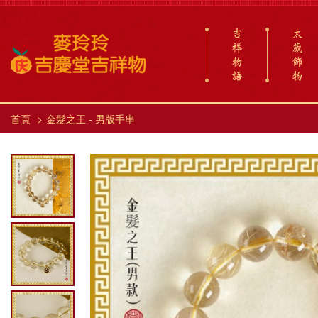
吉
太
祥
歲
物
飾
語
物
首頁
金髮之王 - 男版手串