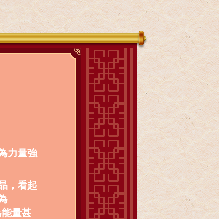
為力量強
晶，看起
為
為能量甚