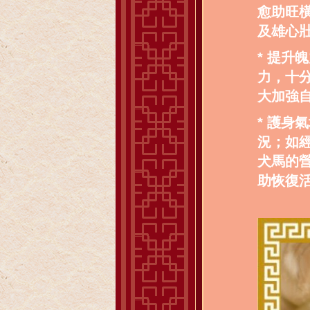
愈助旺
及雄心
* 提
力，十
大加強
* 護
況；如
犬馬的
助恢復