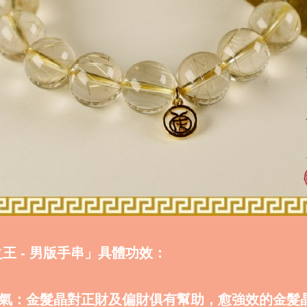
王 - 男版手串」具體功效：
財聚氣：金髮晶對正財及偏財俱有幫助，愈強效的金髮