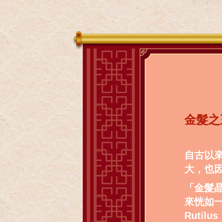
金髮之
自古以
大，也
「金髮
來恍如
Ruti