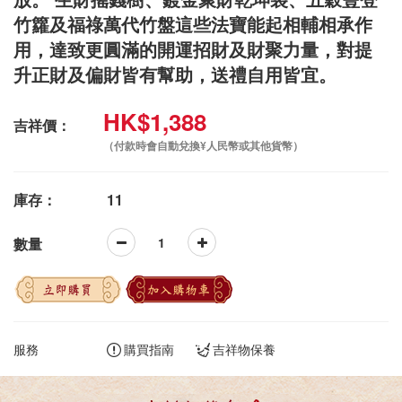
竹籮及福祿萬代竹盤這些法寶能起相輔相承作
用，達致更圓滿的開運招財及財聚力量，對提
升正財及偏財皆有幫助，送禮自用皆宜。
HK$1,388
吉祥價：
（付款時會自動兌換¥人民幣或其他貨幣）
庫存：
11
數量
立即購買
加入購物車
服務
購買指南
吉祥物保養