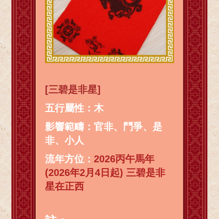
[三碧是非星]
五行屬性：木
影響範疇：官非、鬥爭、是
非、小人
流年方位：
2026丙午馬年
(2026年2月4日起) 三碧是非
星在正西