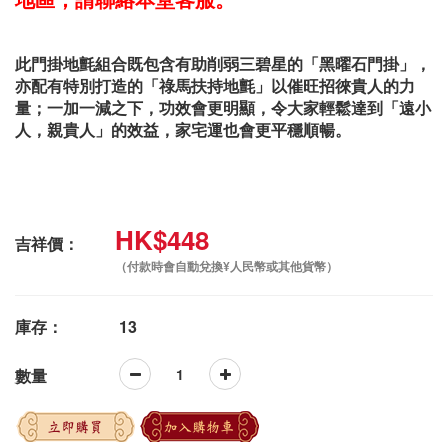
此門掛地氈組合既包含有助削弱三碧星的「黑曜石門掛」，
亦配有特別打造的「祿馬扶持地氈」以催旺招徠貴人的力
量；一加一減之下，功效會更明顯，令大家輕鬆達到「遠小
人，親貴人」的效益，家宅運也會更平穩順暢。
HK$448
吉祥價：
（付款時會自動兌換¥人民幣或其他貨幣）
庫存：
13
數量
立即購買
加入購物車