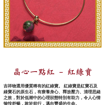
晶心一點紅 - 紅綠寶
吉祥物選用優質稀有的紅綠寶。 紅綠寶是紅寶石及
綠寶石的原生石，有療養身心、釋放壓力、清理思緒
之效，對於低潮中的心理狀態特別有助力，令人心情
愉悅舒暢，敢於前行，邁向豐盛的生命。