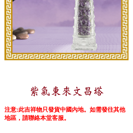
紫氣東來文昌塔
注意:此吉祥物只發貨中國內地。如需發往其他
地區，請聯絡本堂客服。