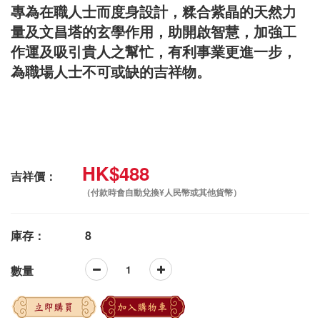
專為在職人士而度身設計，糅合紫晶的天然力
量及文昌塔的玄學作用，助開啟智慧，加強工
作運及吸引貴人之幫忙，有利事業更進一步，
為職場人士不可或缺的吉祥物。
HK$488
吉祥價：
（付款時會自動兌換¥人民幣或其他貨幣）
庫存：
8
數量
立即購買
加入購物車